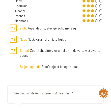
Body
Koolzuur
Alcohol
Intensit.
Nasmaak
7,2
Zicht
Koperkleurig, stevige schuimkraag
7,2
Neus
Mout, karamel en iets fruitig
7,2
Smaak
Zoet, licht bitter, karamel en in de verte wat zwarte
bessen
Spijssuggestie
Stoofpotje of belegen kaas
8,3
"Een mooi uitstekend smakend donker bier."