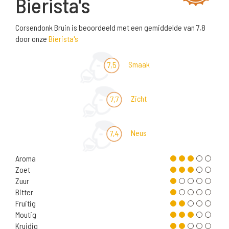
Bierista's
Corsendonk Bruin is beoordeeld met een gemiddelde van 7,8
door onze
Bierista's
Smaak
7,5
Zicht
7,7
Neus
7,4
Aroma
Zoet
Zuur
Bitter
Fruitig
Moutig
Kruidig