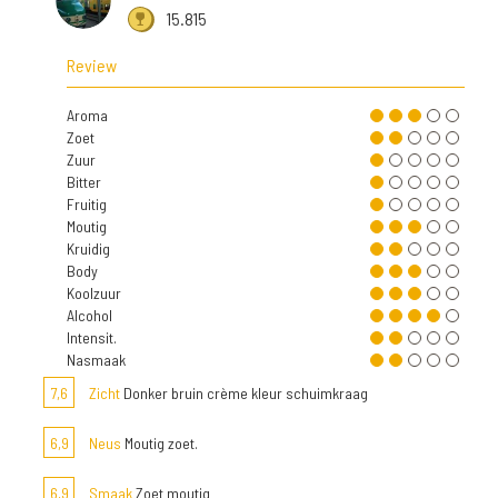
15.815
Review
Aroma
Zoet
Zuur
Bitter
Fruitig
Moutig
Kruidig
Body
Koolzuur
Alcohol
Intensit.
Nasmaak
7,6
Zicht
Donker bruin crème kleur schuimkraag
6,9
Neus
Moutig zoet.
6,9
Smaak
Zoet moutig