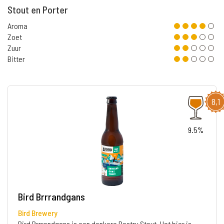
Stout en Porter
Aroma
Zoet
Zuur
Bitter
8,1
9.5%
Bird Brrrandgans
Bird Brewery
Bird Brrrandgans is een donkere Pastry Stout. Het bier is