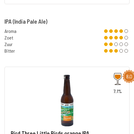
IPA (India Pale Ale)
Aroma
Zoet
Zuur
Bitter
8,0
7.1%
Bird Three Little Birds orange IPA