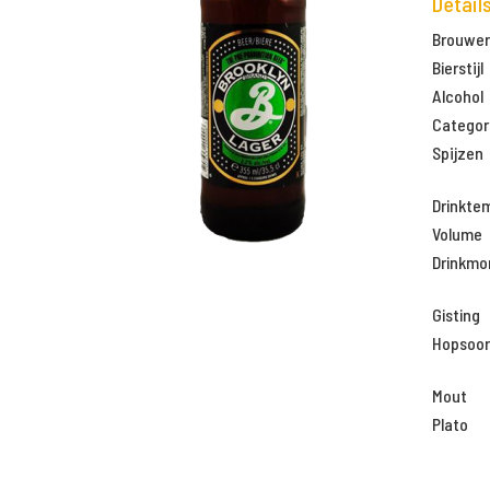
Detail
Brouweri
Bierstijl
Alcohol
Categor
Spijzen
Drinkte
Volume
Drinkm
Gisting
Hopsoor
Mout
Plato