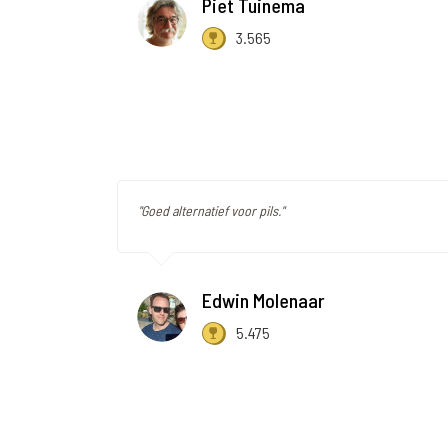
Piet Tuinema
3.565
"Goed alternatief voor pils."
Edwin Molenaar
5.475