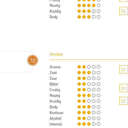
Moutig
Kruidig
7,0
Body
Review
7,0
Aroma
7,0
Zoet
Zuur
Bitter
7,0
Fruitig
Moutig
Kruidig
7,0
Body
Koolzuur
Alcohol
Intensit.