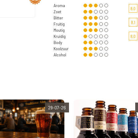
Aroma
8,0
Zoet
Bitter
8,1
Fruitig
Moutig
Kruidig
8,0
Body
Koolzuur
Alcohol
29-07-26