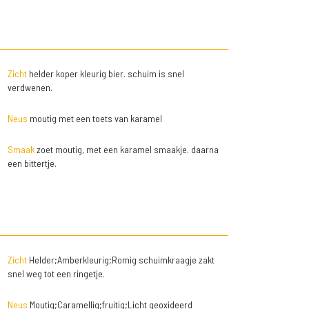
Zicht
helder koper kleurig bier. schuim is snel
verdwenen.
Neus
moutig met een toets van karamel
Smaak
zoet moutig, met een karamel smaakje. daarna
een bittertje.
Zicht
Helder;Amberkleurig;Romig schuimkraagje zakt
snel weg tot een ringetje.
Neus
Moutig;Caramellig;fruitig;Licht geoxideerd