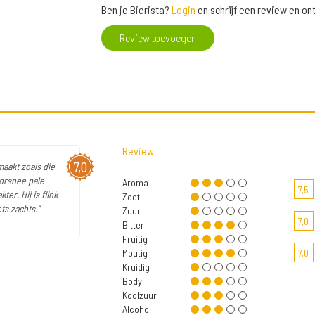
Ben je Bierista?
Login
en schrijf een review en o
Review toevoegen
Review
7,0
maakt zoals die
oorsnee pale
Aroma
7,5
er. Hij is flink
Zoet
s zachts."
Zuur
7,0
Bitter
Fruitig
Moutig
7,0
Kruidig
Body
Koolzuur
Alcohol