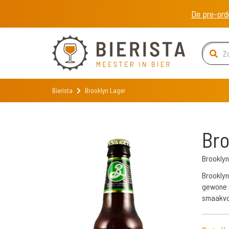
De pre-ord
Bierista
Brooklyn Lager
Bro
Brookly
Brooklyn
gewone p
smaakvol