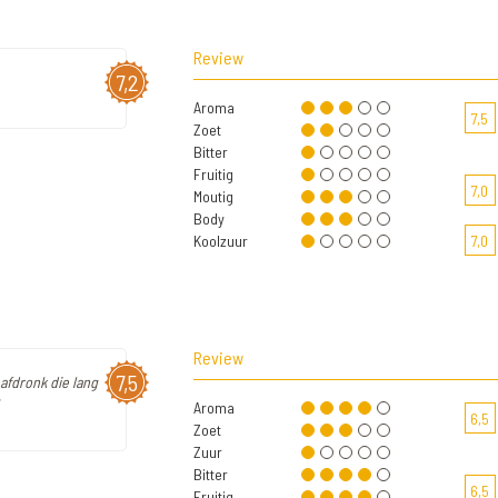
Review
7,2
Aroma
7,5
Zoet
Bitter
Fruitig
7,0
Moutig
Body
Koolzuur
7,0
Review
7,5
afdronk die lang
Aroma
6,5
Zoet
Zuur
Bitter
6,5
Fruitig