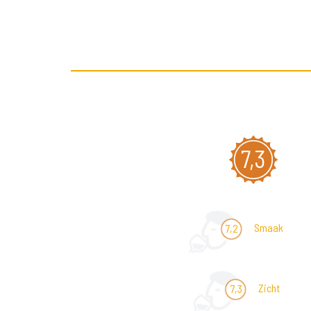
7,3
Smaak
7,2
Zicht
7,3