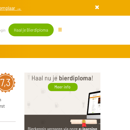
exemplaar →
Haal je Bierdiploma
gin
7,3
n
rst