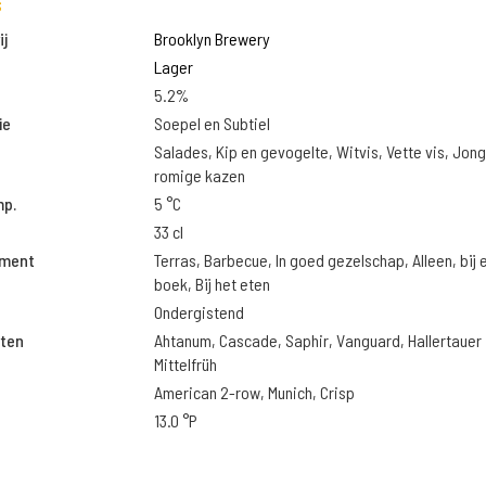
s
j
Brooklyn Brewery
Lager
5.2%
ie
Soepel en Subtiel
Salades, Kip en gevogelte, Witvis, Vette vis, Jon
romige kazen
mp.
5 °C
33 cl
oment
Terras, Barbecue, In goed gezelschap, Alleen, bij 
boek, Bij het eten
Ondergistend
ten
Ahtanum, Cascade, Saphir, Vanguard, Hallertauer
Mittelfrüh
American 2-row, Munich, Crisp
13.0 °P