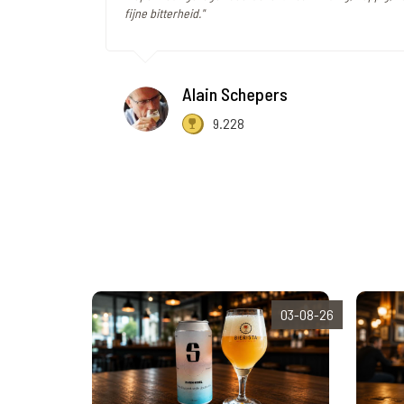
fijne bitterheid."
Alain Schepers
9.228
03-08-26