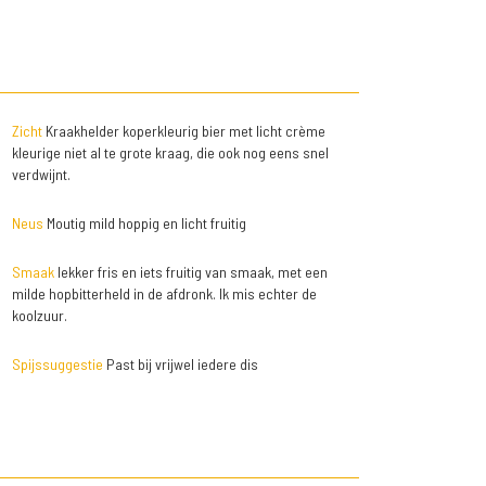
Zicht
Kraakhelder koperkleurig bier met licht crème
kleurige niet al te grote kraag, die ook nog eens snel
verdwijnt.
Neus
Moutig mild hoppig en licht fruitig
Smaak
lekker fris en iets fruitig van smaak, met een
milde hopbitterheld in de afdronk. Ik mis echter de
koolzuur.
Spijssuggestie
Past bij vrijwel iedere dis