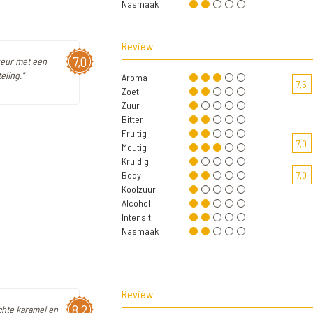
Nasmaak
Review
7,0
 geur met een
eling."
Aroma
7,5
Zoet
Zuur
Bitter
Fruitig
7,0
Moutig
Kruidig
Body
7,0
Koolzuur
Alcohol
Intensit.
Nasmaak
Review
8,2
ichte karamel en