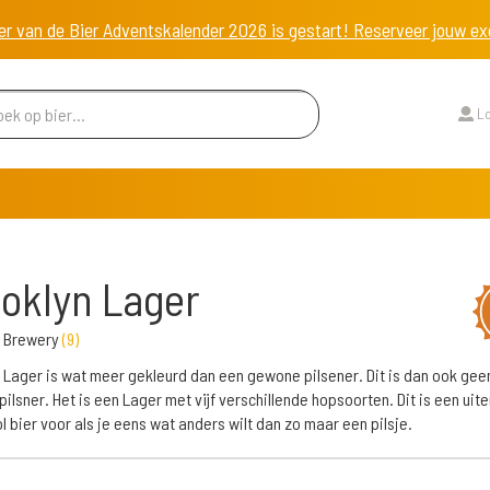
er van de Bier Adventskalender 2026 is gestart! Reserveer jouw 
Lo
oklyn Lager
n Brewery
(
9
)
 Lager is wat meer gekleurd dan een gewone pilsener. Dit is dan ook gee
ilsner. Het is een Lager met vijf verschillende hopsoorten. Dit is een uite
 bier voor als je eens wat anders wilt dan zo maar een pilsje.