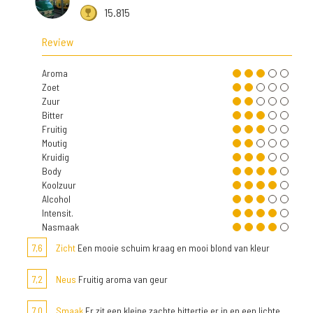
15.815
Review
Aroma
Zoet
Zuur
Bitter
Fruitig
Moutig
Kruidig
Body
Koolzuur
Alcohol
Intensit.
Nasmaak
7,6
Zicht
Een mooie schuim kraag en mooi blond van kleur
7,2
Neus
Fruitig aroma van geur
7,0
Smaak
Er zit een kleine zachte bittertje er in en een lichte