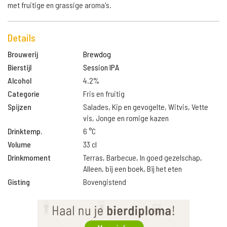
met fruitige en grassige aroma's.
Details
Brouwerij
Brewdog
Bierstijl
Session IPA
Alcohol
4.2%
Categorie
Fris en fruitig
Spijzen
Salades, Kip en gevogelte, Witvis, Vette
vis, Jonge en romige kazen
Drinktemp.
6 °C
Volume
33 cl
Drinkmoment
Terras, Barbecue, In goed gezelschap,
Alleen, bij een boek, Bij het eten
Gisting
Bovengistend