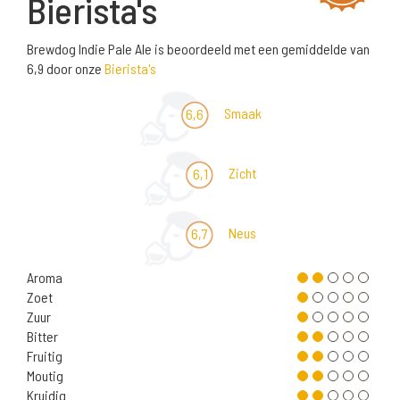
Bierista's
Brewdog Indie Pale Ale is beoordeeld met een gemiddelde van
6,9 door onze
Bierista's
Smaak
6,6
Zicht
6,1
Neus
6,7
Aroma
Zoet
Zuur
Bitter
Fruitig
Moutig
Kruidig