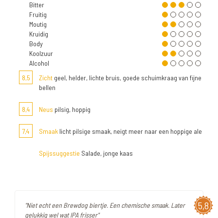
Bitter
Fruitig
Moutig
Kruidig
Body
Koolzuur
Alcohol
8,5
Zicht
geel, helder, lichte bruis, goede schuimkraag van fijne
bellen
8,4
Neus
pilsig, hoppig
7,4
Smaak
licht pilsige smaak, neigt meer naar een hoppige ale
Spijssuggestie
Salade, jonge kaas
5,8
"Niet echt een Brewdog biertje. Een chemische smaak. Later
gelukkig wel wat IPA frisser"