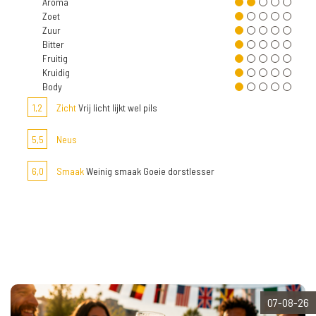
Aroma
Zoet
Zuur
Bitter
Fruitig
Kruidig
Body
1,2
Zicht
Vrij licht lijkt wel pils
5,5
Neus
6,0
Smaak
Weinig smaak Goeie dorstlesser
07-08-26