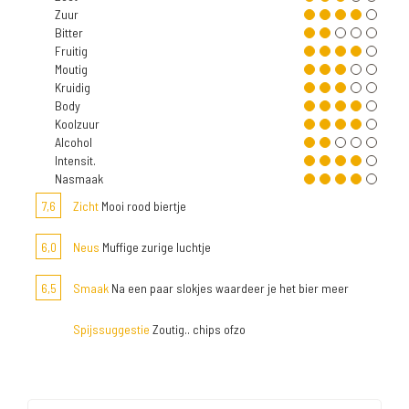
Zuur
Bitter
Fruitig
Moutig
Kruidig
Body
Koolzuur
Alcohol
Intensit.
Nasmaak
7,6
Zicht
Mooi rood biertje
6,0
Neus
Muffige zurige luchtje
6,5
Smaak
Na een paar slokjes waardeer je het bier meer
Spijssuggestie
Zoutig.. chips ofzo