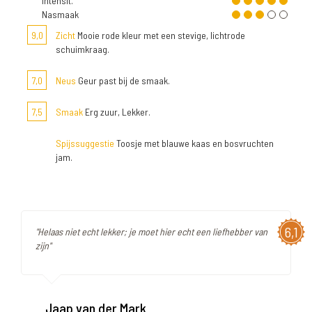
Intensit.
Nasmaak
9,0
Zicht
Mooie rode kleur met een stevige, lichtrode
schuimkraag.
7,0
Neus
Geur past bij de smaak.
7,5
Smaak
Erg zuur, Lekker.
Spijssuggestie
Toosje met blauwe kaas en bosvruchten
jam.
6,1
"Helaas niet echt lekker; je moet hier echt een liefhebber van
zijn"
Jaap van der Mark