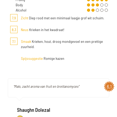
Body
Alcohol
7,9
Zicht
Diep rood met een minimaal laagje grof wit schuim.
8,3
Neus
Krieken in het kwadraat!
7,1
Smaak
Krieken, hout, droog mondgevoel en een prettige
zuurheid.
Spijssuggestie
Romige kazen
6,1
"Mals, zacht aroma van fruit en brettanomyces"
Shaughn Dolezal