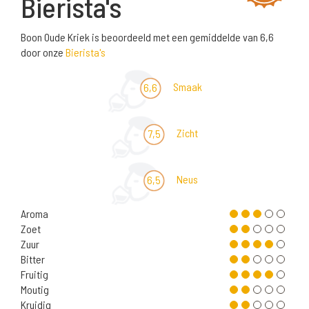
Bierista's
Boon Oude Kriek is beoordeeld met een gemiddelde van 6,6
door onze
Bierista's
Smaak
6,6
Zicht
7,5
Neus
6,5
Aroma
Zoet
Zuur
Bitter
Fruitig
Moutig
Kruidig