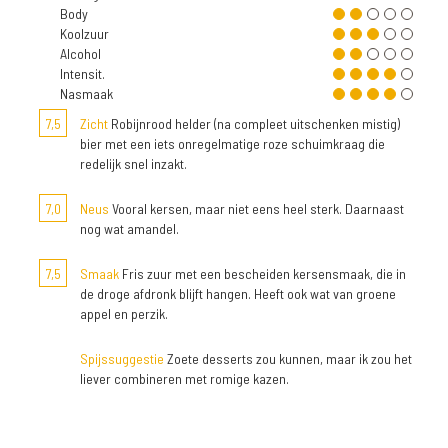
Body
Koolzuur
Alcohol
Intensit.
Nasmaak
7,5
Zicht
Robijnrood helder (na compleet uitschenken mistig)
bier met een iets onregelmatige roze schuimkraag die
redelijk snel inzakt.
7,0
Neus
Vooral kersen, maar niet eens heel sterk. Daarnaast
nog wat amandel.
7,5
Smaak
Fris zuur met een bescheiden kersensmaak, die in
de droge afdronk blijft hangen. Heeft ook wat van groene
appel en perzik.
Spijssuggestie
Zoete desserts zou kunnen, maar ik zou het
liever combineren met romige kazen.