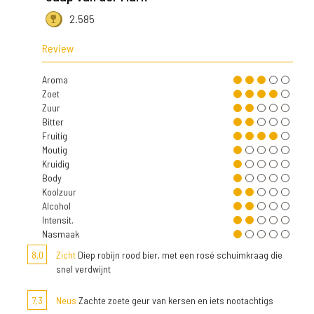
2.585
Review
Aroma
Zoet
Zuur
Bitter
Fruitig
Moutig
Kruidig
Body
Koolzuur
Alcohol
Intensit.
Nasmaak
8,0
Zicht
Diep robijn rood bier, met een rosé schuimkraag die
snel verdwijnt
7,3
Neus
Zachte zoete geur van kersen en iets nootachtigs