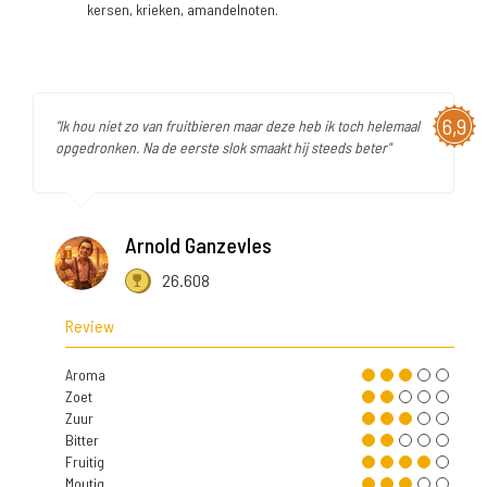
kersen, krieken, amandelnoten.
6,9
"Ik hou niet zo van fruitbieren maar deze heb ik toch helemaal
opgedronken. Na de eerste slok smaakt hij steeds beter"
Arnold Ganzevles
26.608
Review
Aroma
Zoet
Zuur
Bitter
Fruitig
Moutig