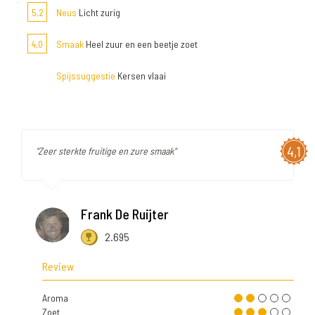
5,2
Neus
Licht zurig
4,0
Smaak
Heel zuur en een beetje zoet
Spijssuggestie
Kersen vlaai
4,1
"Zeer sterkte fruitige en zure smaak"
Frank De Ruijter
2.695
Review
Aroma
Zoet