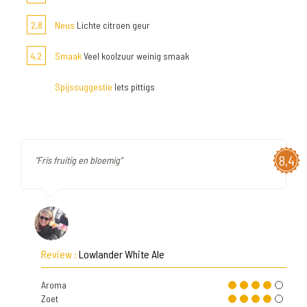
2,8
Neus
Lichte citroen geur
4,2
Smaak
Veel koolzuur weinig smaak
Spijssuggestie
Iets pittigs
8,4
"Fris fruitig en bloemig"
Review :
Lowlander White Ale
Aroma
Zoet