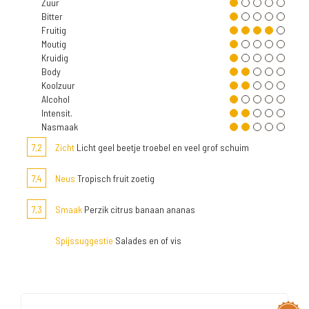
Zuur
Bitter
Fruitig
Moutig
Kruidig
Body
Koolzuur
Alcohol
Intensit.
Nasmaak
7,2
Zicht
Licht geel beetje troebel en veel grof schuim
7,4
Neus
Tropisch fruit zoetig
7,3
Smaak
Perzik citrus banaan ananas
Spijssuggestie
Salades en of vis