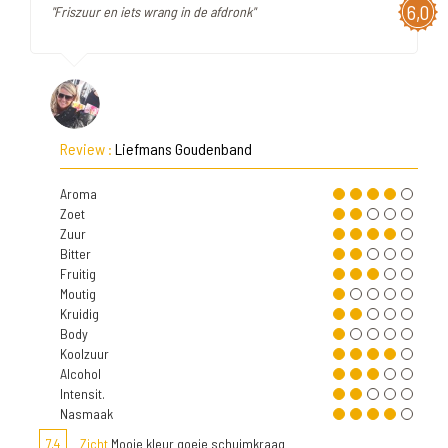
6,0
"Friszuur en iets wrang in de afdronk"
Review :
Liefmans Goudenband
Aroma
Zoet
Zuur
Bitter
Fruitig
Moutig
Kruidig
Body
Koolzuur
Alcohol
Intensit.
Nasmaak
7,4
Zicht
Mooie kleur goeie schuimkraag