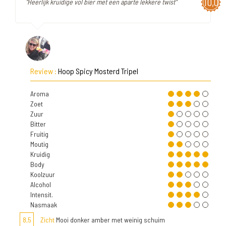
10,0
"Heerlijk kruidige vol bier met een aparte lekkere twist"
Review :
Hoop Spicy Mosterd Tripel
Aroma
Zoet
Zuur
Bitter
Fruitig
Moutig
Kruidig
Body
Koolzuur
Alcohol
Intensit.
Nasmaak
8,5
Zicht
Mooi donker amber met weinig schuim