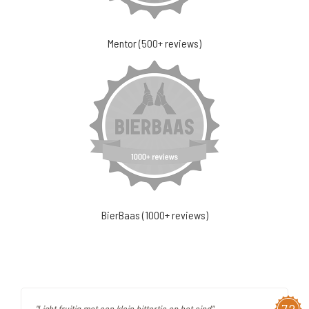
Mentor (500+ reviews)
BierBaas (1000+ reviews)
"Licht fruitig met een klein bittertje op het eind"