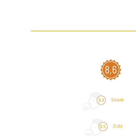
8,6
Smaak
8,9
Zicht
8,5