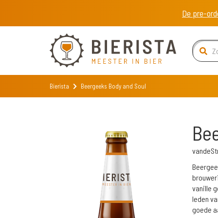
De pre-ord
Bierista
Beergeeks Body and Soul
Bee
vandeSt
Beergeek
brouweri
vanille 
leden va
goede aa