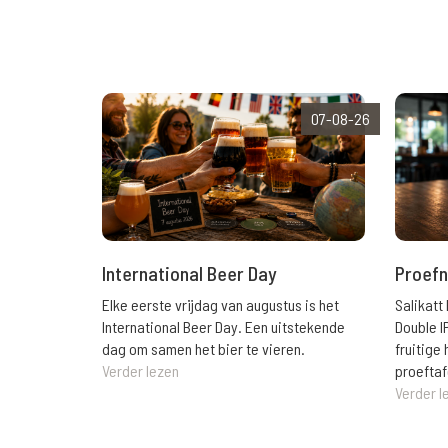
07-08-26
International Beer Day
Proefn
Elke eerste vrijdag van augustus is het
Salikatt
International Beer Day. Een uitstekende
Double I
dag om samen het bier te vieren.
fruitig
Verder lezen
proeftaf
Verder l