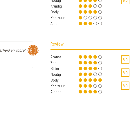
Moutig
9,0
Kruidig
Body
Koolzuur
Alcohol
Review
8,0
erheid en vooral
Aroma
8,0
Zoet
Bitter
8,0
Moutig
Body
Koolzuur
8,0
Alcohol