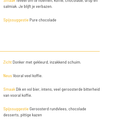
Smaak
Teveel om te noemen, koffie, chocolade, drop en
salmiak. Je blijft je verbazen.
Spijssuggestie
Pure chocolade
Zicht
Donker met gekleurd, inzakkend schuim.
Neus
Vooral veel koffie.
Smaak
Dik en vol bier, intens, veel geroosterde bitterheid
van vooral koffie.
Spijssuggestie
Geroosterd rundvlees, chocolade
desserts, pittige kazen