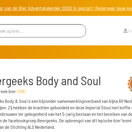
er van de Bier Adventskalender 2026 is gestart! Reserveer jouw 
Lo
rgeeks Body and Soul
reek bier
(
108
)
s Body & Soul is een bijzonder samenwerkingsverband van bijna 60 Ned
jen. Zij hebben de krachten gebundeld en deze Imperial Stout met koffie 
gebrouwen ter gelegenheid van het 5-jarig bestaan en het bereiken van d
n de facebookgroep Beergeeks. De opbrengst van dit 'epische bier' komt
n de Stichting ALS Nederland.