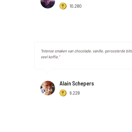
10.280
"Intense smaken van chocolade, vanille, geroosterde bitt
veel koffie."
Alain Schepers
9.228