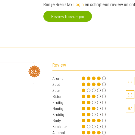
Ben je Bierista?
Login
en schrijf een review en o
Review toevoegen
Review
8,5
Aroma
8,5
Zoet
Zuur
8,5
Bitter
Fruitig
Moutig
9,4
Kruidig
Body
Koolzuur
Alcohol