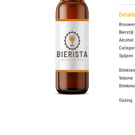
Detail
Brouweri
Bierstijl
Alcohol
Categor
Spijzen
Drinkte
Volume
Drinkm
Gisting