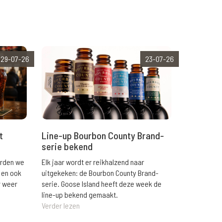
29-07-26
23-07-26
t
Line-up Bourbon County Brand-
serie bekend
orden we
Elk jaar wordt er reikhalzend naar
 en ook
uitgekeken: de Bourbon County Brand-
r weer
serie. Goose Island heeft deze week de
line-up bekend gemaakt.
Verder lezen