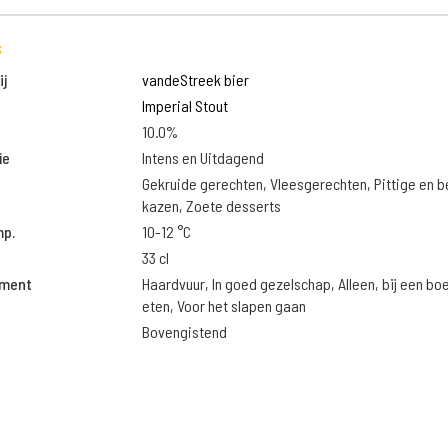
s
j
vandeStreek bier
Imperial Stout
10.0%
ie
Intens en Uitdagend
Gekruide gerechten, Vleesgerechten, Pittige en 
kazen, Zoete desserts
mp.
10-12 °C
33 cl
oment
Haardvuur, In goed gezelschap, Alleen, bij een boek
eten, Voor het slapen gaan
Bovengistend