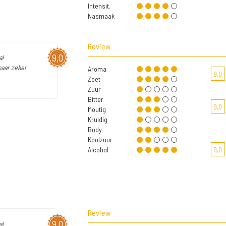
Intensit.
Nasmaak
Review
9,0
al
maar zeker
Aroma
9,0
Zoet
Zuur
Bitter
9,0
Moutig
Kruidig
Body
Koolzuur
Alcohol
9,0
Review
9,0
al