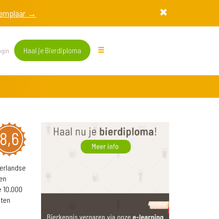
exemplaar →
Haal je Bierdiploma
gin
8,6
erlandse
en
e 10.000
 ten