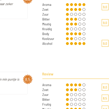
maar zeker
Aroma
9,0
Zoet
Zuur
Bitter
9,0
Moutig
Kruidig
Body
Koolzuur
Alcohol
9,0
Review
8,5
in min puntje is
Aroma
8,0
Zoet
Zuur
8,5
Bitter
Fruitig