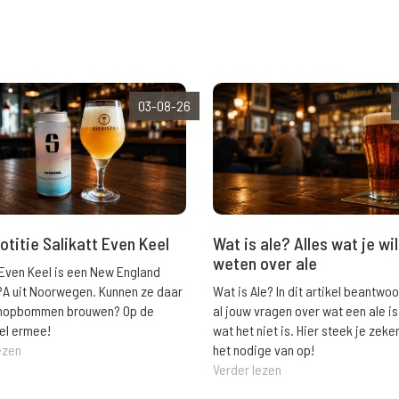
03-08-26
Wat is ale? Alles wat je wil
otitie Salikatt Even Keel
weten over ale
 Even Keel is een New England
Wat is Ale? In dit artikel beantwo
PA uit Noorwegen. Kunnen ze daar
al jouw vragen over wat een ale is
e hopbommen brouwen? Op de
wat het niet is. Hier steek je zeke
el ermee!
het nodige van op!
ezen
Verder lezen