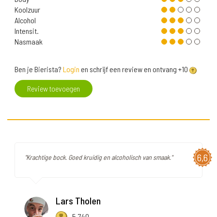
Koolzuur
Alcohol
Intensit.
Nasmaak
Ben je Bierista?
Login
en schrijf een review en ontvang +10
Review toevoegen
6,6
"Krachtige bock. Goed kruidig en alcoholisch van smaak."
Lars Tholen
5.740