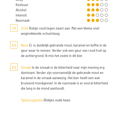
Koolzuur
Alcohol
Intensit.
Nasmaak
7,0
Zicht
Robijn rood tegen zwart aan. Met een kleine snel
wegtrekkende schuimlaag.
6,5
Neus
Er is duidelijk gebrande mout, karamel en koffie in de
geur waar te nemen. Verder ook een geur van rood fruit op
de achtergrond. Ik mis het zoete in dit bier.
6,5
Smaak
In de smaak is de bitterheid naar mijn mening erg
dominant. Verder zijn voornamelijk de gebrande mout en
karamel in de smaak aanwezig. Het bier heeft een wat
bruisend mondgevoel. In de nasmaak is er vooral bitterheid
die lang in de mond aanhoudt.
Spijssuggestie
Blokjes oude kaas.