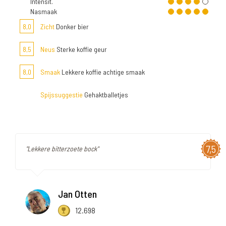
Intensit.
Nasmaak
8,0
Zicht
Donker bier
8,5
Neus
Sterke koffie geur
8,0
Smaak
Lekkere koffie achtige smaak
Spijssuggestie
Gehaktballetjes
7,5
"Lekkere bitterzoete bock"
Jan Otten
12.698