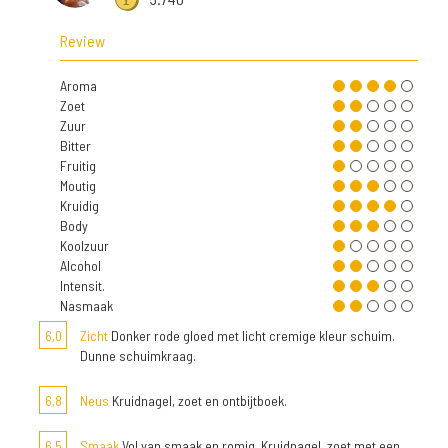
Review
Aroma
Zoet
Zuur
Bitter
Fruitig
Moutig
Kruidig
Body
Koolzuur
Alcohol
Intensit.
Nasmaak
6,0
Zicht
Donker rode gloed met licht cremige kleur schuim.
Dunne schuimkraag.
6,8
Neus
Kruidnagel, zoet en ontbijtboek.
6,5
Smaak
Vol van smaak en romig. Kruidnagel, zoet met een