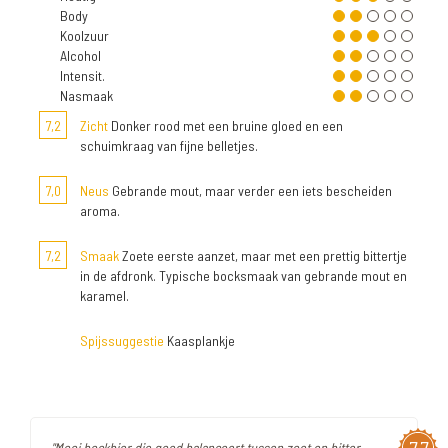
Body
Koolzuur
Alcohol
Intensit.
Nasmaak
7,2
Zicht
Donker rood met een bruine gloed en een
schuimkraag van fijne belletjes.
7,0
Neus
Gebrande mout, maar verder een iets bescheiden
aroma.
7,2
Smaak
Zoete eerste aanzet, maar met een prettig bittertje
in de afdronk. Typische bocksmaak van gebrande mout en
karamel.
Spijssuggestie
Kaasplankje
"Mooi bockbier die goed balanceert tussen zoet en bitter,