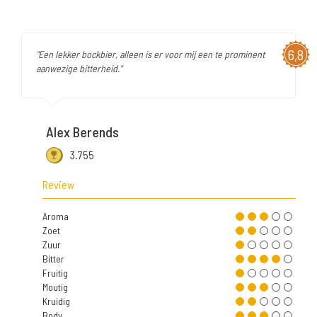
6,8
"Een lekker bockbier, alleen is er voor mij een te prominent
aanwezige bitterheid."
Alex Berends
3.755
Review
Aroma
Zoet
Zuur
Bitter
Fruitig
Moutig
Kruidig
Body