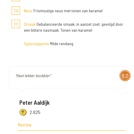
7,0
Neus
Frismoutige neus met tonen van karamel
7,7
Smaak
Gebalanceerde smaak, in aanzet zoet, gevolgd door
een bittere nasmaak. Tonen van karamel
Spijssuggestie
Milde rendang
8,0
"Heel lekker bockbier"
Peter Aaldijk
2.625
Review