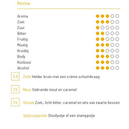
Review
Aroma
Zoet
Zuur
Bitter
Fruitig
Moutig
Kruidig
Body
Koolzuur
Alcohol
5,9
Zicht
Helder bruin met een crème schuimkraag
7,5
Neus
Gebrande mout en caramel
7,4
Smaak
Zoet,, licht bitter, caramel en iets van zwarte bessen
Spijssuggestie
Stoofpotje of een stamppotje