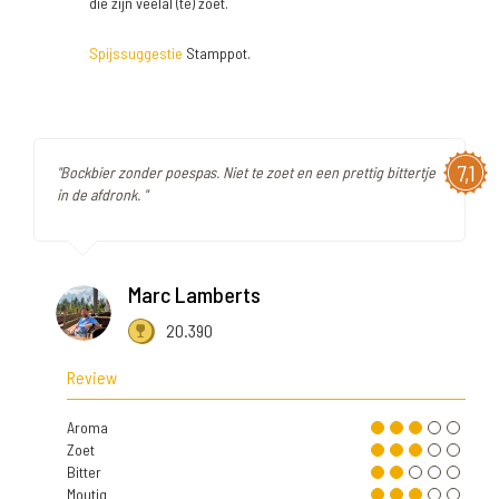
die zijn veelal (te) zoet.
Spijssuggestie
Stamppot.
7,1
"Bockbier zonder poespas. Niet te zoet en een prettig bittertje
in de afdronk. "
Marc Lamberts
20.390
Review
Aroma
Zoet
Bitter
Moutig