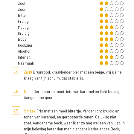
Zoet
Zuur
Bitter
Fruitig
Moutig
Kruidig
Body
Koolzuur
Alcohol
Intensit.
Nasmaak
7,5
Zicht
Bruinrood, kraakhelder bier met een beige, vrij kleine
kraag van fijn schuim, dat stabiel is.
7,5
Neus
Geroosterde mout, iets van karamel en licht kruidig.
Aangename geur.
7,5
Smaak
Fris met een mooi bittertje. Verder licht kruidig en
tonen van karamel, en geroosterde tonen. Gelukkig niet
zoet. Aangename bock, waar ik er zo nog wel een van lust. In
mijn beleving beter dan menig andere Nederlandse Bock,