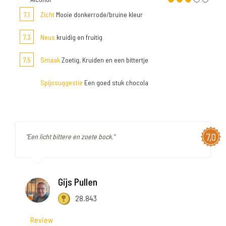
7,1
Zicht
Mooie donkerrode/bruine kleur
7,3
Neus
kruidig en fruitig
7,5
Smaak
Zoetig, Kruiden en een bittertje
Spijssuggestie
Een goed stuk chocola
7,0
"Een licht bittere en zoete bock."
Gijs Pullen
28.843
Review