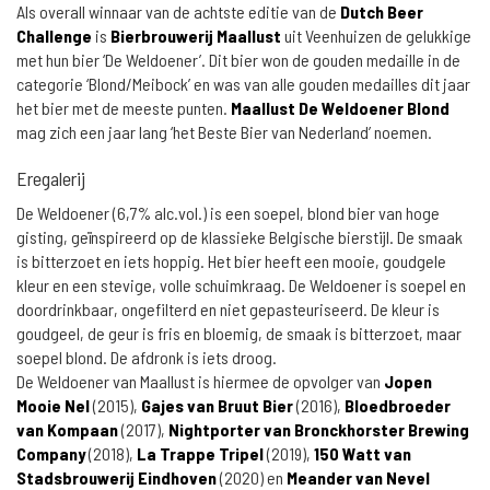
Als overall winnaar van de achtste editie van de
Dutch Beer
Challenge
is
Bierbrouwerij Maallust
uit Veenhuizen de gelukkige
met hun bier ‘De Weldoener’. Dit bier won de gouden medaille in de
categorie ‘Blond/Meibock’ en was van alle gouden medailles dit jaar
het bier met de meeste punten.
Maallust De Weldoener Blond
mag zich een jaar lang ‘het Beste Bier van Nederland’ noemen.
Eregalerij
De Weldoener (6,7% alc.vol.) is een soepel, blond bier van hoge
gisting, geïnspireerd op de klassieke Belgische bierstijl. De smaak
is bitterzoet en iets hoppig. Het bier heeft een mooie, goudgele
kleur en een stevige, volle schuimkraag. De Weldoener is soepel en
doordrinkbaar, ongefilterd en niet gepasteuriseerd. De kleur is
goudgeel, de geur is fris en bloemig, de smaak is bitterzoet, maar
soepel blond. De afdronk is iets droog.
De Weldoener van Maallust is hiermee de opvolger van
Jopen
Mooie Nel
(2015),
Gajes van Bruut Bier
(2016),
Bloedbroeder
van Kompaan
(2017),
Nightporter van Bronckhorster Brewing
Company
(2018),
La Trappe Tripel
(2019),
150 Watt van
Stadsbrouwerij Eindhoven
(2020) en
Meander van Nevel