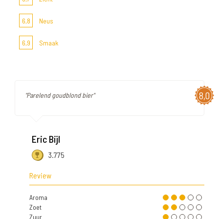
6,8
Neus
6,9
Smaak
8,0
"Parelend goudblond bier"
Eric Bijl
3.775
Review
Aroma
Zoet
Zuur