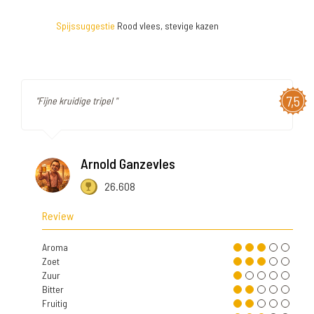
Spijssuggestie
Rood vlees, stevige kazen
7,5
"Fijne kruidige tripel "
Arnold Ganzevles
26.608
Review
Aroma
Zoet
Zuur
Bitter
Fruitig