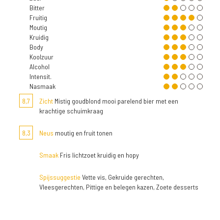
Bitter
Fruitig
Moutig
Kruidig
Body
Koolzuur
Alcohol
Intensit.
Nasmaak
8,7
Zicht
Mistig goudblond mooi parelend bier met een
krachtige schuimkraag
8,3
Neus
moutig en fruit tonen
Smaak
Fris lichtzoet kruidig en hopy
Spijssuggestie
Vette vis, Gekruide gerechten,
Vleesgerechten, Pittige en belegen kazen, Zoete desserts