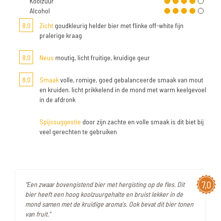
Koolzuur
Alcohol
8,0
Zicht
goudkleurig helder bier met flinke off-white fijn
pralerige kraag
8,0
Neus
moutig, licht fruitige, kruidige geur
8,0
Smaak
volle, romige, goed gebalanceerde smaak van mout
en kruiden. licht prikkelend in de mond met warm keelgevoel
in de afdronk
Spijssuggestie
door zijn zachte en volle smaak is dit biet bij
veel gerechten te gebruiken
7,0
"Een zwaar bovengistend bier met hergisting op de fles. Dit
bier heeft een hoog koolzuurgehalte en bruist lekker in de
mond samen met de kruidige aroma's. Ook bevat dit bier tonen
van fruit."