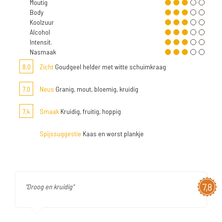
Moutig
Body
Koolzuur
Alcohol
Intensit.
Nasmaak
8,0
Zicht
Goudgeel helder met witte schuimkraag
7,0
Neus
Granig, mout, bloemig, kruidig
7,4
Smaak
Kruidig, fruitig, hoppig
Spijssuggestie
Kaas en worst plankje
7,8
"Droog en kruidig"