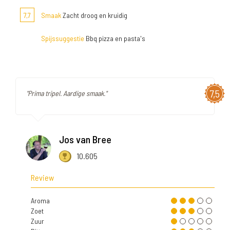
7,7
Smaak
Zacht droog en kruidig
Spijssuggestie
Bbq pizza en pasta's
7,5
"Prima tripel. Aardige smaak."
Jos van Bree
10.605
Review
Aroma
Zoet
Zuur