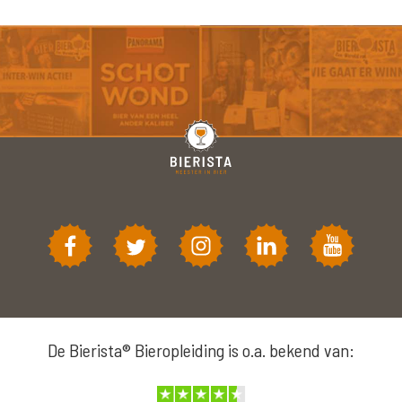
De Bierista® Bieropleiding is o.a. bekend van: