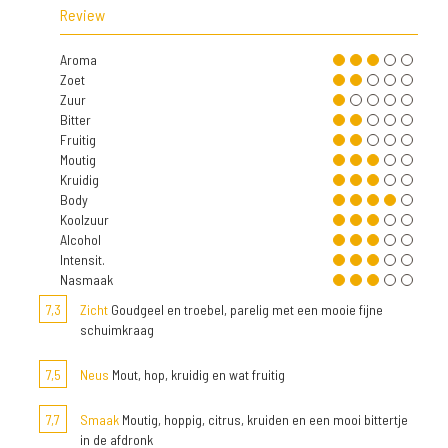
Review
Aroma
Zoet
Zuur
Bitter
Fruitig
Moutig
Kruidig
Body
Koolzuur
Alcohol
Intensit.
Nasmaak
7,3
Zicht
Goudgeel en troebel, parelig met een mooie fijne
schuimkraag
7,5
Neus
Mout, hop, kruidig en wat fruitig
7,7
Smaak
Moutig, hoppig, citrus, kruiden en een mooi bittertje
in de afdronk