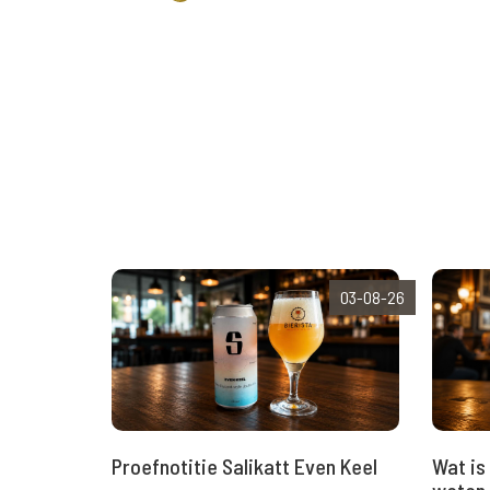
03-08-26
Wat is 
Proefnotitie Salikatt Even Keel
weten 