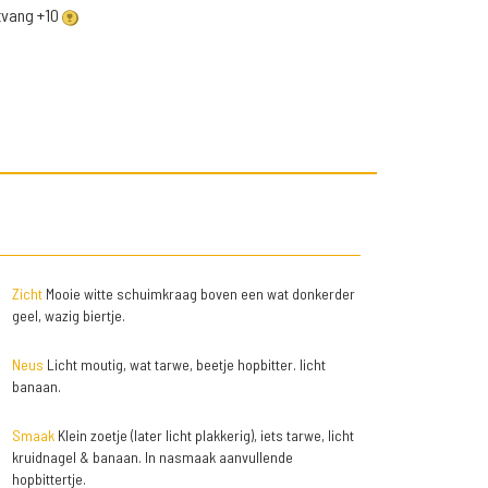
ntvang +10
Zicht
Mooie witte schuimkraag boven een wat donkerder
geel, wazig biertje.
Neus
Licht moutig, wat tarwe, beetje hopbitter. licht
banaan.
Smaak
Klein zoetje (later licht plakkerig), iets tarwe, licht
kruidnagel & banaan. In nasmaak aanvullende
hopbittertje.