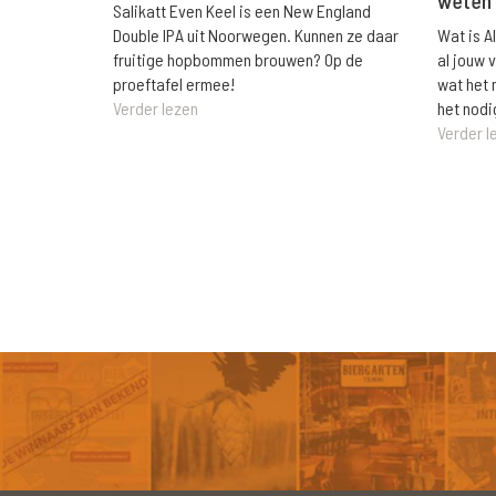
Salikatt Even Keel is een New England
Wat is A
Double IPA uit Noorwegen. Kunnen ze daar
al jouw 
fruitige hopbommen brouwen? Op de
wat het 
proeftafel ermee!
het nodi
Verder lezen
Verder l