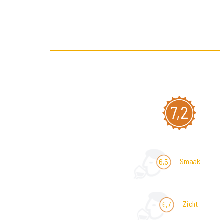
7,2
Smaak
6,5
Zicht
6,7