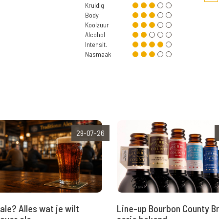
Kruidig
Body
Koolzuur
Alcohol
Intensit.
Nasmaak
29-07-26
ale? Alles wat je wilt
Line-up Bourbon County B
over ale
serie bekend