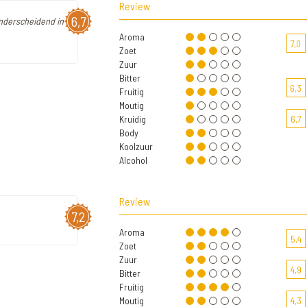
Review
6,7
 onderscheidend in
Aroma
7,0
Zoet
Zuur
Bitter
6,3
Fruitig
Moutig
Kruidig
6,7
Body
Koolzuur
Alcohol
Review
7,2
Aroma
5,4
Zoet
Zuur
4,9
Bitter
Fruitig
Moutig
4,3