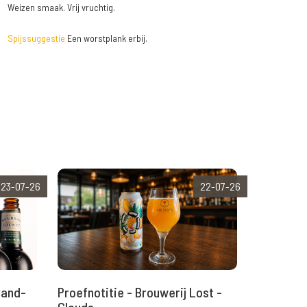
Weizen smaak. Vrij vruchtig.
Spijssuggestie
Een worstplank erbij.
23-07-26
22-07-26
rand-
Proefnotitie - Brouwerij Lost -