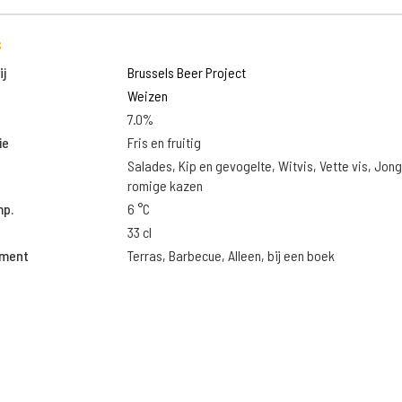
s
j
Brussels Beer Project
Weizen
7.0%
ie
Fris en fruitig
Salades, Kip en gevogelte, Witvis, Vette vis, Jon
romige kazen
mp.
6 °C
33 cl
oment
Terras, Barbecue, Alleen, bij een boek