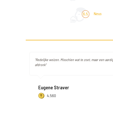
Neus
6,5
"Redelijke weizen. Misschien wat te zoet, maar een aardig 
afdronk"
Eugene Straver
4.560