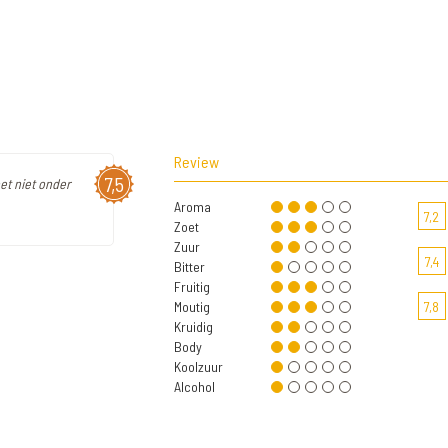
Review
7,5
et niet onder
Aroma
7,2
Zoet
Zuur
7,4
Bitter
Fruitig
Moutig
7,8
Kruidig
Body
Koolzuur
Alcohol