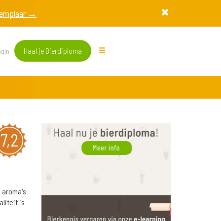
exemplaar →
Haal je Bierdiploma
gin
7,2
e aroma's
liteit is