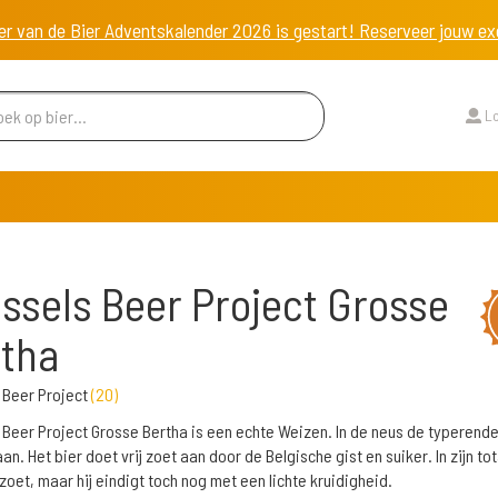
er van de Bier Adventskalender 2026 is gestart! Reserveer jouw 
Lo
ssels Beer Project Grosse
tha
 Beer Project
(
20
)
 Beer Project Grosse Bertha is een echte Weizen. In de neus de typerend
n. Het bier doet vrij zoet aan door de Belgische gist en suiker. In zijn tota
 zoet, maar hij eindigt toch nog met een lichte kruidigheid.