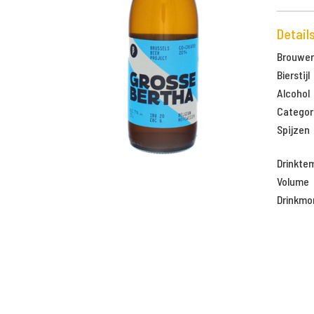
Detail
Brouweri
Bierstijl
Alcohol
Categor
Spijzen
Drinkte
Volume
Drinkm