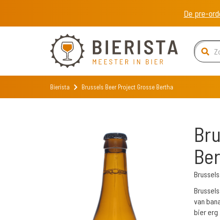
De pre-ord
Bierista
Brussels Beer Project Grosse Bertha
Bru
Ber
Brussels
Brussels
van banaa
bier erg