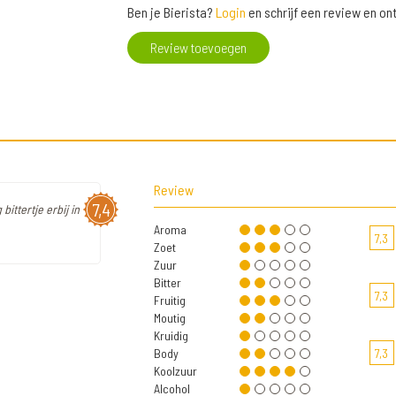
Ben je Bierista?
Login
en schrijf een review en o
Review toevoegen
Review
7,4
bittertje erbij in
Aroma
7,3
Zoet
Zuur
Bitter
7,3
Fruitig
Moutig
Kruidig
Body
7,3
Koolzuur
Alcohol