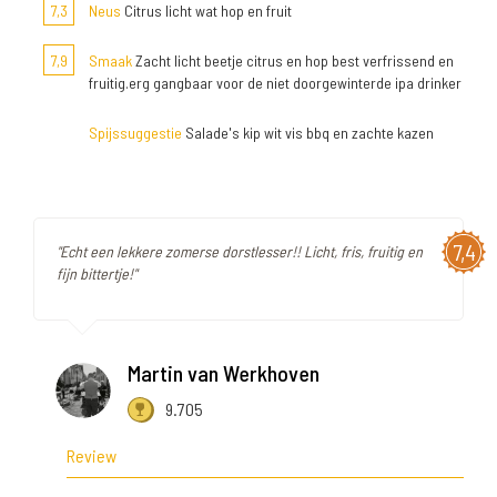
7,3
Neus
Citrus licht wat hop en fruit
7,9
Smaak
Zacht licht beetje citrus en hop best verfrissend en
fruitig.erg gangbaar voor de niet doorgewinterde ipa drinker
Spijssuggestie
Salade's kip wit vis bbq en zachte kazen
7,4
"Echt een lekkere zomerse dorstlesser!! Licht, fris, fruitig en
fijn bittertje!"
Martin van Werkhoven
9.705
Review