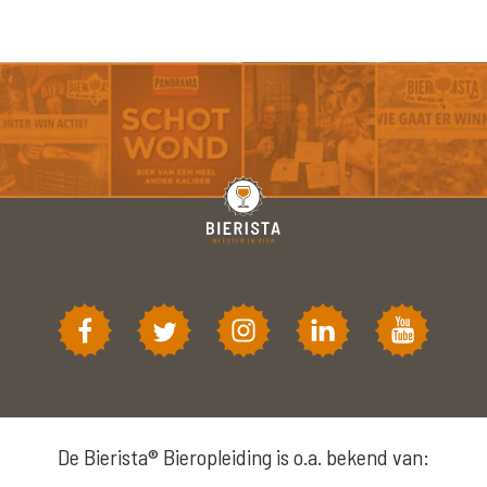
De Bierista® Bieropleiding is o.a. bekend van: