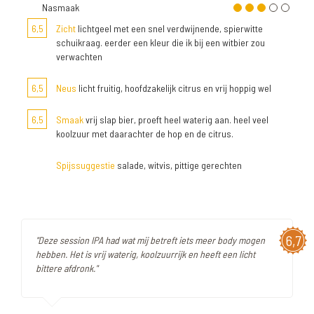
Nasmaak
6,5
Zicht
lichtgeel met een snel verdwijnende, spierwitte
schuikraag. eerder een kleur die ik bij een witbier zou
verwachten
6,5
Neus
licht fruitig, hoofdzakelijk citrus en vrij hoppig wel
6,5
Smaak
vrij slap bier, proeft heel waterig aan. heel veel
koolzuur met daarachter de hop en de citrus.
Spijssuggestie
salade, witvis, pittige gerechten
6,7
"Deze session IPA had wat mij betreft iets meer body mogen
hebben. Het is vrij waterig, koolzuurrijk en heeft een licht
bittere afdronk."