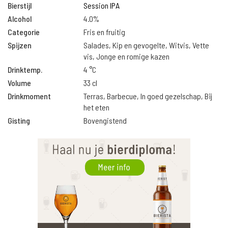
Bierstijl
Session IPA
Alcohol
4.0%
Categorie
Fris en fruitig
Spijzen
Salades, Kip en gevogelte, Witvis, Vette
vis, Jonge en romige kazen
Drinktemp.
4 °C
Volume
33 cl
Drinkmoment
Terras, Barbecue, In goed gezelschap, Bij
het eten
Gisting
Bovengistend