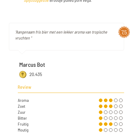
Spijssuggestie
Broodje pulled pork vega.
7,5
"Aangenaam fris bier met een lekker aroma van tropische
vruchten "
Marcus Bot
20.435
Review
Aroma
Zoet
Zuur
Bitter
Fruitig
Moutig