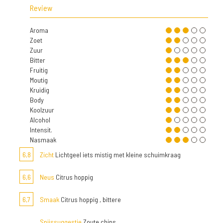
Review
Aroma
Zoet
Zuur
Bitter
Fruitig
Moutig
Kruidig
Body
Koolzuur
Alcohol
Intensit.
Nasmaak
6,8
Zicht
Lichtgeel iets mistig met kleine schuimkraag
6,6
Neus
Citrus hoppig
6,7
Smaak
Citrus hoppig , bittere
Spijssuggestie
Zoute chips