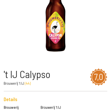
't IJ Calypso
7,0
Brouwerij 't IJ
(
44
)
Details
Brouwerij
Brouwerij 't IJ