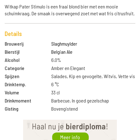
Witkap Pater Stimulo is een fraai blond bier met een mooie
schuimkraag. De smaak is overwegend zoet met wat fris citrusfruit.
Details
Brouwerij
Slaghmuylder
Bierstijl
Belgian Ale
Alcohol
6.0%
Categorie
Amber en Elegant
Spijzen
Salades, Kip en gevogelte, Witvis, Vette vis
Drinktemp.
6 °C
Volume
33 cl
Drinkmoment
Barbecue, In goed gezelschap
Gisting
Bovengistend