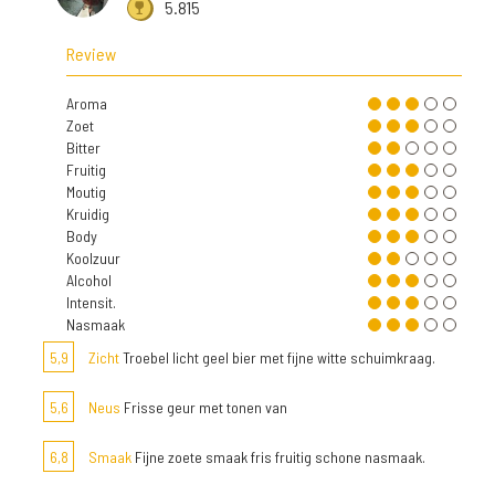
5.815
Review
Aroma
Zoet
Bitter
Fruitig
Moutig
Kruidig
Body
Koolzuur
Alcohol
Intensit.
Nasmaak
5,9
Zicht
Troebel licht geel bier met fijne witte schuimkraag.
5,6
Neus
Frisse geur met tonen van
6,8
Smaak
Fijne zoete smaak fris fruitig schone nasmaak.