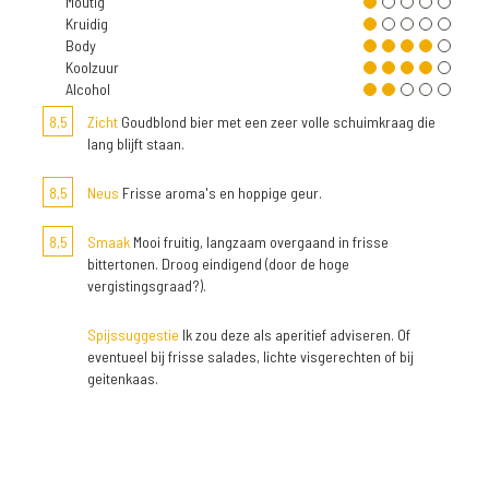
Moutig
Kruidig
Body
Koolzuur
Alcohol
8,5
Zicht
Goudblond bier met een zeer volle schuimkraag die
lang blijft staan.
8,5
Neus
Frisse aroma's en hoppige geur.
8,5
Smaak
Mooi fruitig, langzaam overgaand in frisse
bittertonen. Droog eindigend (door de hoge
vergistingsgraad?).
Spijssuggestie
Ik zou deze als aperitief adviseren. Of
eventueel bij frisse salades, lichte visgerechten of bij
geitenkaas.