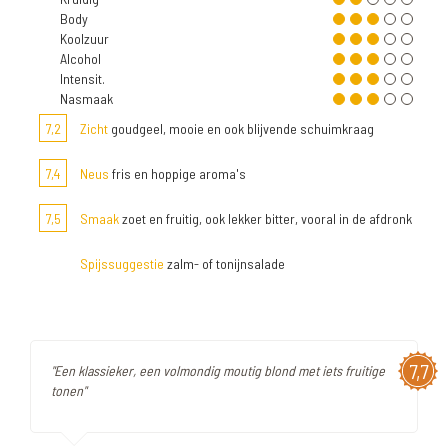
Body
Koolzuur
Alcohol
Intensit.
Nasmaak
7,2
Zicht
goudgeel, mooie en ook blijvende schuimkraag
7,4
Neus
fris en hoppige aroma's
7,5
Smaak
zoet en fruitig, ook lekker bitter, vooral in de afdronk
Spijssuggestie
zalm- of tonijnsalade
7,7
"Een klassieker, een volmondig moutig blond met iets fruitige
tonen"