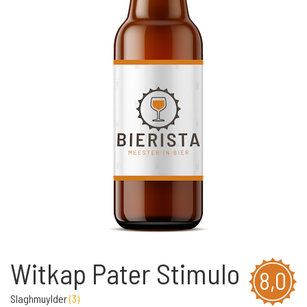
Witkap Pater Stimulo
8,0
Slaghmuylder
(
3
)