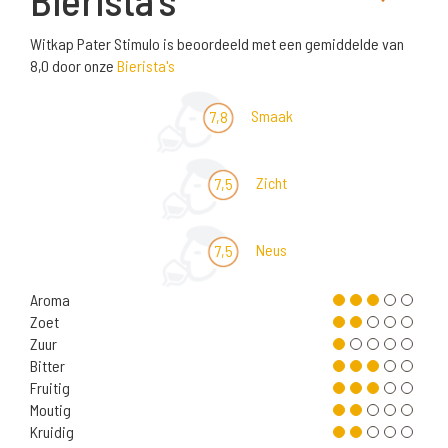
Witkap Pater Stimulo is beoordeeld met een gemiddelde van
8,0 door onze
Bierista's
Smaak
7,8
Zicht
7,5
Neus
7,5
Aroma
Zoet
Zuur
Bitter
Fruitig
Moutig
Kruidig