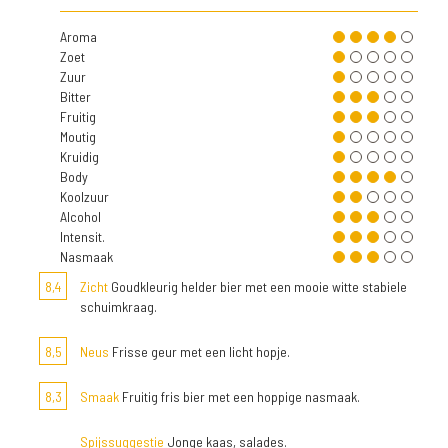
Aroma
Zoet
Zuur
Bitter
Fruitig
Moutig
Kruidig
Body
Koolzuur
Alcohol
Intensit.
Nasmaak
8,4
Zicht
Goudkleurig helder bier met een mooie witte stabiele
schuimkraag.
8,5
Neus
Frisse geur met een licht hopje.
8,3
Smaak
Fruitig fris bier met een hoppige nasmaak.
Spijssuggestie
Jonge kaas, salades.