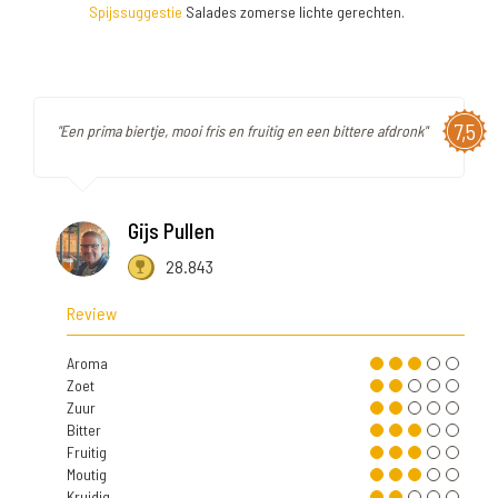
Spijssuggestie
Salades zomerse lichte gerechten.
7,5
"Een prima biertje, mooi fris en fruitig en een bittere afdronk"
Gijs Pullen
28.843
Review
Aroma
Zoet
Zuur
Bitter
Fruitig
Moutig
Kruidig