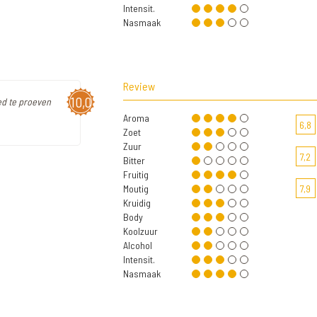
Intensit.
Nasmaak
Review
10,0
oed te proeven
Aroma
6,8
Zoet
Zuur
7,2
Bitter
Fruitig
Moutig
7,9
Kruidig
Body
Koolzuur
Alcohol
Intensit.
Nasmaak