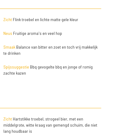
Zicht
Flink troebel en lichte matte gele kleur
Neus
Fruitige aroma's en veel hop
Smaak
Balance van bitter en zoet en toch vrij makkelijk
te drinken
Spijssuggestie
Bbq gevogelte bbq en jonge of romig
zachte kazen
Zicht
Hartstikke troebel, strogeel bier, met een
middelgrote, witte kraag van gemengd schuim, die niet
lang houdbaar is