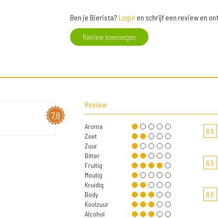
Ben je Bierista?
Login
en schrijf een review en o
Review toevoegen
Review
7,8
Aroma
8,5
Zoet
Zuur
Bitter
6,5
Fruitig
Moutig
Kruidig
Body
8,5
Koolzuur
Alcohol