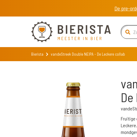
De pre-ord
Bierista
vandeStreek Double NEIPA - De Leckere collab
van
De 
vandeSt
Fruitige
Leckere.
mondgevo