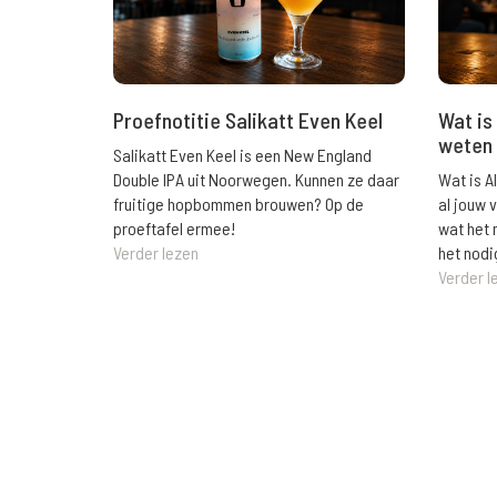
Wat is 
Proefnotitie Salikatt Even Keel
weten 
Salikatt Even Keel is een New England
Wat is A
Double IPA uit Noorwegen. Kunnen ze daar
al jouw 
fruitige hopbommen brouwen? Op de
wat het 
proeftafel ermee!
het nodi
Verder lezen
Verder l