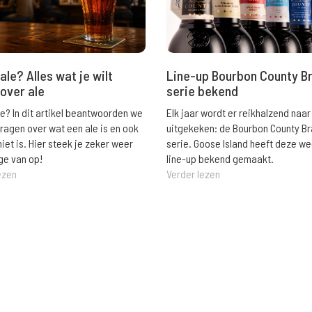
ale? Alles wat je wilt
Line-up Bourbon County B
over ale
serie bekend
le? In dit artikel beantwoorden we
Elk jaar wordt er reikhalzend naar
vragen over wat een ale is en ook
uitgekeken: de Bourbon County B
niet is. Hier steek je zeker weer
serie. Goose Island heeft deze w
ge van op!
line-up bekend gemaakt.
ezen
Verder lezen