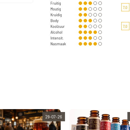
Fruitig
7,0
Moutig
Kruidig
Body
Koolzuur
7,0
Alcohol
Intensit.
Nasmaak
29-07-26