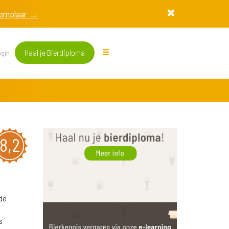
exemplaar →
Haal je Bierdiploma
gin
8,2
de
s