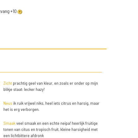
ntvang +10
Zicht
prachtig geel van kleur, en zoals er onder op mijn
blikje staat: lecker hazy!
Neus
ik ruik vrijwel niks, heel iets citrus en harsig, maar
het is erg verborgen.
Smaak
veel smaak en een echte neipa! heerlijk fruitige
tonen van citus en tropisch fruit, kleine harsigheid met
een lichtbittere afdronk