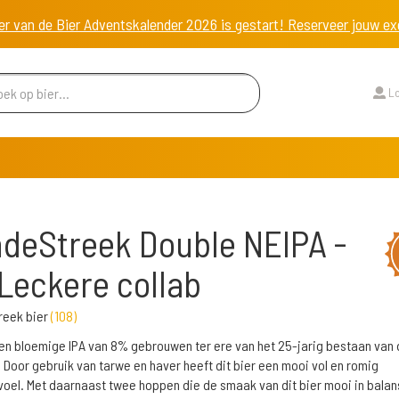
er van de Bier Adventskalender 2026 is gestart! Reserveer jouw 
Lo
deStreek Double NEIPA -
Leckere collab
reek bier
(
108
)
 en bloemige IPA van 8% gebrouwen ter ere van het 25-jarig bestaan van 
 Door gebruik van tarwe en haver heeft dit bier een mooi vol en romig
el. Met daarnaast twee hoppen die de smaak van dit bier mooi in balan