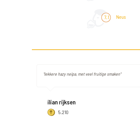
Neus
7,1
"lekkere hazy neipa, met veel fruitige smaken"
ilian rijksen
5.210