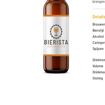
brengen:
Detail
Brouweri
Bierstijl
Alcohol
Categor
Spijzen
Drinkte
Volume
Drinkm
Gisting