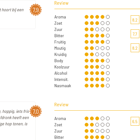
Review
7,9
 hoort bij een
Aroma
8,2
Zoet
Zuur
7,7
Bitter
Fruitig
Moutig
8,2
Kruidig
Body
Koolzuur
Alcohol
Intensit.
Nasmaak
Review
7,0
, hoppig, iets fris
Afdronk heeft een
Aroma
6,5
ige hop tonen, is
Zoet
Zuur
Bitter