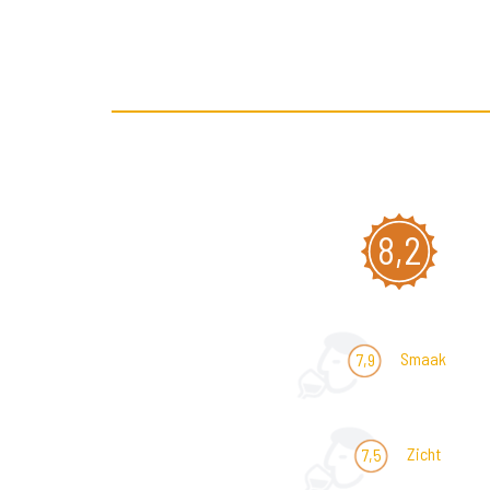
8,2
Smaak
7,9
Zicht
7,5