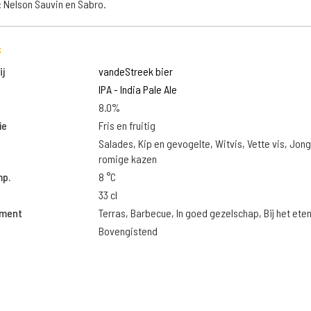
 Nelson Sauvin en Sabro.
s
j
vandeStreek bier
IPA - India Pale Ale
8.0%
ie
Fris en fruitig
Salades, Kip en gevogelte, Witvis, Vette vis, Jon
romige kazen
mp.
8 °C
33 cl
oment
Terras, Barbecue, In goed gezelschap, Bij het ete
Bovengistend