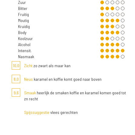
Zuur
Bitter
Fruitig
Moutig
Kruidig
Body
Koolzuur
Alcohol
Intensit.
Nasmaak
10,0
Zicht
zo zwart als maar kan
8,0
Neus
karamel en koffie komt goed naar boven
9,6
Smaak
heerlijk de smaken koffie en karamel komen goed tot
zn recht
Spijssuggestie
vlees gerechten