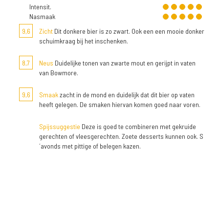
Intensit.
Nasmaak
9,6
Zicht
Dit donkere bier is zo zwart. Ook een een mooie donker
schuimkraag bij het inschenken.
8,7
Neus
Duidelijke tonen van zwarte mout en gerijpt in vaten
van Bowmore.
9,6
Smaak
zacht in de mond en duidelijk dat dit bier op vaten
heeft gelegen. De smaken hiervan komen goed naar voren.
Spijssuggestie
Deze is goed te combineren met gekruide
gerechten of vleesgerechten. Zoete desserts kunnen ook. S
´avonds met pittige of belegen kazen.