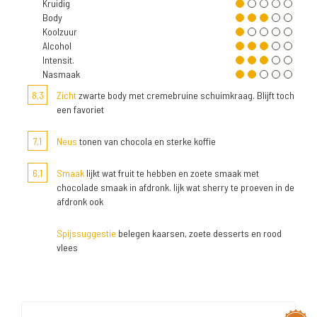
Kruidig
Body
Koolzuur
Alcohol
Intensit.
Nasmaak
8,3
Zicht
zwarte body met cremebruine schuimkraag. Blijft toch
een favoriet
7,1
Neus
tonen van chocola en sterke koffie
6,1
Smaak
lijkt wat fruit te hebben en zoete smaak met
chocolade smaak in afdronk. lijk wat sherry te proeven in de
afdronk ook
Spijssuggestie
belegen kaarsen, zoete desserts en rood
vlees