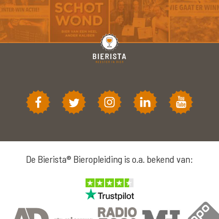
De Bierista® Bieropleiding is o.a. bekend van: