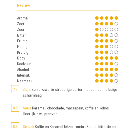
Review
Aroma
Zoet
Zuur
Bitter
Fruitig
Moutig
Kruidig
Body
Koolzuur
Alcohol
Intensit.
Nasmaak
7,8
Zicht
Een pikzwarte stroperige porter met een dunne beige
schuimlaag
8,8
Neus
Karamel, chocolade, marsepein, koffie en kokos.
Heerlijk ik wil proeven!
8,5
Smaak
Koffie en Karamel lekker romig . Zoutje, bittertje en