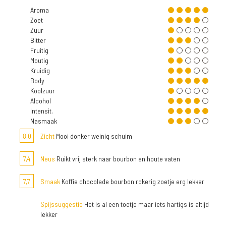
Aroma
Zoet
Zuur
Bitter
Fruitig
Moutig
Kruidig
Body
Koolzuur
Alcohol
Intensit.
Nasmaak
8,0
Zicht
Mooi donker weinig schuim
7,4
Neus
Ruikt vrij sterk naar bourbon en houte vaten
7,7
Smaak
Koffie chocolade bourbon rokerig zoetje erg lekker
Spijssuggestie
Het is al een toetje maar iets hartigs is altijd
lekker