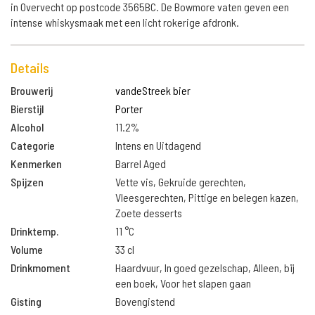
in Overvecht op postcode 3565BC. De Bowmore vaten geven een
intense whiskysmaak met een licht rokerige afdronk.
Details
Brouwerij
vandeStreek bier
Bierstijl
Porter
Alcohol
11.2%
Categorie
Intens en Uitdagend
Kenmerken
Barrel Aged
Spijzen
Vette vis, Gekruide gerechten,
Vleesgerechten, Pittige en belegen kazen,
Zoete desserts
Drinktemp.
11 °C
Volume
33 cl
Drinkmoment
Haardvuur, In goed gezelschap, Alleen, bij
een boek, Voor het slapen gaan
Gisting
Bovengistend