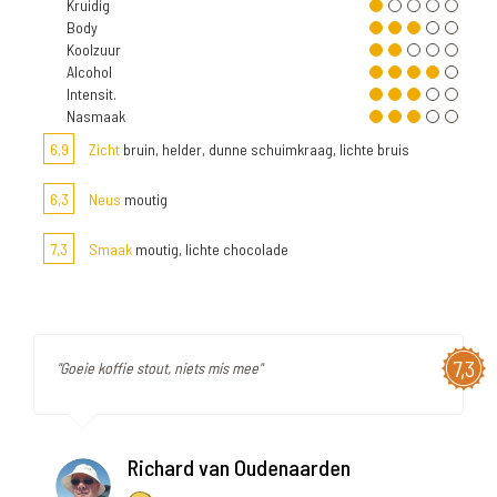
Kruidig
Body
Koolzuur
Alcohol
Intensit.
Nasmaak
6,9
Zicht
bruin, helder, dunne schuimkraag, lichte bruis
6,3
Neus
moutig
7,3
Smaak
moutig, lichte chocolade
7,3
"Goeie koffie stout, niets mis mee"
Richard van Oudenaarden