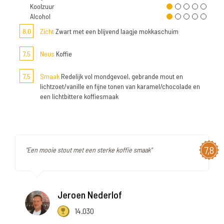
Koolzuur
Alcohol
8,0
Zicht
Zwart met een blijvend laagje mokkaschuim
7,5
Neus
Koffie
7,5
Smaak
Redelijk vol mondgevoel, gebrande mout en
lichtzoet/vanille en fijne tonen van karamel/chocolade en
een lichtbittere koffiesmaak
7,8
"Een mooie stout met een sterke koffie smaak"
Jeroen Nederlof
14.030