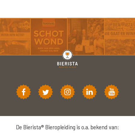
De Bierista® Bieropleiding is o.a. bekend van: