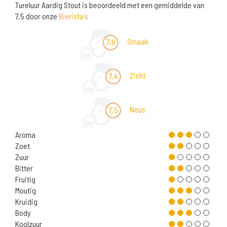
Tureluur Aardig Stout is beoordeeld met een gemiddelde van
7,5 door onze
Bierista's
Smaak
7,6
Zicht
7,4
Neus
7,5
Aroma
Zoet
Zuur
Bitter
Fruitig
Moutig
Kruidig
Body
Koolzuur