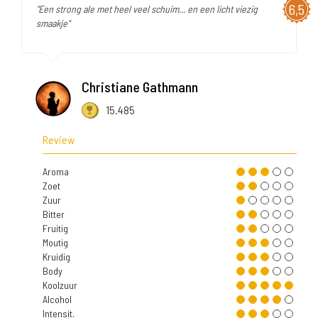
6,5
"Een strong ale met heel veel schuim... en een licht viezig
smaakje"
Christiane Gathmann
15.485
Review
Aroma
Zoet
Zuur
Bitter
Fruitig
Moutig
Kruidig
Body
Koolzuur
Alcohol
Intensit.