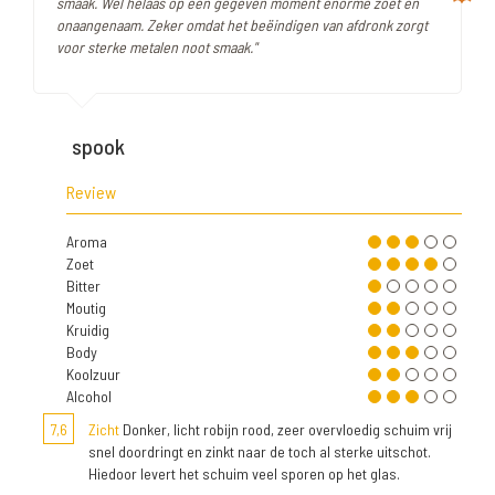
smaak. Wel helaas op een gegeven moment enorme zoet en
onaangenaam. Zeker omdat het beëindigen van afdronk zorgt
voor sterke metalen noot smaak."
spook
Review
Aroma
Zoet
Bitter
Moutig
Kruidig
Body
Koolzuur
Alcohol
7,6
Zicht
Donker, licht robijn rood, zeer overvloedig schuim vrij
snel doordringt en zinkt naar de toch al sterke uitschot.
Hiedoor levert het schuim veel sporen op het glas.