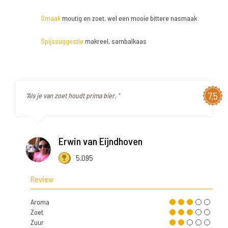
Smaak
moutig en zoet, wel een mooie bittere nasmaak
Spijssuggestie
makreel, sambalkaas
7,5
"Als je van zoet houdt prima bier, "
Erwin van Eijndhoven
5.095
Review
Aroma
Zoet
Zuur