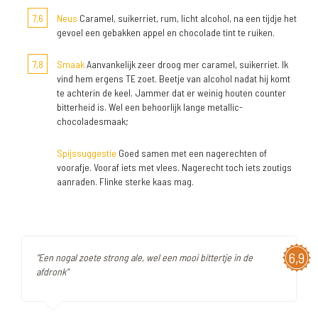
7,6
Neus
Caramel, suikerriet, rum, licht alcohol, na een tijdje het
gevoel een gebakken appel en chocolade tint te ruiken.
7,8
Smaak
Aanvankelijk zeer droog mer caramel, suikerriet. Ik
vind hem ergens TE zoet. Beetje van alcohol nadat hij komt
te achterin de keel. Jammer dat er weinig houten counter
bitterheid is. Wel een behoorlijk lange metallic-
chocoladesmaak;
Spijssuggestie
Goed samen met een nagerechten of
voorafje. Vooraf iets met vlees. Nagerecht toch iets zoutigs
aanraden. Flinke sterke kaas mag.
6,9
"Een nogal zoete strong ale, wel een mooi bittertje in de
afdronk"