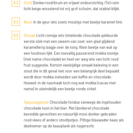
8,3
Zicht
Donkerrood/bruin en vrijwel ondoorzichtig. (Te) ruim
licht beige wisselend tot vrij grof schuim, dat stabiel blijkt.
8,3
Neus
In de geur iets zoets moutigs met beetje karamel hint.
8,5
Smaak
Licht romige iets tintelende chocolade gekleurde
eerste slok met een zweem van zoet: een glad glijdend
karamellerig laagje over de tong. Klein beetje van wat op
een houttoon lijkt. Een toevallig passerend mokka toontje
(met name chocolade) en heel ver weg iets van licht rood
fruit suggestie. Kortom veelzijdige smaak beleving in een
stout die in dit geval niet voor een belangrijk deel bepaald
wordt door mokka invloeden van koffie en chocolade.
Hoewel: in de nasmaak toch nog wat mokka (cacao met
name) in uiteindelijk een beetje ronde cirkel.
Spijssuggestie
Chocolade fondue vanwege de ingehouden
chocolade toon in het bier. Met (donkere) chocolade
bereidde gerechten en natuurlijk mooi donker gebraden
rood vlees of anders stoofpotjes. Pittige blauwader kaas als
deelnemer op de kaasplank als nagerecht.