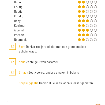
Bitter
Fruitig
Moutig
Kruidig
Body
Koolzuur
Alcohol
Intensit.
Nasmaak
7,2
Zicht
Donker robijnrood bier met een grote stabiele
schuimkraag.
7,3
Neus
Zoete geur van caramel
7,4
Smaak
Zoet voorop, andere smaken in balans
Spijssuggestie
Danish Blue kaas, of niks lekker genieten.