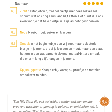
Nasmaak
6,5
Zicht
Kastanjebruin, troebel biertje met heeeeel veeeel
schuim wat ook nog eens lang blijf zitten. Het duurt dus ook
even voor je het hele biertje in je galas hebt geschonken.
6,5
Neus
Ik ruik, mout, suiker en kruiden.
6,5
Smaak
In het begin heb je een vrij zoet maar ook sterk
biertje in je mond, proef je kruiden en mout, maar dan slaat
het om in een wat samentrekkend, metaal-bittere smaak,
die enorm lang blijft hangen in je mond.
Spijssuggestie
Kaasje erbij, worstje... proef je de metalen
smaak wat minder.
8,4
"Een Mild Stout die ook wat wildere kanten laat zien en dus
proeven, waardoor er genoeg te beleven en ontdekken valt. In
een gezellige 75 cl. fles voor op de fraai gedekte eettafel. Je