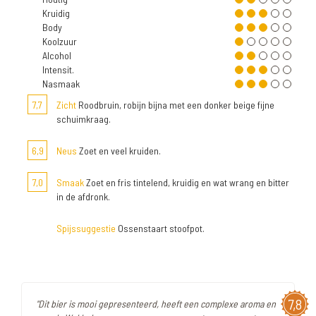
Kruidig
Body
Koolzuur
Alcohol
Intensit.
Nasmaak
7,7
Zicht
Roodbruin, robijn bijna met een donker beige fijne
schuimkraag.
6,9
Neus
Zoet en veel kruiden.
7,0
Smaak
Zoet en fris tintelend, kruidig en wat wrang en bitter
in de afdronk.
Spijssuggestie
Ossenstaart stoofpot.
7,8
"Dit bier is mooi gepresenteerd, heeft een complexe aroma en