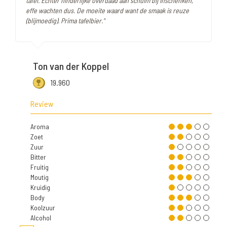
tafel. Echter hinderlijke overdaad aan schuim bij inschenken,
effe wachten dus. De moeite waard want de smaak is reuze
(blijmoedig). Prima tafelbier."
Ton van der Koppel
19.960
Review
Aroma
Zoet
Zuur
Bitter
Fruitig
Moutig
Kruidig
Body
Koolzuur
Alcohol