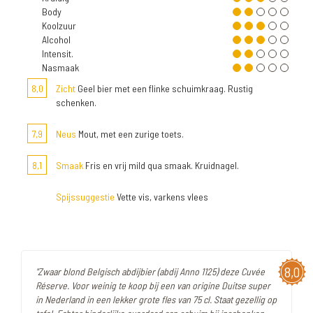
Body
Koolzuur
Alcohol
Intensit.
Nasmaak
8,0
Zicht
Geel bier met een flinke schuimkraag. Rustig
schenken.
7,9
Neus
Mout, met een zurige toets.
8,1
Smaak
Fris en vrij mild qua smaak. Kruidnagel.
Spijssuggestie
Vette vis, varkens vlees
8,0
"Zwaar blond Belgisch abdijbier (abdij Anno 1125) deze Cuvée
Réserve. Voor weinig te koop bij een van origine Duitse super
in Nederland in een lekker grote fles van 75 cl. Staat gezellig op