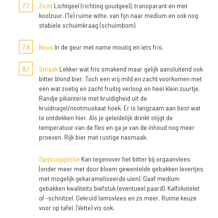
7,7
Zicht
Lichtgeel (richting goudgeel), transparant en met
koolzuur. (Te) ruime witte, van fijn naar medium en ook nog
stabiele schuimkraag (schuimbom).
7,9
Neus
In de geur met name moutig en iets fris.
8,1
Smaak
Lekker wat fris smakend maar gelijk aansluitend ook
bitter blond bier. Toch een vrij mild en zacht voorkomen met
een wat zoetig en zacht fruitig verloop en heel klein zuurtje.
Randje pikanterie met kruidigheid uit de
kruidnagel/nootmuskaat hoek. Er is langzaam aan best wat
te ontdekken hier. Als je geleidelijk drinkt stijgt de
temperatuur van de fles en ga je van de inhoud nog meer
proeven. Rijk bier met rustige nasmaak.
Spijssuggestie
Kan tegenover het bitter bij orgaanvlees
(onder meer met door bloem gewentelde gebakken levertjes
met mogelijk gekarameliseerde uien). Gaaf medium
gebakken kwaliteits biefstuk (eventueel paard). Kalfskotelet
of -schnitzel. Gekruid lamsvlees en zo meer. Ruime keuze
voor op tafel. (Vette) vis ook.