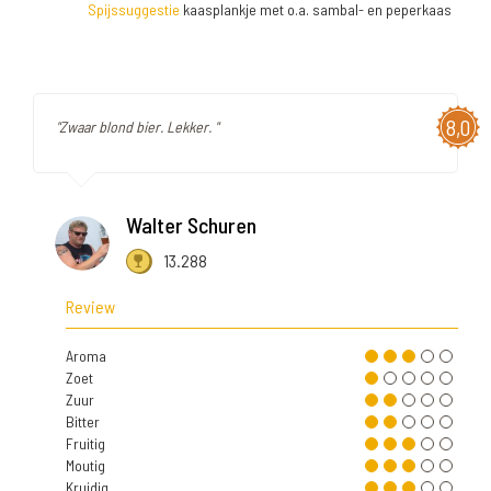
Spijssuggestie
kaasplankje met o.a. sambal- en peperkaas
8,0
"Zwaar blond bier. Lekker. "
Walter Schuren
13.288
Review
Aroma
Zoet
Zuur
Bitter
Fruitig
Moutig
Kruidig