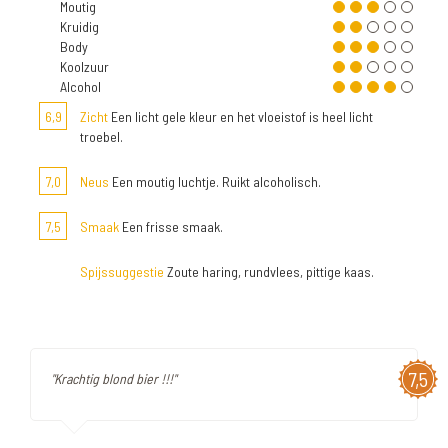
Moutig
Kruidig
Body
Koolzuur
Alcohol
6,9
Zicht
Een licht gele kleur en het vloeistof is heel licht
troebel.
7,0
Neus
Een moutig luchtje. Ruikt alcoholisch.
7,5
Smaak
Een frisse smaak.
Spijssuggestie
Zoute haring, rundvlees, pittige kaas.
7,5
"Krachtig blond bier !!!"