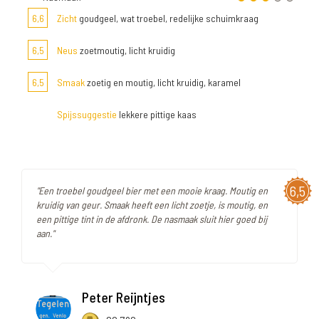
6,6
Zicht
goudgeel, wat troebel, redelijke schuimkraag
6,5
Neus
zoetmoutig, licht kruidig
6,5
Smaak
zoetig en moutig, licht kruidig, karamel
Spijssuggestie
lekkere pittige kaas
6,5
"Een troebel goudgeel bier met een mooie kraag. Moutig en
kruidig van geur. Smaak heeft een licht zoetje, is moutig, en
een pittige tint in de afdronk. De nasmaak sluit hier goed bij
aan."
Peter Reijntjes