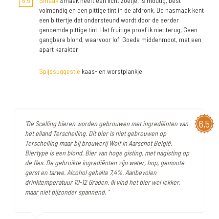
6,5
Smaak
Smaak heeft een licht zoetje, is moutig, best
volmondig en een pittige tint in de afdronk. De nasmaak kent
een bittertje dat ondersteund wordt door de eerder
genoemde pittige tint. Het fruitige proef ik niet terug, Geen
gangbare blond, waarvoor lof. Goede middenmoot, met een
apart karakter.
Spijssuggestie
kaas- en worstplankje
6,5
"De Scelling bieren worden gebrouwen met ingrediënten van
het eiland Terschelling. Dit bier is niet gebrouwen op
Terschelling maar bij brouwerij Wolf in Aarschot België.
Biertype is een blond. Bier van hoge gisting, met nagisting op
de fles. De gebruikte ingrediënten zijn water, hop, gemoute
gerst en tarwe. Alcohol gehalte 7,4%. Aanbevolen
drinktemperatuur 10-12 Graden. Ik vind het bier wel lekker,
maar niet bijzonder spannend. "