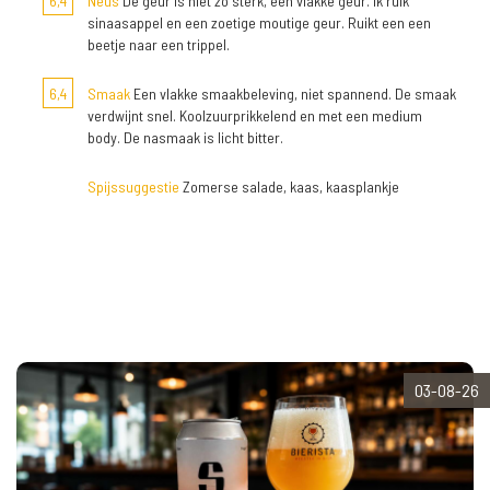
6,4
Neus
De geur is niet zo sterk, een vlakke geur. Ik ruik
sinaasappel en een zoetige moutige geur. Ruikt een een
beetje naar een trippel.
6,4
Smaak
Een vlakke smaakbeleving, niet spannend. De smaak
verdwijnt snel. Koolzuurprikkelend en met een medium
body. De nasmaak is licht bitter.
Spijssuggestie
Zomerse salade, kaas, kaasplankje
03-08-26