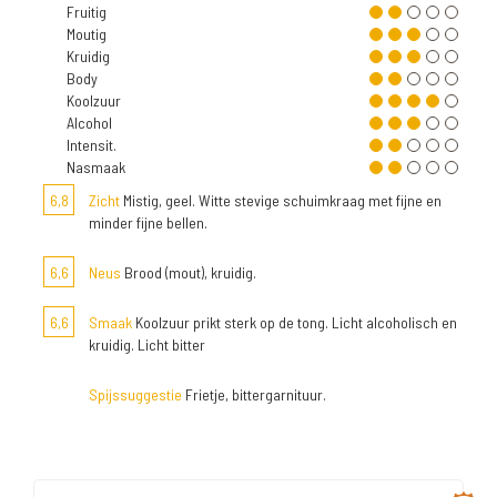
Fruitig
Moutig
Kruidig
Body
Koolzuur
Alcohol
Intensit.
Nasmaak
6,8
Zicht
Mistig, geel. Witte stevige schuimkraag met fijne en
minder fijne bellen.
6,6
Neus
Brood (mout), kruidig.
6,6
Smaak
Koolzuur prikt sterk op de tong. Licht alcoholisch en
kruidig. Licht bitter
Spijssuggestie
Frietje, bittergarnituur.