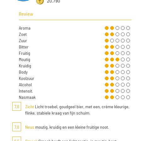
20.790
Review
Aroma
Zoet
Zuur
Bitter
Fruitig
Moutig
Kruidig
Body
Koolzuur
Alcohol
Intensit.
Nasmaak
7,0
Zicht
Licht troebel, goudgeel bier, met een, crème kleurige,
flinke, stabiele kraag van fijn schuim.
7,0
Neus
moutig, kruidig en een kleine fruitige noot.