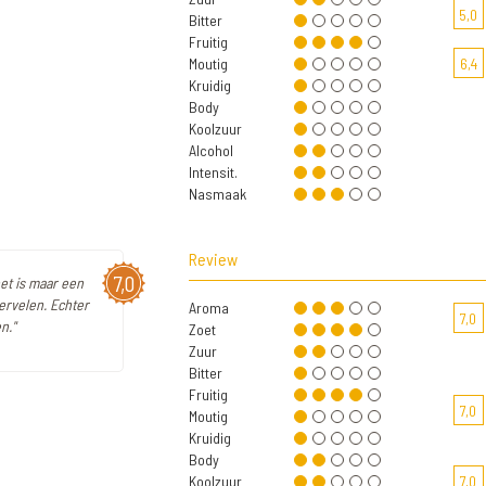
5,0
Bitter
Fruitig
Moutig
6,4
Kruidig
Body
Koolzuur
Alcohol
Intensit.
Nasmaak
Review
7,0
oet is maar een
ervelen. Echter
Aroma
7,0
n."
Zoet
Zuur
Bitter
Fruitig
7,0
Moutig
Kruidig
Body
Koolzuur
7,0