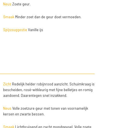
Neus
Zoete geur.
Smaak
Minder zoet dan de geur doet vermoeden.
Spijssuggestie
Vanille ijs
Zicht
Redelijk helder robijnrood aanzicht. Schuimkraag is
bescheiden, rosé-witkleurig met fijne belletjes en romig
aandoend. Daarentegen snel inzakkend.
Neus
Volle zoetzure geur met tonen van voornamelijk
kersen en zwarte bessen.
Smaak
Lichtbruisend en zacht mondgevoel. Volle zoete