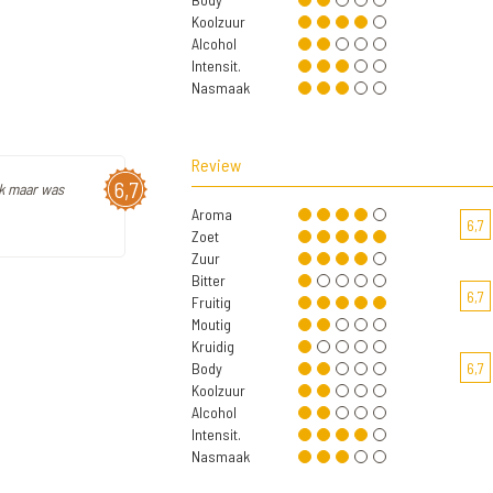
Koolzuur
Alcohol
Intensit.
Nasmaak
Review
6,7
ak maar was
Aroma
6,7
Zoet
Zuur
Bitter
6,7
Fruitig
Moutig
Kruidig
Body
6,7
Koolzuur
Alcohol
Intensit.
Nasmaak