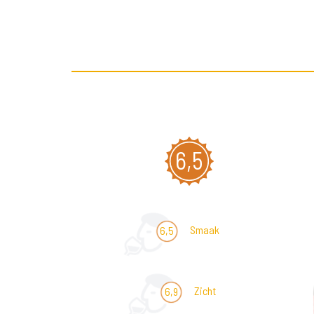
6,5
Smaak
6,5
Zicht
6,9