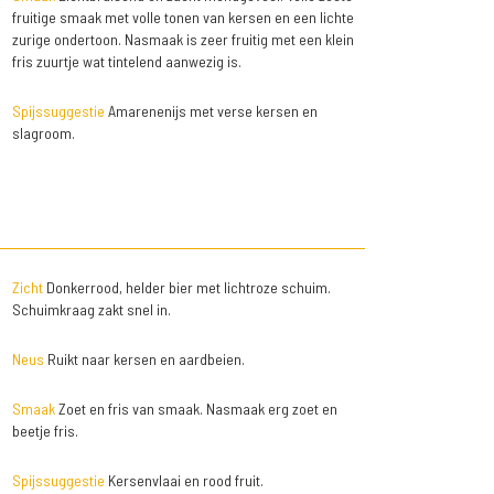
fruitige smaak met volle tonen van kersen en een lichte
zurige ondertoon. Nasmaak is zeer fruitig met een klein
fris zuurtje wat tintelend aanwezig is.
Spijssuggestie
Amarenenijs met verse kersen en
slagroom.
Zicht
Donkerrood, helder bier met lichtroze schuim.
Schuimkraag zakt snel in.
Neus
Ruikt naar kersen en aardbeien.
Smaak
Zoet en fris van smaak. Nasmaak erg zoet en
beetje fris.
Spijssuggestie
Kersenvlaai en rood fruit.