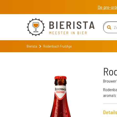
De pre-ord
Bierista
Rodenbach FruitAge
Rod
Brouwer
Rodenbac
aroma's 
Detail