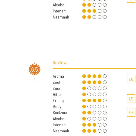
Alcohol
Intensit.
Nasmaak
Review
6,5
Aroma
7,0
Zoet
Zuur
Bitter
7,5
Fruitig
Body
Koolzuur
6,5
Alcohol
Intensit.
Nasmaak