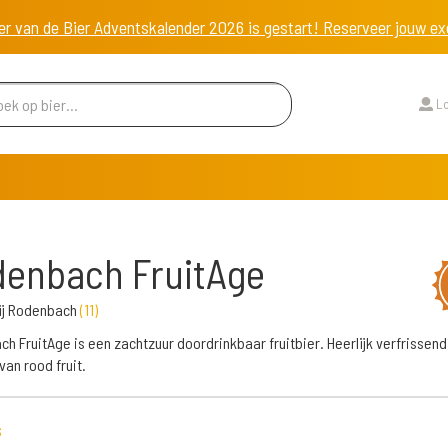
er van de Bier Adventskalender 2026 is gestart! Reserveer jouw 
Lo
enbach FruitAge
ij Rodenbach
(
11
)
h FruitAge is een zachtzuur doordrinkbaar fruitbier. Heerlijk verfrissen
van rood fruit.
s