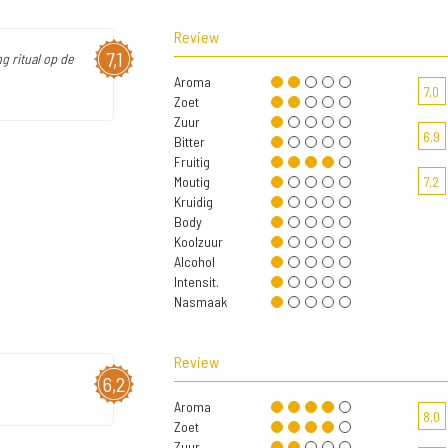
Review
7,1
g ritual op de
Aroma
7,0
Zoet
Zuur
6,9
Bitter
Fruitig
Moutig
7,2
Kruidig
Body
Koolzuur
Alcohol
Intensit.
Nasmaak
Review
6,2
Aroma
8,0
Zoet
Zuur