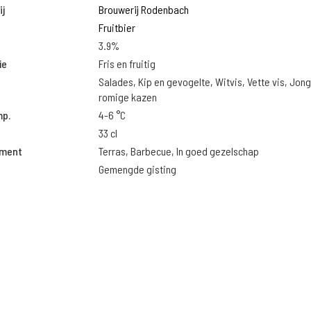
j
Brouwerij Rodenbach
Fruitbier
3.9%
ie
Fris en fruitig
Salades, Kip en gevogelte, Witvis, Vette vis, Jon
romige kazen
mp.
4-6 °C
33 cl
oment
Terras, Barbecue, In goed gezelschap
Gemengde gisting