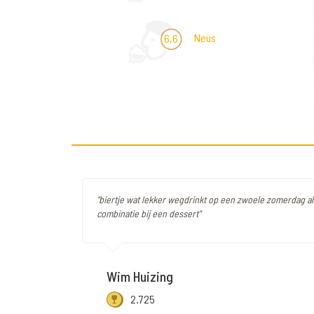
Neus
6,6
"biertje wat lekker wegdrinkt op een zwoele zomerdag als
combinatie bij een dessert"
Wim Huizing
2.725