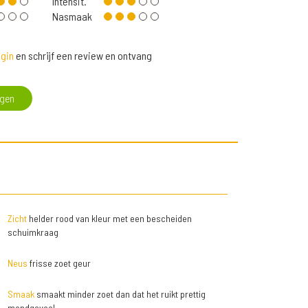
Intensit.
Nasmaak
gin
en schrijf een review en ontvang
egen
Zicht
helder rood van kleur met een bescheiden
schuimkraag
Neus
frisse zoet geur
Smaak
smaakt minder zoet dan dat het ruikt prettig
mondgevoel