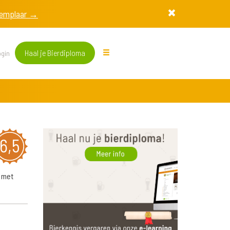
exemplaar →
Haal je Bierdiploma
gin
6,5
d met