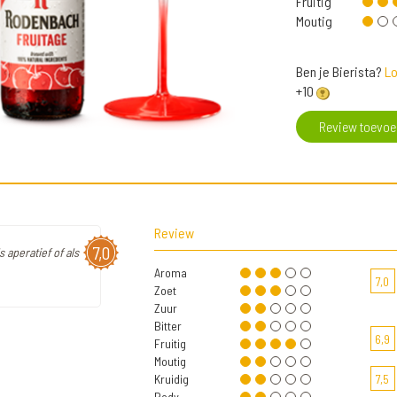
Fruitig
Moutig
Ben je Bierista?
Lo
+10
Review toevo
Review
7,0
 aperatief of als
Aroma
7,0
Zoet
Zuur
Bitter
6,9
Fruitig
Moutig
Kruidig
7,5
Body