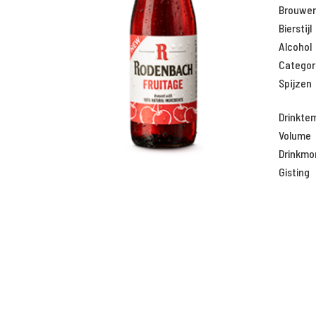
Brouweri
Bierstijl
Alcohol
Categor
Spijzen
Drinkte
Volume
Drinkm
Gisting