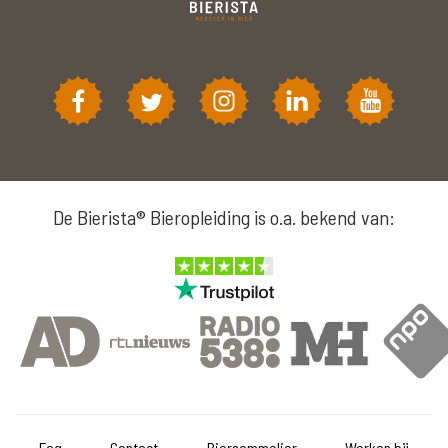
De Bierista® Bieropleiding is o.a. bekend van:
Faq
Contact
Biersommelier
Werken bij