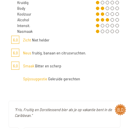
Kruidig
Body
Koolzuur
Alcohol
Intensit.
Nasmaak
6,0
Zicht
Niet helder
6,0
Neus
fruitig, banaan en citrusvruchten.
6,0
Smaak
Bitter en scherp
Spijssuggestie
Gekruide gerechten
8,0
"Fris, Fruitig en Dorstlessend bier als je op vakantie bent in de
Caribbean."