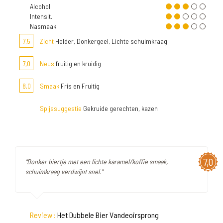
Alcohol
Intensit.
Nasmaak
7,5
Zicht
Helder, Donkergeel, Lichte schuimkraag
7,0
Neus
fruitig en kruidig
8,0
Smaak
Fris en Fruitig
Spijssuggestie
Gekruide gerechten, kazen
7,0
"Donker biertje met een lichte karamel/koffie smaak,
schuimkraag verdwijnt snel."
Review :
Het Dubbele Bier Vandeoirsprong