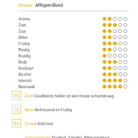
Review :
Affligem Blond
Aroma
Zoet
Zuur
Bitter
Fruitig
Moutig
Kruidig
Body
Koolzuur
Alcohol
Intensit.
Nasmaak
7,5
Zicht
Goudblond, helder en een mooie schuimkraag.
7,5
Neus
Verfrissend en Fruitig
8,5
Smaak
licht zoet
Spijssuggestie
Stoofpot, Salades, Bittergarnituur