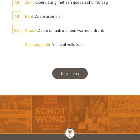
7,0
Zicht
koperkleurig met een goede schuimkraag
7,0
Neus
Zoete aroma's
8,0
Smaak
Zoete smaak met een warme afdronk
Spijssuggestie
Vlees of volle kaas
Toon meer