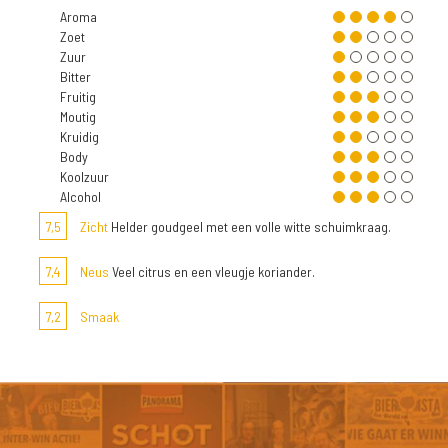
Aroma
Zoet
Zuur
Bitter
Fruitig
Moutig
Kruidig
Body
Koolzuur
Alcohol
7,5
Zicht
Helder goudgeel met een volle witte schuimkraag.
7,4
Neus
Veel citrus en een vleugje koriander.
7,2
Smaak