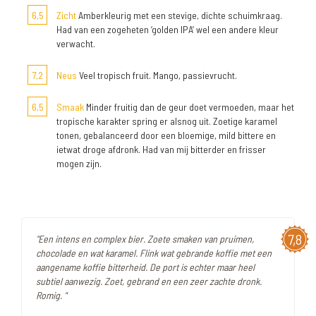
6,5
Zicht
Amberkleurig met een stevige, dichte schuimkraag.
Had van een zogeheten ‘golden IPA’ wel een andere kleur
verwacht.
7,2
Neus
Veel tropisch fruit. Mango, passievrucht.
6,5
Smaak
Minder fruitig dan de geur doet vermoeden, maar het
tropische karakter spring er alsnog uit. Zoetige karamel
tonen, gebalanceerd door een bloemige, mild bittere en
ietwat droge afdronk. Had van mij bitterder en frisser
mogen zijn.
7,8
"Een intens en complex bier. Zoete smaken van pruimen,
chocolade en wat karamel. Flink wat gebrande koffie met een
aangename koffie bitterheid. De port is echter maar heel
subtiel aanwezig. Zoet, gebrand en een zeer zachte dronk.
Romig. "