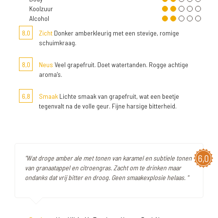
Koolzuur
Alcohol
8,0
Zicht
Donker amberkleurig met een stevige, romige
schuimkraag.
8,0
Neus
Veel grapefruit. Doet watertanden. Rogge achtige
aroma’s.
6,8
Smaak
Lichte smaak van grapefruit, wat een beetje
tegenvalt na de volle geur. Fijne harsige bitterheid.
6,0
"Wat droge amber ale met tonen van karamel en subtiele tonen
van granaatappel en citroengras. Zacht om te drinken maar
ondanks dat vrij bitter en droog. Geen smaakexplosie helaas. "