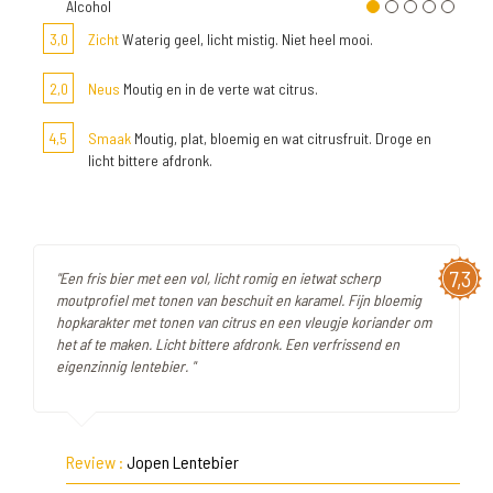
Alcohol
3,0
Zicht
Waterig geel, licht mistig. Niet heel mooi.
2,0
Neus
Moutig en in de verte wat citrus.
4,5
Smaak
Moutig, plat, bloemig en wat citrusfruit. Droge en
licht bittere afdronk.
7,3
"Een fris bier met een vol, licht romig en ietwat scherp
moutprofiel met tonen van beschuit en karamel. Fijn bloemig
hopkarakter met tonen van citrus en een vleugje koriander om
het af te maken. Licht bittere afdronk. Een verfrissend en
eigenzinnig lentebier. "
Review :
Jopen Lentebier