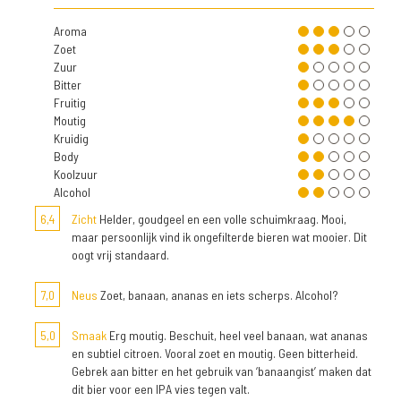
Aroma
Zoet
Zuur
Bitter
Fruitig
Moutig
Kruidig
Body
Koolzuur
Alcohol
6,4
Zicht
Helder, goudgeel en een volle schuimkraag. Mooi,
maar persoonlijk vind ik ongefilterde bieren wat mooier. Dit
oogt vrij standaard.
7,0
Neus
Zoet, banaan, ananas en iets scherps. Alcohol?
5,0
Smaak
Erg moutig. Beschuit, heel veel banaan, wat ananas
en subtiel citroen. Vooral zoet en moutig. Geen bitterheid.
Gebrek aan bitter en het gebruik van ‘banaangist’ maken dat
dit bier voor een IPA vies tegen valt.