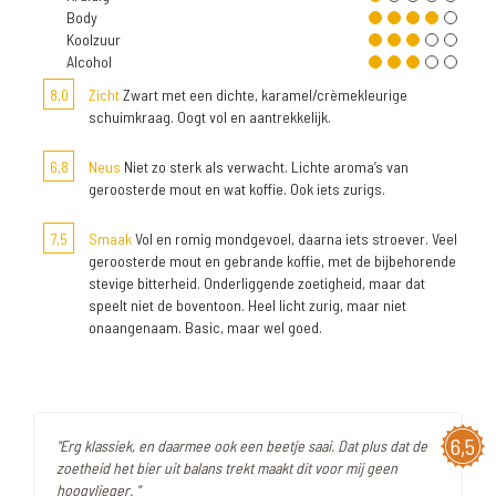
Body
Koolzuur
Alcohol
8,0
Zicht
Zwart met een dichte, karamel/crèmekleurige
schuimkraag. Oogt vol en aantrekkelijk.
6,8
Neus
Niet zo sterk als verwacht. Lichte aroma’s van
geroosterde mout en wat koffie. Ook iets zurigs.
7,5
Smaak
Vol en romig mondgevoel, daarna iets stroever. Veel
geroosterde mout en gebrande koffie, met de bijbehorende
stevige bitterheid. Onderliggende zoetigheid, maar dat
speelt niet de boventoon. Heel licht zurig, maar niet
onaangenaam. Basic, maar wel goed.
6,5
"Erg klassiek, en daarmee ook een beetje saai. Dat plus dat de
zoetheid het bier uit balans trekt maakt dit voor mij geen
hoogvlieger. "