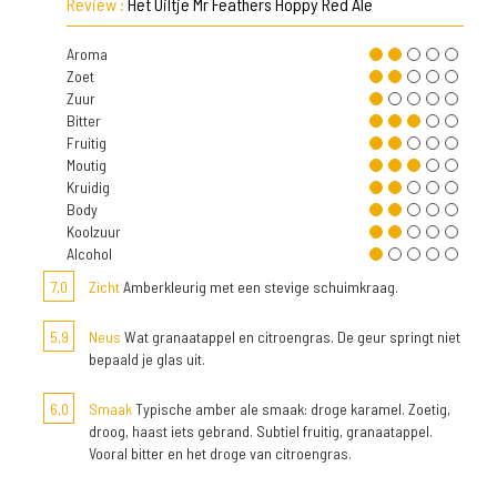
Review :
Het Uiltje Mr Feathers Hoppy Red Ale
Aroma
Zoet
Zuur
Bitter
Fruitig
Moutig
Kruidig
Body
Koolzuur
Alcohol
7,0
Zicht
Amberkleurig met een stevige schuimkraag.
5,9
Neus
Wat granaatappel en citroengras. De geur springt niet
bepaald je glas uit.
6,0
Smaak
Typische amber ale smaak: droge karamel. Zoetig,
droog, haast iets gebrand. Subtiel fruitig, granaatappel.
Vooral bitter en het droge van citroengras.