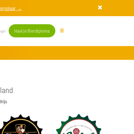
exemplaar →
Haal je Bierdiploma
gin
land
hijs