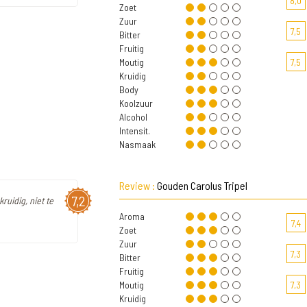
8,0
Zoet
Zuur
7,5
Bitter
Fruitig
Moutig
7,5
Kruidig
Body
Koolzuur
Alcohol
Intensit.
Nasmaak
Review :
Gouden Carolus Tripel
7,2
ruidig, niet te
Aroma
7,4
Zoet
Zuur
7,3
Bitter
Fruitig
Moutig
7,3
Kruidig