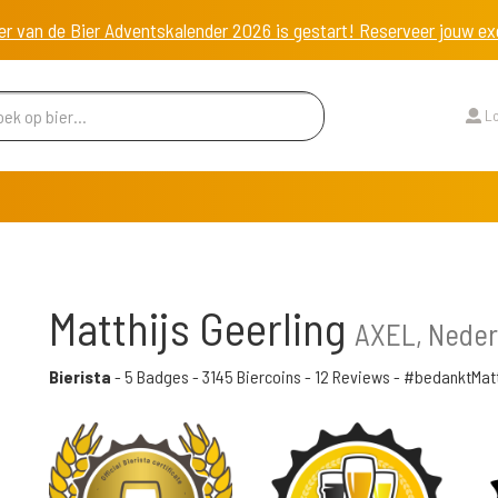
er van de Bier Adventskalender 2026 is gestart! Reserveer jouw 
Lo
Matthijs Geerling
AXEL, Neder
Bierista
-
5 Badges
-
3145 Biercoins
-
12 Reviews
- #bedanktMatt