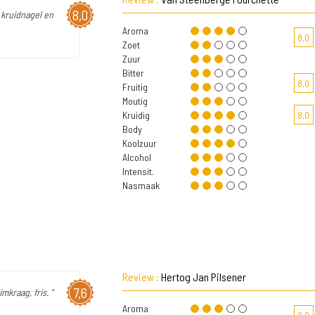
8,0
, kruidnagel en
Aroma
8,0
Zoet
Zuur
Bitter
8,0
Fruitig
Moutig
Kruidig
8,0
Body
Koolzuur
Alcohol
Intensit.
Nasmaak
Review :
Hertog Jan Pilsener
7,6
kraag, fris. "
Aroma