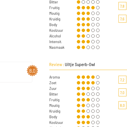
Bitter
7,8
Fruitig
Moutig
Kruidig
7,6
Body
Koolzuur
Alcohol
Intensit.
Nasmaak
Review :
Uiltje Superb-Owl
8,0
Aroma
7,2
Zoet
Zuur
7,0
Bitter
Fruitig
Moutig
8,0
Kruidig
Body
Koolzuur