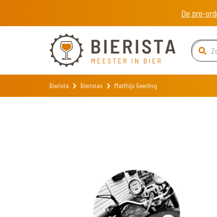
De pre-ord
Bierista
Bieristas
Matthijs Geerling