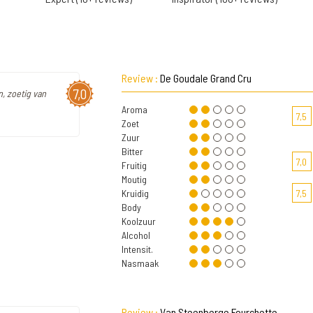
Review :
De Goudale Grand Cru
7,0
n, zoetig van
Aroma
7,5
Zoet
Zuur
Bitter
7,0
Fruitig
Moutig
Kruidig
7,5
Body
Koolzuur
Alcohol
Intensit.
Nasmaak
Review :
Van Steenberge Fourchette