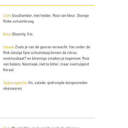
Zicht
Goud/amber, niet helder. Mooi van kleur. Stevige
flinke schuimkraag.
Neus
Bloemig, fris.
Smaak
Zoals je van de geuren verwacht. Van onder de
flink stevige fijne schuimlaag komen de citrus,
nootmuskaat? en bloemige smaken je tegemoet. Mooi
van balans. Nasmaak, niet te bitter, maar overtuigend
floraal.
Spijssuggestie
Vis, salade, gedroogde dungesneden
vleeswaren.