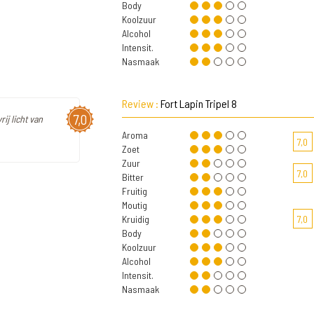
Body
Koolzuur
Alcohol
Intensit.
Nasmaak
Review :
Fort Lapin Tripel 8
7,0
ij licht van
Aroma
7,0
Zoet
Zuur
7,0
Bitter
Fruitig
Moutig
Kruidig
7,0
Body
Koolzuur
Alcohol
Intensit.
Nasmaak