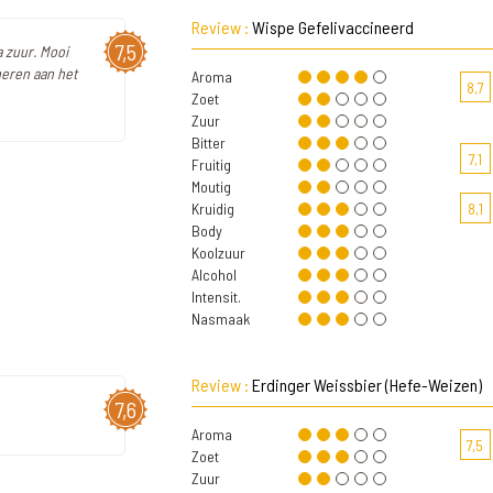
Review :
Wispe Gefelivaccineerd
7,5
a zuur. Mooi
neren aan het
Aroma
8,7
Zoet
Zuur
Bitter
7,1
Fruitig
Moutig
Kruidig
8,1
Body
Koolzuur
Alcohol
Intensit.
Nasmaak
Review :
Erdinger Weissbier (Hefe-Weizen)
7,6
Aroma
7,5
Zoet
Zuur