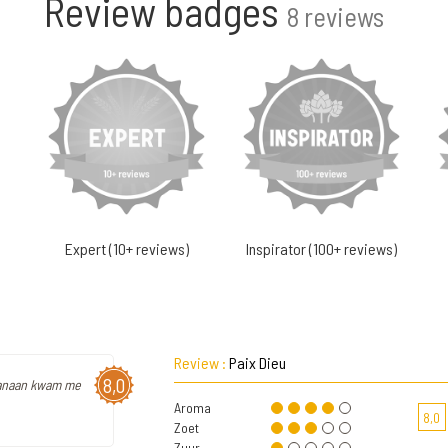
Review badges
8 reviews
Expert (10+ reviews)
Inspirator (100+ reviews)
Review :
Paix Dieu
8,0
 banaan kwam me
Aroma
8,0
Zoet
Zuur