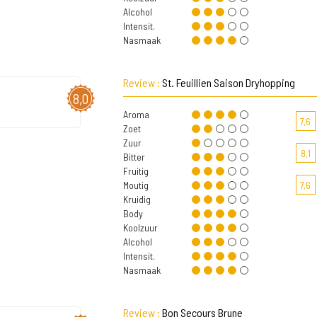
Alcohol
Intensit.
Nasmaak
Review :
St. Feuillien Saison Dryhopping
8,0
Aroma
7,6
Zoet
Zuur
8,1
Bitter
Fruitig
Moutig
7,6
Kruidig
Body
Koolzuur
Alcohol
Intensit.
Nasmaak
Review :
Bon Secours Brune