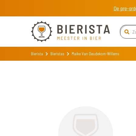
De pre-ord
Bierista
Bieristas
Maike Van Deudekom-Willems