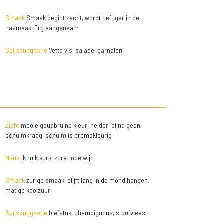
Smaak
Smaak begint zacht, wordt heftiger in de
nasmaak. Erg aangenaam
Spijssuggestie
Vette vis, salade, garnalen
Zicht
mooie goudbruine kleur, helder. bijna geen
schuimkraag, schuim is crèmekleurig
Neus
ik ruik kurk, zure rode wijn
Smaak
zurige smaak, blijft lang in de mond hangen.
matige koolzuur
Spijssuggestie
biefstuk, champignons, stoofvlees