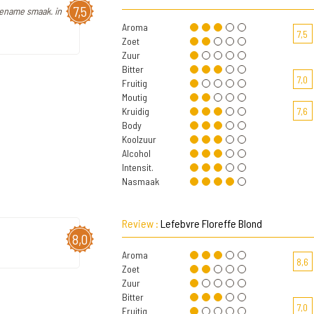
7,5
gename smaak. in
Aroma
7,5
Zoet
Zuur
Bitter
7,0
Fruitig
Moutig
Kruidig
7,6
Body
Koolzuur
Alcohol
Intensit.
Nasmaak
Review :
Lefebvre Floreffe Blond
8,0
Aroma
8,6
Zoet
Zuur
Bitter
7,0
Fruitig