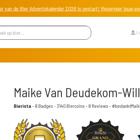
er van de Bier Adventskalender 2026 is gestart! Reserveer jouw 
Lo
Maike Van Deudekom-Wi
Bierista
-
8 Badges
-
3140 Biercoins
-
8 Reviews
- #bedanktMaik