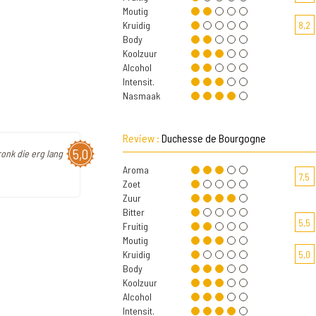
Moutig
Kruidig
8,2
Body
Koolzuur
Alcohol
Intensit.
Nasmaak
Review :
Duchesse de Bourgogne
5,0
ronk die erg lang
Aroma
7,5
Zoet
Zuur
Bitter
5,5
Fruitig
Moutig
Kruidig
5,0
Body
Koolzuur
Alcohol
Intensit.