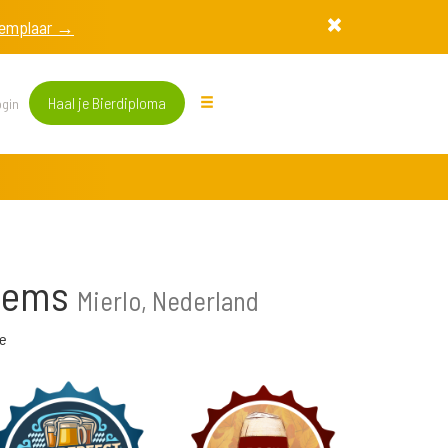
exemplaar →
Haal je Bierdiploma
gin
llems
Mierlo, Nederland
e