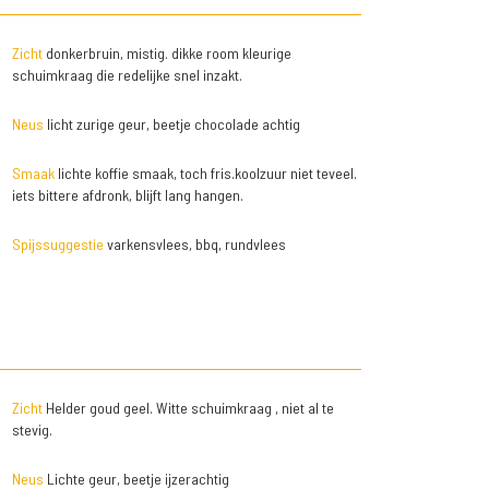
Zicht
donkerbruin, mistig. dikke room kleurige
schuimkraag die redelijke snel inzakt.
Neus
licht zurige geur, beetje chocolade achtig
Smaak
lichte koffie smaak, toch fris.koolzuur niet teveel.
iets bittere afdronk, blijft lang hangen.
Spijssuggestie
varkensvlees, bbq, rundvlees
Zicht
Helder goud geel. Witte schuimkraag , niet al te
stevig.
Neus
Lichte geur, beetje ijzerachtig