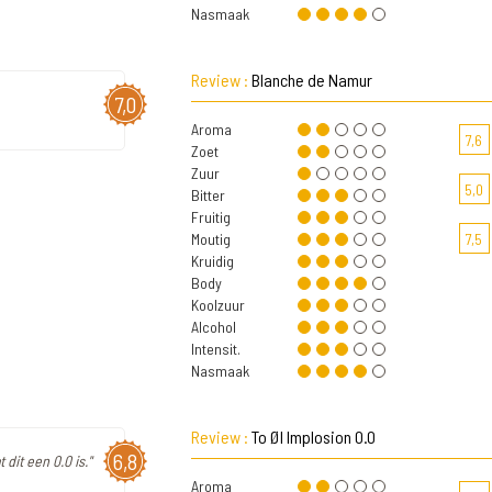
Nasmaak
Review :
Blanche de Namur
7,0
Aroma
7,6
Zoet
Zuur
5,0
Bitter
Fruitig
Moutig
7,5
Kruidig
Body
Koolzuur
Alcohol
Intensit.
Nasmaak
Review :
To Øl Implosion 0.0
6,8
 dit een 0.0 is."
Aroma