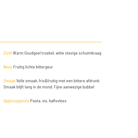
Zicht
Warm Goudgeel troebel, witte stevige schuimkraag
Neus
Fruitig lichte bittergeur
Smaak
Volle smaak, fris&fruitig met een bittere afdronk.
Smaak blijft lang in de mond. Fijne aanwezige bubbel
Spijssuggestie
Pasta, vis, kalfsvlees