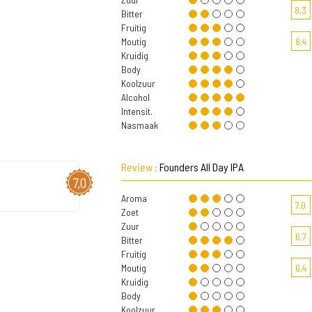
8,3
Bitter
Fruitig
Moutig
8,4
Kruidig
Body
Koolzuur
Alcohol
Intensit.
Nasmaak
Review :
Founders All Day IPA
7,0
Aroma
7,0
Zoet
Zuur
6,7
Bitter
Fruitig
Moutig
6,4
Kruidig
Body
Koolzuur