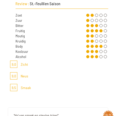
Review :
St.-Feuillien Saison
Zoet
Zuur
Bitter
Fruitig
Moutig
Kruidig
Body
Koolzuur
Alcohol
9,0
Zicht
9,0
Neus
9,5
Smaak
9,0
"Vol van smaak en stevige tripel"