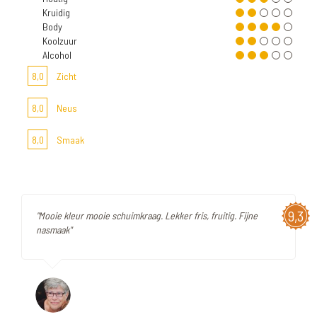
Kruidig
Body
Koolzuur
Alcohol
8,0
Zicht
8,0
Neus
8,0
Smaak
9,3
"Mooie kleur mooie schuimkraag. Lekker fris, fruitig. Fijne
nasmaak"