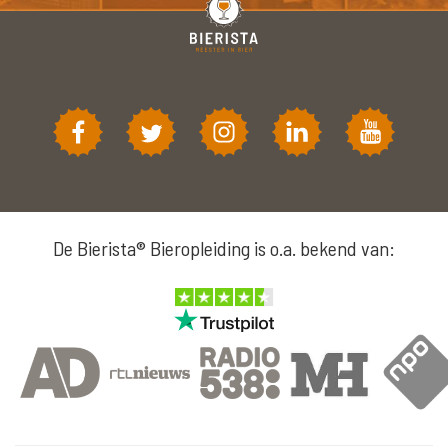
De Bierista® Bieropleiding is o.a. bekend van: