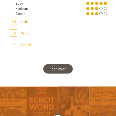
Body
Koolzuur
Alcohol
9,0
Zicht
9,0
Neus
9,2
Smaak
Toon meer