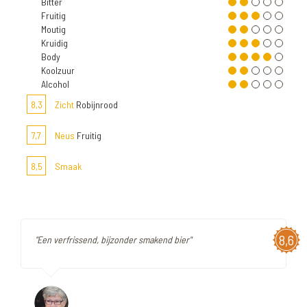
Bitter
Fruitig
Moutig
Kruidig
Body
Koolzuur
Alcohol
8,3
Zicht
Robijnrood
7,7
Neus
Fruitig
8,5
Smaak
8,6
"Een verfrissend, bijzonder smakend bier"