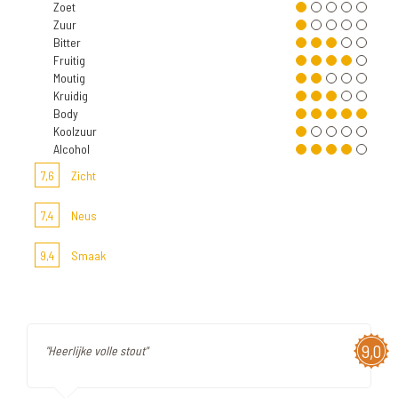
Zoet
Zuur
Bitter
Fruitig
Moutig
Kruidig
Body
Koolzuur
Alcohol
7,6
Zicht
7,4
Neus
9,4
Smaak
9,0
"Heerlijke volle stout"