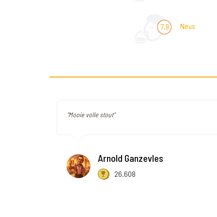
Neus
7,9
"Mooie volle stout"
Arnold Ganzevles
26.608