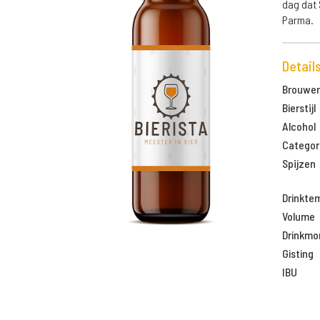
dag dat 
Parma.
Detail
Brouweri
Bierstijl
Alcohol
Categor
Spijzen
Drinkte
Volume
Drinkm
Gisting
IBU