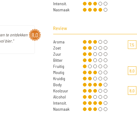
Intensit.
Nasmaak
Review
8,0
aken te ontdekken
ol bier."
Aroma
7,5
Zoet
Zuur
Bitter
Fruitig
8,0
Moutig
Kruidig
Body
Koolzuur
8,0
Alcohol
Intensit.
Nasmaak