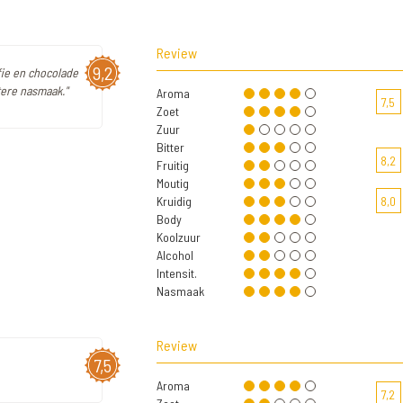
Review
9,2
fie en chocolade
ttere nasmaak."
Aroma
7,5
Zoet
Zuur
Bitter
8,2
Fruitig
Moutig
Kruidig
8,0
Body
Koolzuur
Alcohol
Intensit.
Nasmaak
Review
7,5
Aroma
7,2