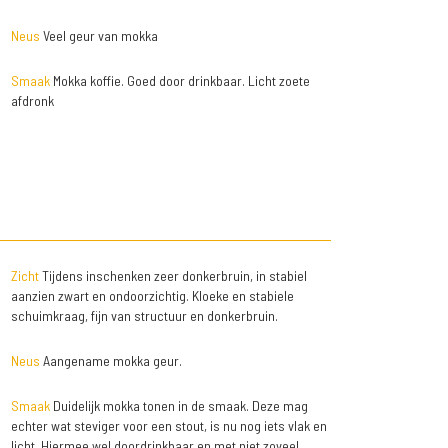
Neus
Veel geur van mokka
Smaak
Mokka koffie. Goed door drinkbaar. Licht zoete
afdronk
Zicht
Tijdens inschenken zeer donkerbruin, in stabiel
aanzien zwart en ondoorzichtig. Kloeke en stabiele
schuimkraag, fijn van structuur en donkerbruin.
Neus
Aangename mokka geur.
Smaak
Duidelijk mokka tonen in de smaak. Deze mag
echter wat steviger voor een stout, is nu nog iets vlak en
licht. Hiermee wel doordrinkbaar en met niet zoveel