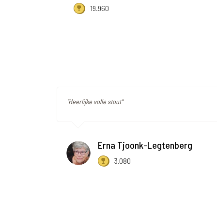
19.960
"Heerlijke volle stout"
Erna Tjoonk-Legtenberg
3.080