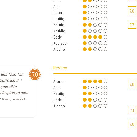
Zoet
Zuur
7,6
Bitter
Fruitig
Moutig
7,7
Kruidig
Body
Koolzuur
Alcohol
Review
7,0
e Gun Take The
api (Capo Dei
Aroma
7,0
 gebruikte
Zoet
 geïnspireerd door
Moutig
er mout, vandaar
Body
Alcohol
7,1
7,0