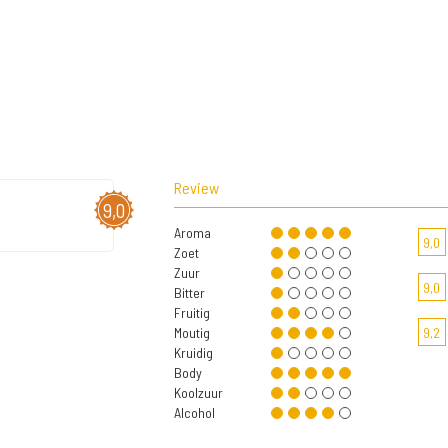
Review
9,0
Aroma
9,0
Zoet
Zuur
9,0
Bitter
Fruitig
Moutig
9,2
Kruidig
Body
Koolzuur
Alcohol