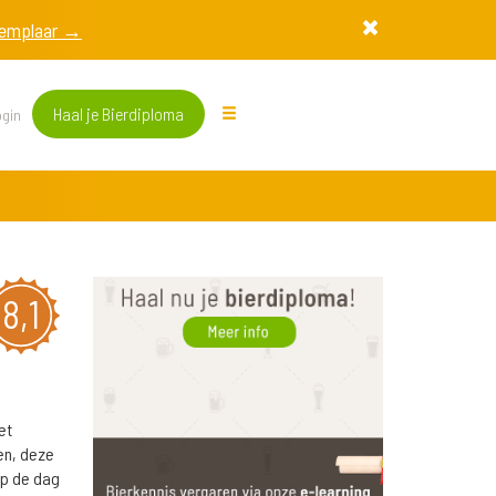
exemplaar →
Haal je Bierdiploma
gin
8,1
et
en, deze
op de dag