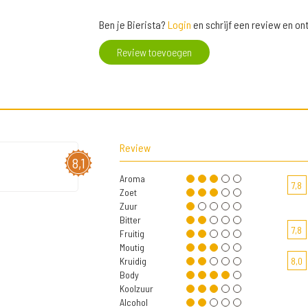
Ben je Bierista?
Login
en schrijf een review en o
Review toevoegen
Review
8,1
Aroma
7,8
Zoet
Zuur
Bitter
7,8
Fruitig
Moutig
Kruidig
8,0
Body
Koolzuur
Alcohol