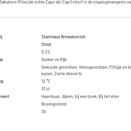
Salvatore Riina (de echte Capo dei Capi) stierf in de staatsgevangenis v
s
j
Stanislaus Brewskovitch
Stout
5.3%
ie
Donker en Rijk
Gekruide gerechten, Vleesgerechten, Pittige en 
kazen, Zoete desserts
mp.
12 °C
33 cl
oment
Haardvuur, Alleen, bij een boek, Bij het eten
Bovengistend
39