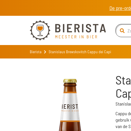
De pre-ord
Bierista
Stanislaus Brewskovitch Cappu dei Capi
Sta
Cap
Stanisla
Cappu de
gebruik 
van de S