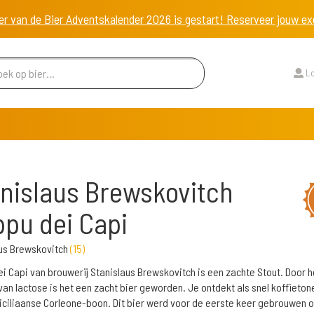
er van de Bier Adventskalender 2026 is gestart! Reserveer jouw 
Lo
nislaus Brewskovitch
pu dei Capi
us Brewskovitch
(
15
)
i Capi van brouwerij Stanislaus Brewskovitch is een zachte Stout. Door h
van lactose is het een zacht bier geworden. Je ontdekt als snel koffieton
iciliaanse Corleone-boon. Dit bier werd voor de eerste keer gebrouwen 