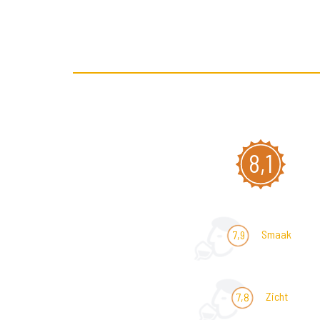
8,1
Smaak
7,9
Zicht
7,8