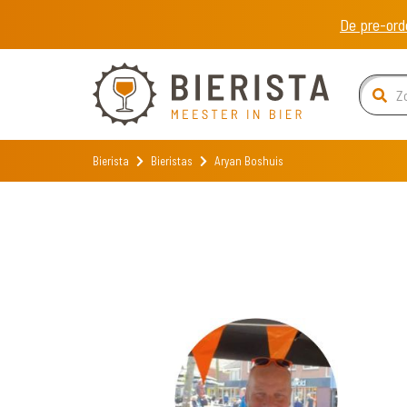
De pre-ord
Bierista
Bieristas
Aryan Boshuis