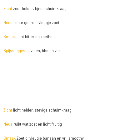
Zicht
zeer helder, fijne schuimkraag
Neus
lichte geuren, vleugje zoet
Smaak
licht bitter en zoetheid
Spijssuggestie
vlees, bbq en vis
Zicht
licht helder, stevige schuimkraag
Neus
ruikt wat zoet en licht fruitig
Smaak
Zoetig, vleugje banaan en vrij smoothy