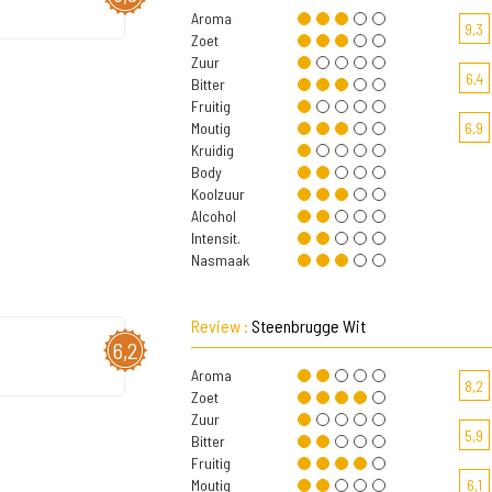
Aroma
9,3
Zoet
Zuur
6,4
Bitter
Fruitig
Moutig
6,9
Kruidig
Body
Koolzuur
Alcohol
Intensit.
Nasmaak
Review :
Steenbrugge Wit
6,2
Aroma
8,2
Zoet
Zuur
5,9
Bitter
Fruitig
Moutig
6,1