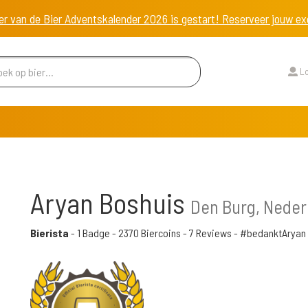
er van de Bier Adventskalender 2026 is gestart! Reserveer jouw 
Lo
Aryan Boshuis
Den Burg, Neder
Bierista
-
1 Badge
-
2370 Biercoins
-
7 Reviews
- #bedanktAryan