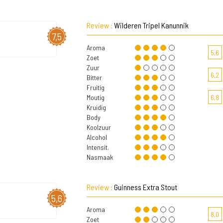
Review :
Wilderen Tripel Kanunnik
7,5
Aroma
5,6
Zoet
Zuur
6,2
Bitter
Fruitig
Moutig
6,8
Kruidig
Body
Koolzuur
Alcohol
Intensit.
Nasmaak
Review :
Guinness Extra Stout
5,6
Aroma
8,0
Zoet