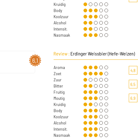
Kruidig
Body
Koolzuur
Alcohol
Intensit.
Nasmaak
Review :
Erdinger Weissbier (Hefe-Weizen)
6,1
Aroma
4,8
Zoet
Zuur
6,5
Bitter
Fruitig
Moutig
6,9
Kruidig
Body
Koolzuur
Alcohol
Intensit.
Nasmaak