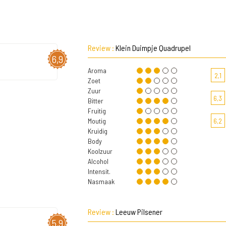
Review :
Klein Duimpje Quadrupel
6,9
Aroma
2,1
Zoet
Zuur
6,3
Bitter
Fruitig
Moutig
6,2
Kruidig
Body
Koolzuur
Alcohol
Intensit.
Nasmaak
Review :
Leeuw Pilsener
5,9