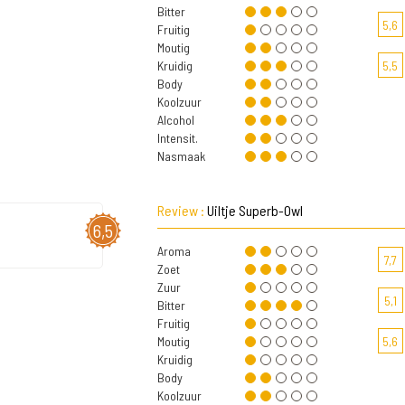
Bitter
5,6
Fruitig
Moutig
Kruidig
5,5
Body
Koolzuur
Alcohol
Intensit.
Nasmaak
Review :
Uiltje Superb-Owl
6,5
Aroma
7,7
Zoet
Zuur
5,1
Bitter
Fruitig
Moutig
5,6
Kruidig
Body
Koolzuur