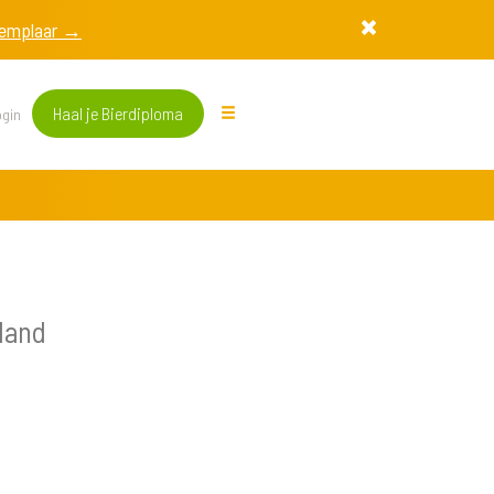
exemplaar →
Haal je Bierdiploma
gin
land