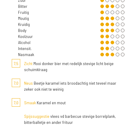
Zuur
Bitter
Fruitig
Moutig
Kruidig
Body
Koolzuur
Alcohol
Intensit.
Nasmaak
7,5
Zicht
Mooi donker bier met redelijk stevige licht beige
schuimklraag
7,0
Neus
Beetje karamel iets broodachtig niet teveel maar
zeker ook niet te weinig
7,0
Smaak
Karamel en mout
Spijssuggestie
vlees vd barbecue stevige borrelplank,
bitterballetje en ander frituur