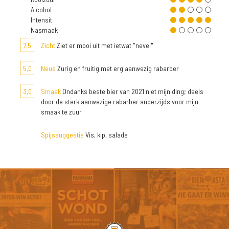
Alcohol
Intensit.
Nasmaak
7,5
Zicht
Ziet er mooi uit met ietwat "nevel"
5,0
Neus
Zurig en fruitig met erg aanwezig rabarber
3,0
Smaak
Ondanks beste bier van 2021 niet mijn ding; deels
door de sterk aanwezige rabarber anderzijds voor mijn
smaak te zuur
Spijssuggestie
Vis, kip, salade