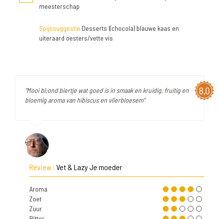
meesterschap
Spijssuggestie
Desserts |(chocola) blauwe kaas en
uiteraard oesters/vette vis
8,0
"Mooi bl;ond biertje wat goed is in smaak en kruidig, fruitig en
bloemig aroma van hibiscus en vlierbloesem"
Review :
Vet & Lazy Je moeder
Aroma
Zoet
Zuur
Bitter