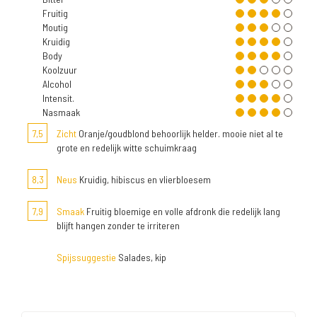
Fruitig
Moutig
Kruidig
Body
Koolzuur
Alcohol
Intensit.
Nasmaak
7,5
Zicht
Oranje/goudblond behoorlijk helder. mooie niet al te
grote en redelijk witte schuimkraag
8,3
Neus
Kruidig, hibiscus en vlierbloesem
7,9
Smaak
Fruitig bloemige en volle afdronk die redelijk lang
blijft hangen zonder te irriteren
Spijssuggestie
Salades, kip