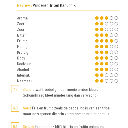
Review :
Wilderen Tripel Kanunnik
Aroma
Zoet
Zuur
Bitter
Fruitig
Moutig
Kruidig
Body
Koolzuur
Alcohol
Intensit.
Nasmaak
7,6
Zicht
Ietwat troebelig maar mooie amber kleur.
Schuimkraag bleef minder lang dan verwacht
6,9
Neus
Fris en fruitig zoals de bedoeling is van een tripel
maar de 4 granen die erin zitten komen er niet echt uit
6,1
Smaak
In de smaak blijft hij fris en fruitig enigszins