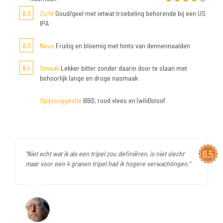
8,0
Zicht
Goud/geel met ietwat troebeling behorende bij een US
IPA
8,0
Neus
Fruitig en bloemig met hints van dennennaalden
8,4
Smaak
Lekker bitter zonder daarin door te slaan met
behoorlijk lange en droge nasmaak
Spijssuggestie
BBQ, rood vlees en (wild)stoof
6,5
"Niet echt wat ik als een tripel zou definiëren, is niet slecht
maar voor een 4 granen tripel had ik hogere verwachtingen."