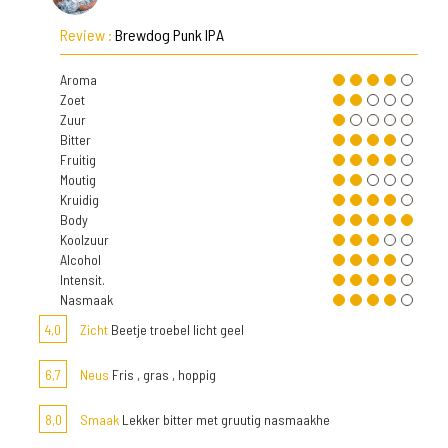
Review :
Brewdog Punk IPA
Aroma
Zoet
Zuur
Bitter
Fruitig
Moutig
Kruidig
Body
Koolzuur
Alcohol
Intensit.
Nasmaak
4,0
Zicht
Beetje troebel licht geel
6,7
Neus
Fris , gras , hoppig
8,0
Smaak
Lekker bitter met gruutig nasmaakhe