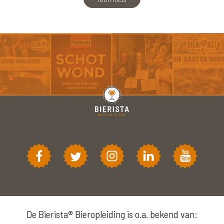
De Bierista® Bieropleiding is o.a. bekend van: