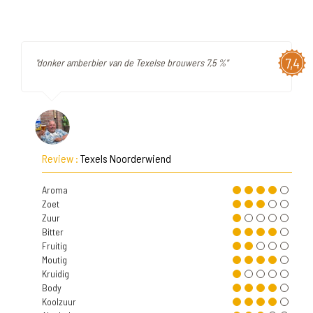
7,4
"donker amberbier van de Texelse brouwers 7,5 %"
Review :
Texels Noorderwiend
Aroma
Zoet
Zuur
Bitter
Fruitig
Moutig
Kruidig
Body
Koolzuur