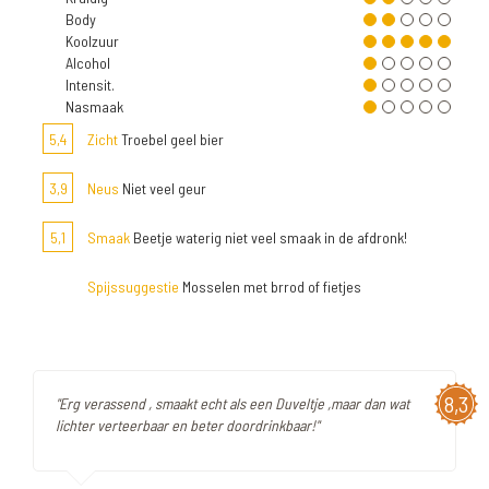
Body
Koolzuur
Alcohol
Intensit.
Nasmaak
5,4
Zicht
Troebel geel bier
3,9
Neus
Niet veel geur
5,1
Smaak
Beetje waterig niet veel smaak in de afdronk!
Spijssuggestie
Mosselen met brrod of fietjes
8,3
"Erg verassend , smaakt echt als een Duveltje ,maar dan wat
lichter verteerbaar en beter doordrinkbaar!"