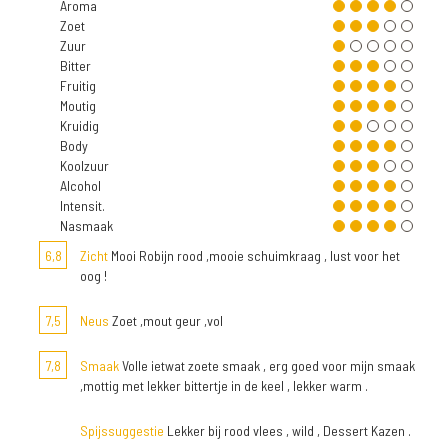
Aroma
Zoet
Zuur
Bitter
Fruitig
Moutig
Kruidig
Body
Koolzuur
Alcohol
Intensit.
Nasmaak
6,8
Zicht
Mooi Robijn rood ,mooie schuimkraag , lust voor het
oog !
7,5
Neus
Zoet ,mout geur ,vol
7,8
Smaak
Volle ietwat zoete smaak , erg goed voor mijn smaak
,mottig met lekker bittertje in de keel , lekker warm .
Spijssuggestie
Lekker bij rood vlees , wild , Dessert Kazen .