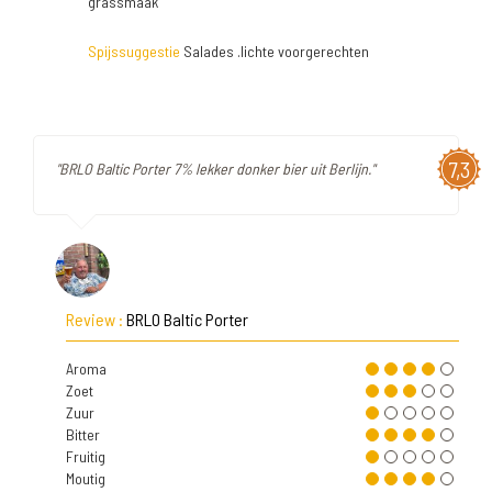
grassmaak
Spijssuggestie
Salades .lichte voorgerechten
7,3
"BRLO Baltic Porter 7% lekker donker bier uit Berlijn."
Review :
BRLO Baltic Porter
Aroma
Zoet
Zuur
Bitter
Fruitig
Moutig