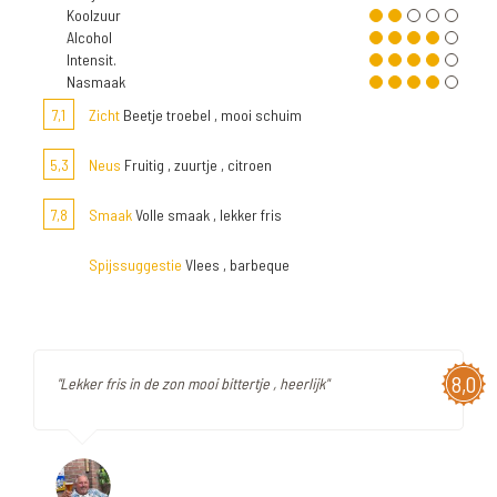
Koolzuur
Alcohol
Intensit.
Nasmaak
7,1
Zicht
Beetje troebel , mooi schuim
5,3
Neus
Fruitig , zuurtje , citroen
7,8
Smaak
Volle smaak , lekker fris
Spijssuggestie
Vlees , barbeque
8,0
"Lekker fris in de zon mooi bittertje , heerlijk"