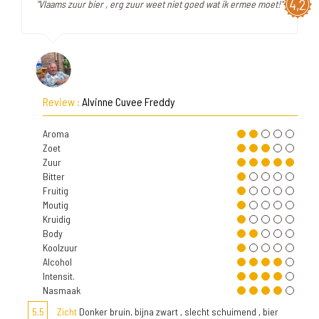
4,2
"Vlaams zuur bier , erg zuur weet niet goed wat ik ermee moet!"
Review :
Alvinne Cuvee Freddy
Aroma
Zoet
Zuur
Bitter
Fruitig
Moutig
Kruidig
Body
Koolzuur
Alcohol
Intensit.
Nasmaak
5,5
Zicht
Donker bruin, bijna zwart , slecht schuimend , bier