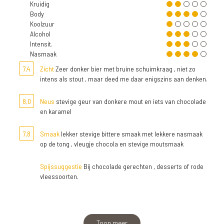
Kruidig
Body
Koolzuur
Alcohol
Intensit.
Nasmaak
7,4
Zicht
Zeer donker bier met bruine schuimkraag , niet zo
intens als stout , maar deed me daar enigszins aan denken.
8,0
Neus
stevige geur van donkere mout en iets van chocolade
en karamel
7,8
Smaak
lekker stevige bittere smaak met lekkere nasmaak
op de tong , vleugje chocola en stevige moutsmaak
Spijssuggestie
Bij chocolade gerechten , desserts of rode
vleessoorten.
Toon meer