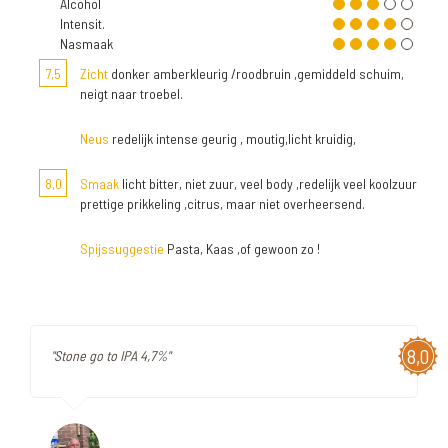
Alcohol
Intensit.
Nasmaak
7,5
Zicht
donker amberkleurig /roodbruin ,gemiddeld schuim,
neigt naar troebel.
Neus
redelijk intense geurig , moutig,licht kruidig,
8,0
Smaak
licht bitter, niet zuur, veel body ,redelijk veel koolzuur
prettige prikkeling ,citrus, maar niet overheersend.
Spijssuggestie
Pasta, Kaas ,of gewoon zo !
8,0
"Stone go to IPA 4,7%"