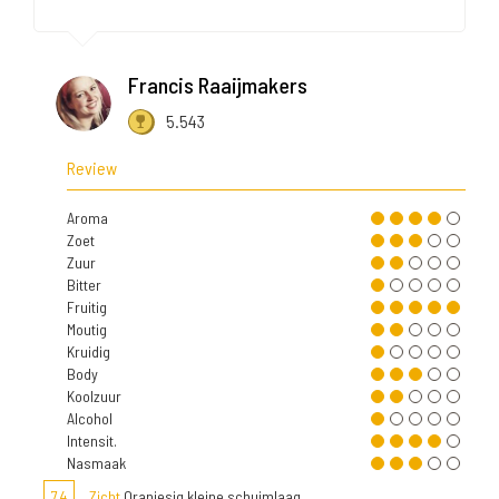
Francis Raaijmakers
5.543
Review
Aroma
Zoet
Zuur
Bitter
Fruitig
Moutig
Kruidig
Body
Koolzuur
Alcohol
Intensit.
Nasmaak
7,4
Zicht
Oranjesig kleine schuimlaag