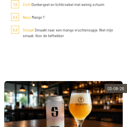
7,0
Zicht
Donkergeel en lichttroebel met weinig schuim
6,5
Neus
Mango !!
6,0
Smaak
Smaakt naar een mango vruchtensapje. Niet mijn
smaak. Voor de liefhebber
03-08-26