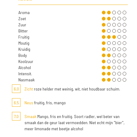
Aroma
Zoet
Zuur
Bitter
Fruitig
Moutig
Kruidig
Body
Koolzuur
Alcohol
Intensit.
Nasmaak
6,0
Zicht
roze helder met weinig, wit, niet houdbaar schuim.
6,5
Neus
fruitig, fris, mango
7,0
Smaak
Mango, fris en fruitig. Soort radler, wel beter van
smaak dan de geur laat vermoedden. Niet echt mijn "bier",
meer limonade met beetje alcohol