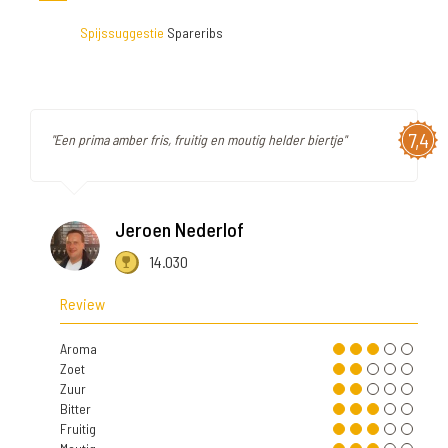
Spijssuggestie
Spareribs
7,4
"Een prima amber fris, fruitig en moutig helder biertje"
Jeroen Nederlof
14.030
Review
Aroma
Zoet
Zuur
Bitter
Fruitig