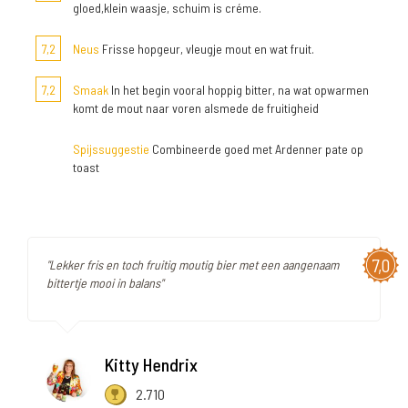
gloed,klein waasje, schuim is créme.
7,2
Neus
Frisse hopgeur, vleugje mout en wat fruit.
7,2
Smaak
In het begin vooral hoppig bitter, na wat opwarmen
komt de mout naar voren alsmede de fruitigheid
Spijssuggestie
Combineerde goed met Ardenner pate op
toast
7,0
"Lekker fris en toch fruitig moutig bier met een aangenaam
bittertje mooi in balans"
Kitty Hendrix
2.710