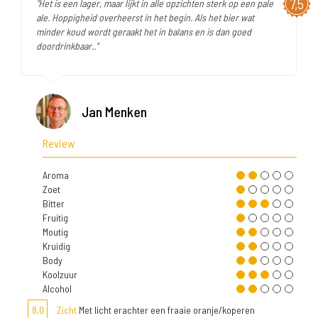
7,5
"Het is een lager, maar lijkt in alle opzichten sterk op een pale
ale. Hoppigheid overheerst in het begin. Als het bier wat
minder koud wordt geraakt het in balans en is dan goed
doordrinkbaar.."
Jan Menken
Review
Aroma
Zoet
Bitter
Fruitig
Moutig
Kruidig
Body
Koolzuur
Alcohol
8,0
Zicht
Met licht erachter een fraaie oranje/koperen