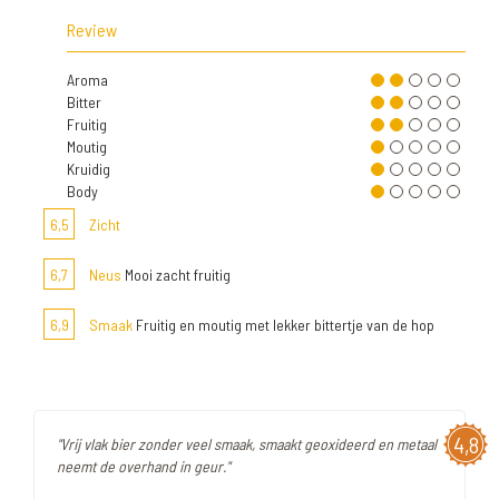
Review
Aroma
Bitter
Fruitig
Moutig
Kruidig
Body
6,5
Zicht
6,7
Neus
Mooi zacht fruitig
6,9
Smaak
Fruitig en moutig met lekker bittertje van de hop
4,8
"Vrij vlak bier zonder veel smaak, smaakt geoxideerd en metaal
neemt de overhand in geur."