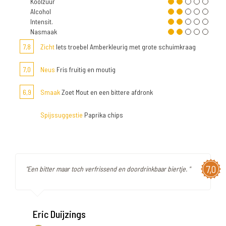
Koolzuur
Alcohol
Intensit.
Nasmaak
7,8
Zicht
Iets troebel Amberkleurig met grote schuimkraag
7,0
Neus
Fris fruitig en moutig
6,9
Smaak
Zoet Mout en een bittere afdronk
Spijssuggestie
Paprika chips
7,0
"Een bitter maar toch verfrissend en doordrinkbaar biertje. "
Eric Duijzings