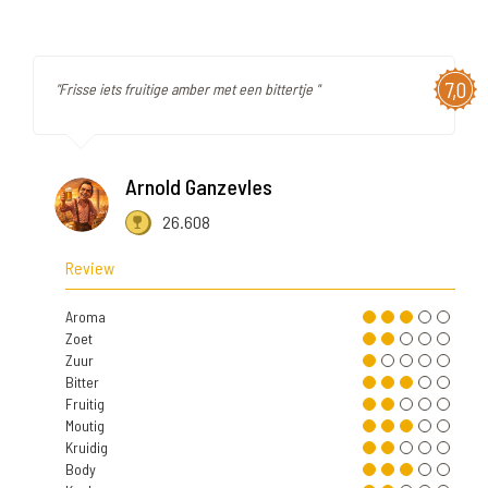
7,0
"Frisse iets fruitige amber met een bittertje "
Arnold Ganzevles
26.608
Review
Aroma
Zoet
Zuur
Bitter
Fruitig
Moutig
Kruidig
Body