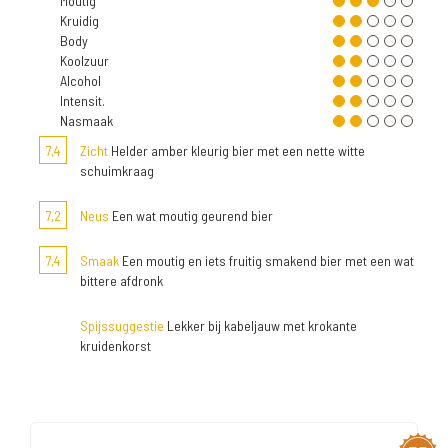
Moutig
Kruidig
Body
Koolzuur
Alcohol
Intensit.
Nasmaak
7,4
Zicht
Helder amber kleurig bier met een nette witte
schuimkraag
7,2
Neus
Een wat moutig geurend bier
7,4
Smaak
Een moutig en iets fruitig smakend bier met een wat
bittere afdronk
Spijssuggestie
Lekker bij kabeljauw met krokante
kruidenkorst