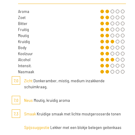
Aroma
Zoet
Bitter
Fruitig
Moutig
Kruidig
Body
Koolzuur
Alcohol
Intensit.
Nasmaak
7,0
Zicht
Donkeramber, mistig, medium inzakkende
schuimkraag,
7,0
Neus
Moutig, kruidig aroma
7,3
Smaak
Kruidige smaak met lichte moutgerooserde tonen
Spijssuggestie
Lekker met een blokje belegen geitenkaas