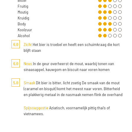
Bitter
Fruitig
Moutig
Kruidig
Body
Koolzuur
Alcohol
6,0
Zicht
Het bier is troebel en heeft een schuimkraag die kort
blijft staan
6,0
Neus
In de geur overheerst de mout, waarbij tonen van
sinaasappel, kauwgom en biscuit naar voren komen
5,0
Smaak
Dit bier is bitter, licht zoetig De smaak van de mout
(caramel en bisquit) komt het meest naar voren. Bitterheid
en plakkerig metaal in de nasmaak nemen flink de overhand
Spijssuggestie
Aziatisch, voornamelijk pittig thai’s of
vietnamees.