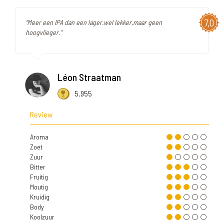
7,0
"Meer een IPA dan een lager.wel lekker,maar geen
hoogvlieger."
Léon Straatman
5.955
Review
Aroma
Zoet
Zuur
Bitter
Fruitig
Moutig
Kruidig
Body
Koolzuur