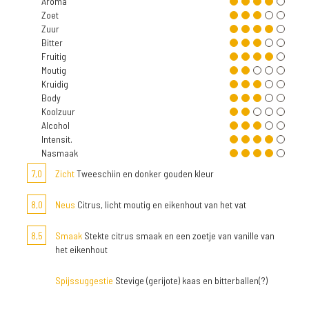
Aroma
Zoet
Zuur
Bitter
Fruitig
Moutig
Kruidig
Body
Koolzuur
Alcohol
Intensit.
Nasmaak
7,0
Zicht
Tweeschiin en donker gouden kleur
8,0
Neus
Citrus, licht moutig en eikenhout van het vat
8,5
Smaak
Stekte citrus smaak en een zoetje van vanille van
het eikenhout
Spijssuggestie
Stevige (gerijote) kaas en bitterballen(?)