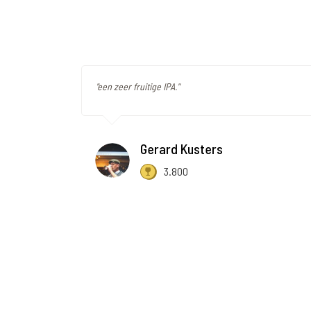
"een zeer fruitige IPA."
Gerard Kusters
3.800