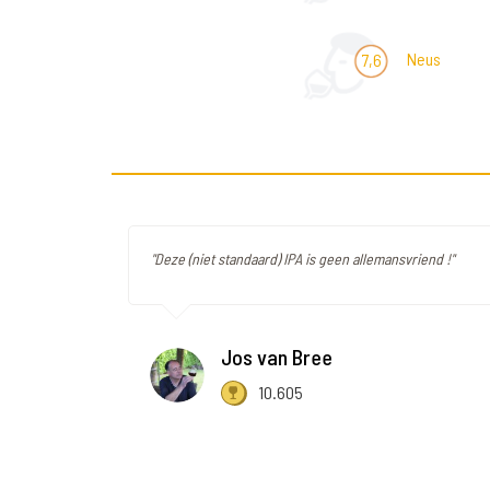
Neus
7,6
"Deze (niet standaard) IPA is geen allemansvriend !"
Jos van Bree
10.605