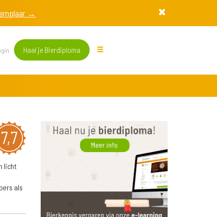
exemplaar →
Haal je Bierdiploma
gin
7,7
 licht
bers als