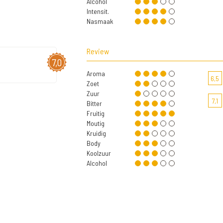
Alcohol
Intensit.
Nasmaak
Review
7,0
Aroma
6,5
Zoet
Zuur
7,1
Bitter
Fruitig
Moutig
Kruidig
Body
Koolzuur
Alcohol