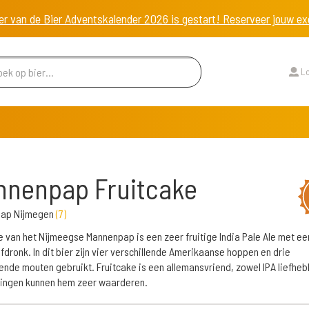
er van de Bier Adventskalender 2026 is gestart! Reserveer jouw 
Lo
nnenpap Fruitcake
ap Nijmegen
(
7
)
e van het Nijmeegse Mannenpap is een zeer fruitige India Pale Ale met een
afdronk. In dit bier zijn vier verschillende Amerikaanse hoppen en drie
lende mouten gebruikt. Fruitcake is een allemansvriend, zowel IPA liefheb
ingen kunnen hem zeer waarderen.