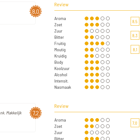
Review
8,0
Aroma
8,5
Zoet
Zuur
8,3
Bitter
Fruitig
Moutig
8,1
Kruidig
Body
Koolzuur
Alcohol
Intensit.
Nasmaak
Review
7,2
nk. Makkelijk
Aroma
7,0
Zoet
Zuur
Bitter