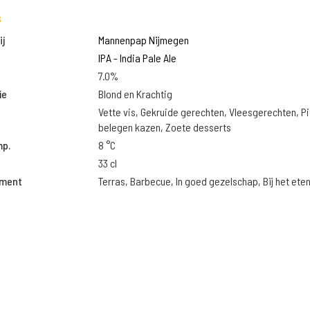
s
j
Mannenpap Nijmegen
IPA - India Pale Ale
7.0%
ie
Blond en Krachtig
Vette vis, Gekruide gerechten, Vleesgerechten, Pi
belegen kazen, Zoete desserts
mp.
8 °C
33 cl
oment
Terras, Barbecue, In goed gezelschap, Bij het ete