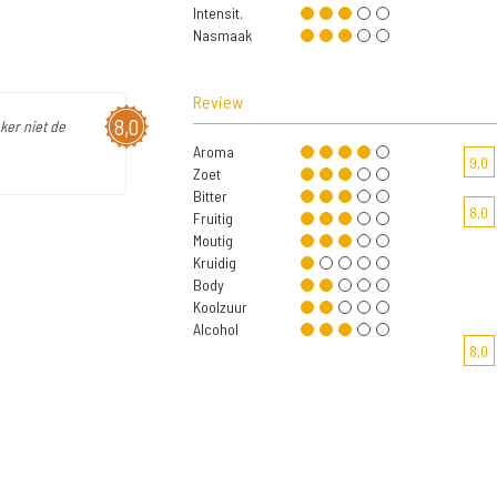
Intensit.
Nasmaak
Review
8,0
ker niet de
Aroma
9,0
Zoet
Bitter
8,0
Fruitig
Moutig
Kruidig
Body
Koolzuur
Alcohol
8,0