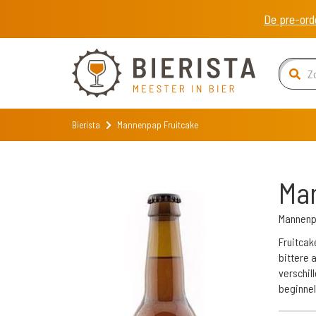
De pre-ord
Bierista
Mannenpap Fruitcake
Ma
Mannenp
Fruitcak
bittere 
verschil
beginnel