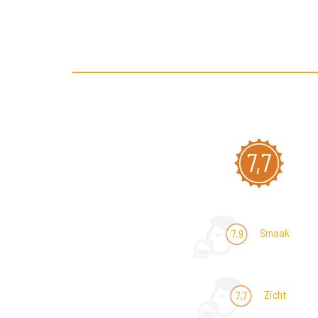
7,7
Smaak
7,9
Zicht
7,7