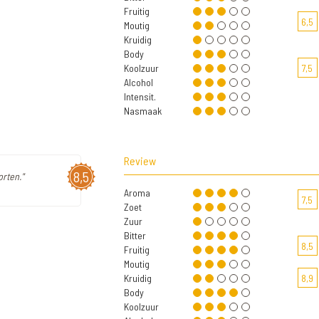
Fruitig
6,5
Moutig
Kruidig
Body
Koolzuur
7,5
Alcohol
Intensit.
Nasmaak
Review
8,5
orten."
Aroma
7,5
Zoet
Zuur
Bitter
8,5
Fruitig
Moutig
Kruidig
8,9
Body
Koolzuur