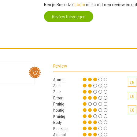
Ben je Bierista?
Login
en schrijf een review en o
Review toevoegen
Review
7,2
Aroma
7,5
Zoet
Zuur
7,0
Bitter
Fruitig
Moutig
7,0
Kruidig
Body
Koolzuur
Alcohol