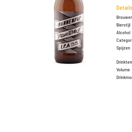
Detail
Brouweri
Bierstijl
Alcohol
Categor
Spijzen
Drinkte
Volume
Drinkm