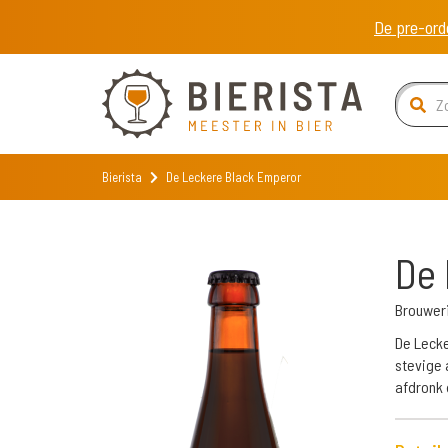
De pre-ord
Bierista
De Leckere Black Emperor
De 
Brouweri
De Lecke
stevige 
afdronk 