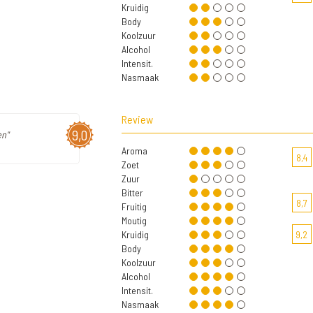
Kruidig
Body
Koolzuur
Alcohol
Intensit.
Nasmaak
Review
9,0
en"
Aroma
8,4
Zoet
Zuur
Bitter
8,7
Fruitig
Moutig
Kruidig
9,2
Body
Koolzuur
Alcohol
Intensit.
Nasmaak