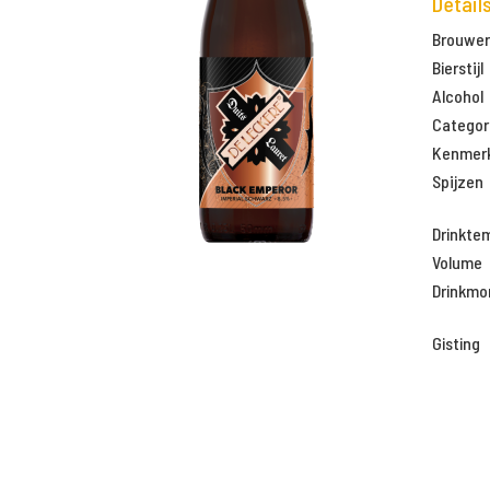
Detail
Brouweri
Bierstijl
Alcohol
Categor
Kenmer
Spijzen
Drinkte
Volume
Drinkm
Gisting