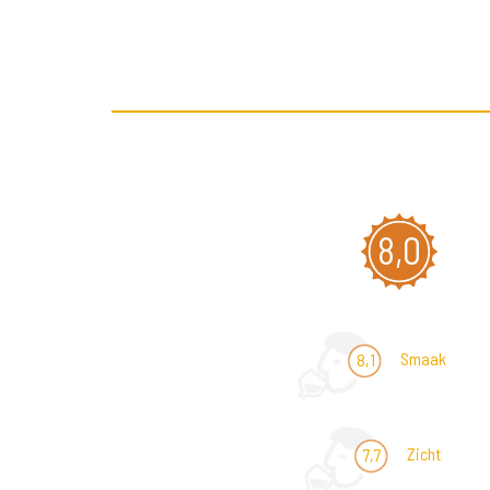
8,0
Smaak
8,1
Zicht
7,7