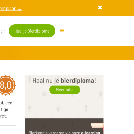
exemplaar →
Haal je Bierdiploma
gin
8,0
ut, een
itige
ret.