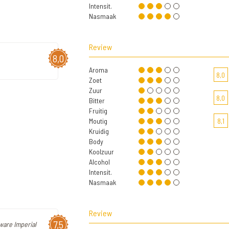
Intensit.
Nasmaak
Review
8,0
Aroma
8,0
Zoet
Zuur
8,0
Bitter
Fruitig
Moutig
8,1
Kruidig
Body
Koolzuur
Alcohol
Intensit.
Nasmaak
Review
7,5
ware Imperial