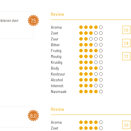
Review
7,5
zbieren ben
Aroma
7,0
Zoet
Zuur
7,8
Bitter
Fruitig
Moutig
7,7
Kruidig
Body
Koolzuur
Alcohol
Intensit.
Nasmaak
Review
8,0
Aroma
7,0
Zoet