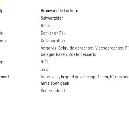
s
j
Brouwerij De Leckere
Schwarzbier
8.5%
ie
Donker en Rijk
ken
Collaboration
Vette vis, Gekruide gerechten, Vleesgerechten, Pi
belegen kazen, Zoete desserts
mp.
9 °C
33 cl
oment
Haardvuur, In goed gezelschap, Alleen, bij een bo
het slapen gaan
Ondergistend