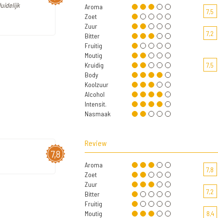
uidelijk
Aroma
7,5
Zoet
Zuur
7,2
Bitter
Fruitig
Moutig
Kruidig
7,5
Body
Koolzuur
Alcohol
Intensit.
Nasmaak
Review
7,8
Aroma
7,8
Zoet
Zuur
7,2
Bitter
Fruitig
Moutig
8,4