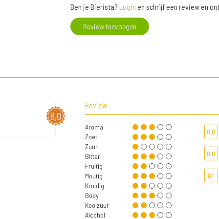
Ben je Bierista?
Login
en schrijf een review en o
Review toevoegen
Review
8,0
Aroma
8,0
Zoet
Zuur
8,0
Bitter
Fruitig
Moutig
8,1
Kruidig
Body
Koolzuur
Alcohol