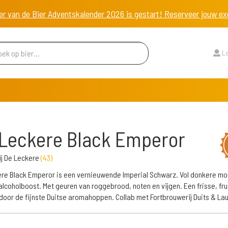
er van de Bier Adventskalender 2026 is gestart! Reserveer jouw 
Lo
Leckere Black Emperor
j De Leckere
(
43
)
re Black Emperor is een vernieuwende Imperial Schwarz. Vol donkere mo
alcoholboost. Met geuren van roggebrood, noten en vijgen. Een frisse, fru
door de fijnste Duitse aromahoppen. Collab met Fortbrouwerij Duits & Lau