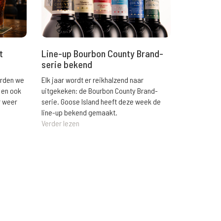
t
Line-up Bourbon County Brand-
serie bekend
orden we
Elk jaar wordt er reikhalzend naar
 en ook
uitgekeken: de Bourbon County Brand-
r weer
serie. Goose Island heeft deze week de
line-up bekend gemaakt.
Verder lezen