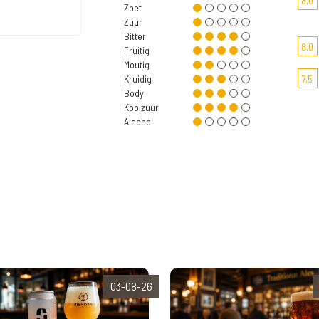
8,0
Zoet
Zuur
Bitter
8,0
Fruitig
Moutig
Kruidig
7,5
Body
Koolzuur
Alcohol
03-08-26