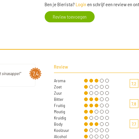
Ben je Bierista?
Login
en schrijf een review en o
Review toevoegen
Review
7,4
t sinasappel"
Aroma
7,2
Zoet
Zuur
Bitter
7,8
Fruitig
Moutig
Kruidig
Body
7,7
Koolzuur
Alcohol