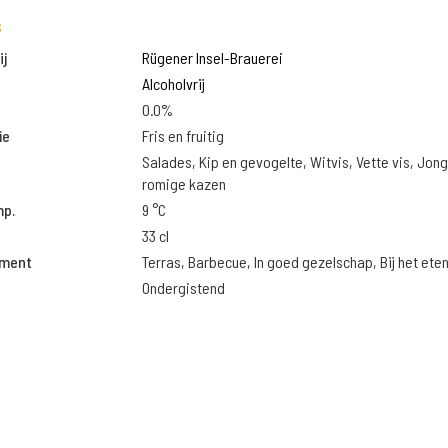
s
j
Rügener Insel-Brauerei
Alcoholvrij
0.0%
ie
Fris en fruitig
Salades, Kip en gevogelte, Witvis, Vette vis, Jon
romige kazen
mp.
9 °C
33 cl
oment
Terras, Barbecue, In goed gezelschap, Bij het ete
Ondergistend