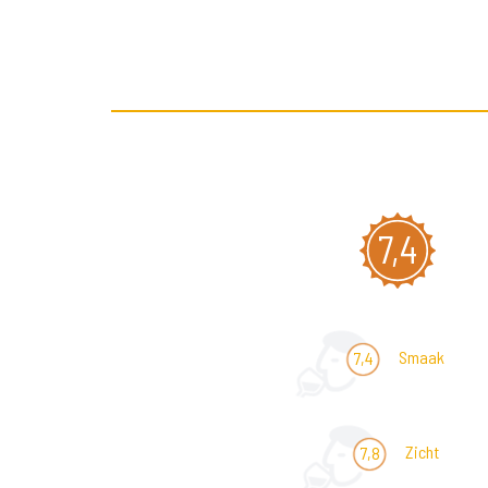
7,4
Smaak
7,4
Zicht
7,8