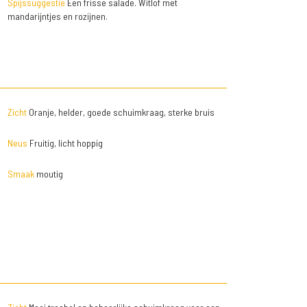
Spijssuggestie
Een frisse salade. Witlof met
mandarijntjes en rozijnen.
Zicht
Oranje, helder, goede schuimkraag, sterke bruis
Neus
Fruitig, licht hoppig
Smaak
moutig