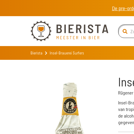
De pre-ord
Bierista
Insel-Brauerei Surfers
Ins
Rügener 
Insel-Br
van trop
de alcoh
gegeven