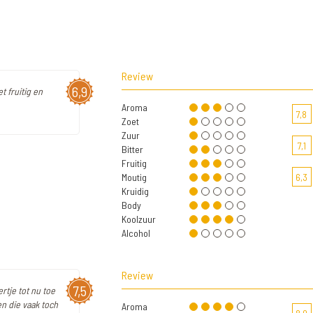
Review
6,9
t fruitig en
Aroma
7,8
Zoet
Zuur
7,1
Bitter
Fruitig
Moutig
6,3
Kruidig
Body
Koolzuur
Alcohol
Review
7,5
rtje tot nu toe
n die vaak toch
Aroma