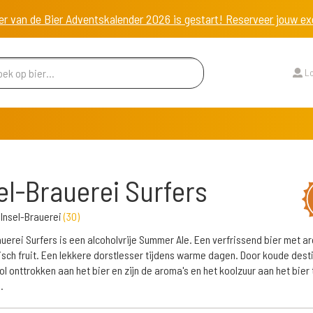
er van de Bier Adventskalender 2026 is gestart! Reserveer jouw 
Lo
el-Brauerei Surfers
Insel-Brauerei
(
30
)
auerei Surfers is een alcoholvrije Summer Ale. Een verfrissend bier met a
isch fruit. Een lekkere dorstlesser tijdens warme dagen. Door koude destil
ol onttrokken aan het bier en zijn de aroma's en het koolzuur aan het bier
.