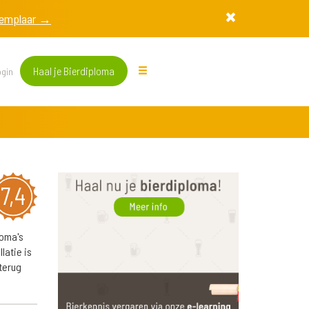
exemplaar →
Haal je Bierdiploma
gin
7,4
roma's
latie is
 terug