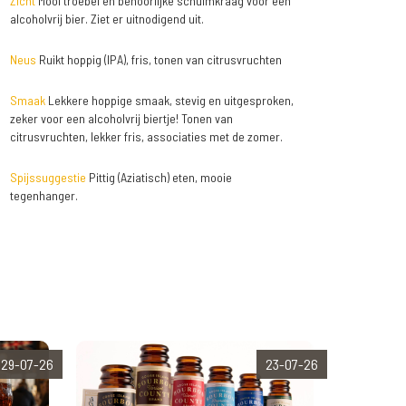
Zicht
Mooi troebel en behoorlijke schuimkraag voor een
alcoholvrij bier. Ziet er uitnodigend uit.
Neus
Ruikt hoppig (IPA), fris, tonen van citrusvruchten
Smaak
Lekkere hoppige smaak, stevig en uitgesproken,
zeker voor een alcoholvrij biertje! Tonen van
citrusvruchten, lekker fris, associaties met de zomer.
Spijssuggestie
Pittig (Aziatisch) eten, mooie
tegenhanger.
29-07-26
23-07-26