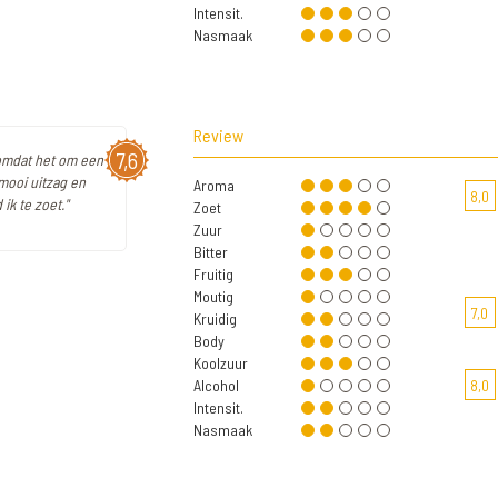
Intensit.
Nasmaak
Review
7,6
 omdat het om een
 mooi uitzag en
Aroma
8,0
k te zoet."
Zoet
Zuur
Bitter
Fruitig
Moutig
7,0
Kruidig
Body
Koolzuur
Alcohol
8,0
Intensit.
Nasmaak