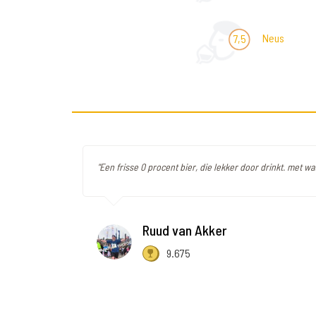
Neus
7,5
"Een frisse 0 procent bier, die lekker door drinkt. met wa
Ruud van Akker
9.675