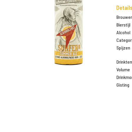
Detail
Brouweri
Bierstijl
Alcohol
Categor
Spijzen
Drinkte
Volume
Drinkm
Gisting