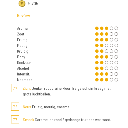
5.705
Review
Aroma
Zoet
Fruitig
Moutig
Kruidig
Body
Koolzuur
Alcohol
Intensit.
Nasmaak
7,7
Zicht
Donker roodbruine kleur. Beige schuimkraag met
grote luchtbellen.
7,6
Neus
Fruitig, moutig, caramel.
7,7
Smaak
Caramel en rood / gedroogd fruit ook wat toast.