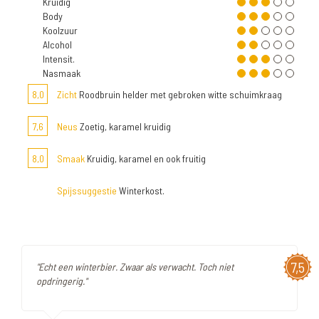
Kruidig
Body
Koolzuur
Alcohol
Intensit.
Nasmaak
8,0
Zicht
Roodbruin helder met gebroken witte schuimkraag
7,6
Neus
Zoetig, karamel kruidig
8,0
Smaak
Kruidig, karamel en ook fruitig
Spijssuggestie
Winterkost.
7,5
"Echt een winterbier. Zwaar als verwacht. Toch niet
opdringerig."