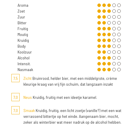
Aroma
Zoet
Zuur
Bitter
Fruitig
Moutig
Kruidig
Body
Koolzuur
Alcohol
Intensit.
Nasmaak
7,5
Zicht
Bruinrood, helder bier, met een middelgrote, crème
kleurige kraag van vrij fijn schuim, dat langzaam inzakt
7,0
Neus
Kruidig, fruitig met een ideetje karamel.
7,0
Smaak
Kruidig, fruitig, een licht zoetje (vanille?) met een wat
verrassend bittertje op het einde. Aangenaam bier, mocht,
zeker als winterbier wat meer nadruk op de alcohol hebben.