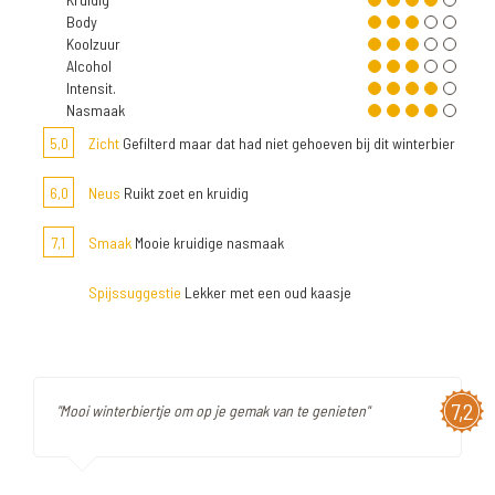
Body
Koolzuur
Alcohol
Intensit.
Nasmaak
5,0
Zicht
Gefilterd maar dat had niet gehoeven bij dit winterbier
6,0
Neus
Ruikt zoet en kruidig
7,1
Smaak
Mooie kruidige nasmaak
Spijssuggestie
Lekker met een oud kaasje
7,2
"Mooi winterbiertje om op je gemak van te genieten"