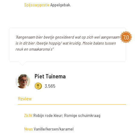
Spijssuggestie
Appelgebak.
7,0
"Aangenaam bier beetje geoxideerd wat op zich wel aangenaam
is in dit bier /beetje hoppig/ wat kruidig. Mooie balans tussen
reuk en smaakaroma`s"
Piet Tuinema
3.565
Review
Zicht
Robijn rode kleur; Romige schuimkraag
Neus
Vanille/kersen/karamel