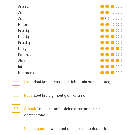
Aroma
Zoet
Zuur
Bitter
Fruitig
Moutig
Kruidig
Body
Koolzuur
Alcohol
Intensit.
Nasmaak
6,6
Zicht
Mooi Amber van kleur licht bruin schuimkraag
6,8
Neus
Zoet kruidig moutig en karamel
6,6
Smaak
Moutig karamel kleine drop smaakje op de
achtergrond
Spijssuggestie
Wildstoof salades zoete desserts