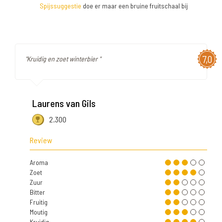
Spijssuggestie
doe er maar een bruine fruitschaal bij
7,0
"Kruidig en zoet winterbier "
Laurens van Gils
2.300
Review
Aroma
Zoet
Zuur
Bitter
Fruitig
Moutig
Kruidig