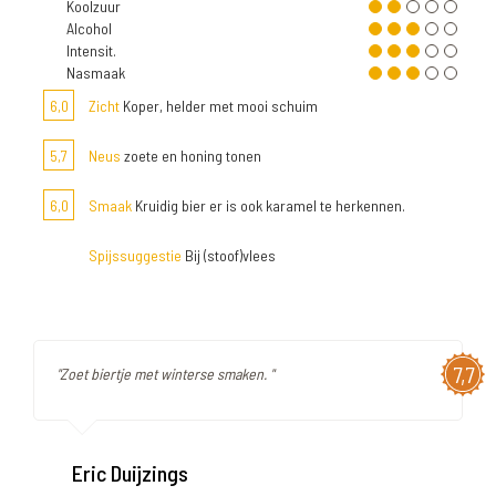
Koolzuur
Alcohol
Intensit.
Nasmaak
6,0
Zicht
Koper, helder met mooi schuim
5,7
Neus
zoete en honing tonen
6,0
Smaak
Kruidig bier er is ook karamel te herkennen.
Spijssuggestie
Bij (stoof)vlees
7,7
"Zoet biertje met winterse smaken. "
Eric Duijzings