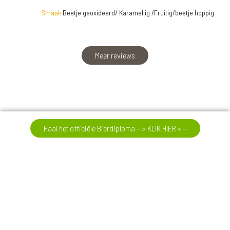
Smaak
Beetje geoxideerd/ Karamellig /Fruitig/beetje hoppig
Meer reviews
Haal het officiële Bierdiploma --> KLIK HIER <--
03-08-26