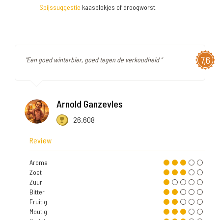
Spijssuggestie
kaasblokjes of droogworst.
7,6
"Een goed winterbier, goed tegen de verkoudheid "
Arnold Ganzevles
26.608
Review
Aroma
Zoet
Zuur
Bitter
Fruitig
Moutig