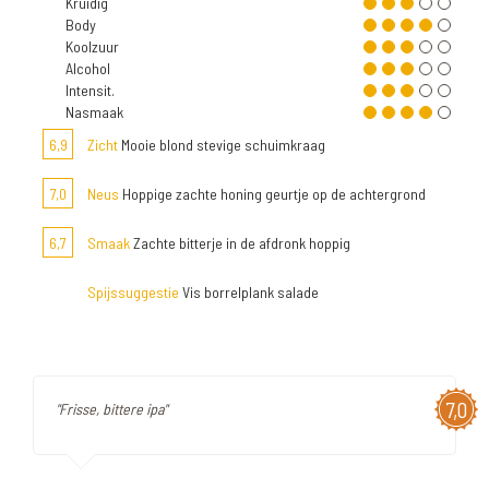
Kruidig
Body
Koolzuur
Alcohol
Intensit.
Nasmaak
6,9
Zicht
Mooie blond stevige schuimkraag
7,0
Neus
Hoppige zachte honing geurtje op de achtergrond
6,7
Smaak
Zachte bitterje in de afdronk hoppig
Spijssuggestie
Vis borrelplank salade
7,0
"Frisse, bittere ipa"