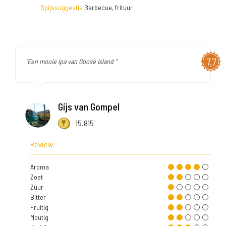
Spijssuggestie
Barbecue, frituur
7,7
"Een mooie ipa van Goose Island "
Gijs van Gompel
15.815
Review
Aroma
Zoet
Zuur
Bitter
Fruitig
Moutig