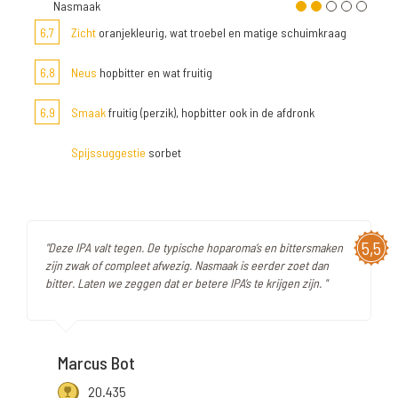
Nasmaak
6,7
Zicht
oranjekleurig, wat troebel en matige schuimkraag
6,8
Neus
hopbitter en wat fruitig
6,9
Smaak
fruitig (perzik), hopbitter ook in de afdronk
Spijssuggestie
sorbet
5,5
"Deze IPA valt tegen. De typische hoparoma’s en bittersmaken
zijn zwak of compleet afwezig. Nasmaak is eerder zoet dan
bitter. Laten we zeggen dat er betere IPA’s te krijgen zijn. "
Marcus Bot
20.435