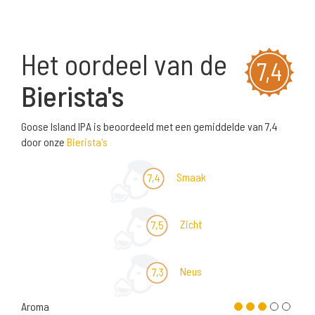
Het oordeel van de
7,4
Bierista's
Goose Island IPA is beoordeeld met een gemiddelde van 7,4
door onze
Bierista's
Smaak
7,4
Zicht
7,5
Neus
7,3
Aroma