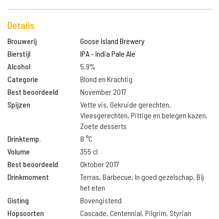
Details
Brouwerij
Goose Island Brewery
Bierstijl
IPA - India Pale Ale
Alcohol
5.9%
Categorie
Blond en Krachtig
Best beoordeeld
November 2017
Spijzen
Vette vis, Gekruide gerechten,
Vleesgerechten, Pittige en belegen kazen,
Zoete desserts
Drinktemp.
8 °C
Volume
355 cl
Best beoordeeld
Oktober 2017
Drinkmoment
Terras, Barbecue, In goed gezelschap, Bij
het eten
Gisting
Bovengistend
Hopsoorten
Cascade, Centennial, Pilgrim, Styrian