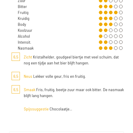
Zuur
Bitter
Fruitig
Kruidig
Body
Koolzuur
Alcohol
Intensit.
Nasmaak
6,5
Zicht
Kristalhelder, goudgeel biertje met veel schuim, dat
nog een tijdje aan het bier blijft hangen.
6,5
Neus
Lekker volle geur, fris en fruitig.
6,5
Smaak
Fris, fruitig, beetje zuur maar ook bitter. De nasmaak
blijft lang hangen.
Spijssuggestie
Chocolaatje...