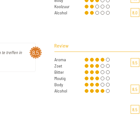
Body
Koolzuur
Alcohol
8,0
Review
8,5
 te treffen in
Aroma
9,5
Zoet
Bitter
Moutig
Body
8,5
Alcohol
8,5