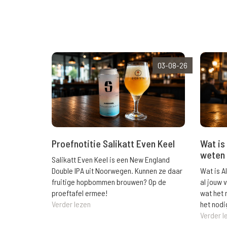
03-08-26
Wat is 
Proefnotitie Salikatt Even Keel
weten 
Salikatt Even Keel is een New England
Wat is A
Double IPA uit Noorwegen. Kunnen ze daar
al jouw 
fruitige hopbommen brouwen? Op de
wat het 
proeftafel ermee!
het nodi
Verder lezen
Verder l