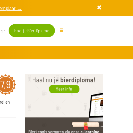
exemplaar →
Haal je Bierdiploma
gin
7,9
mel en