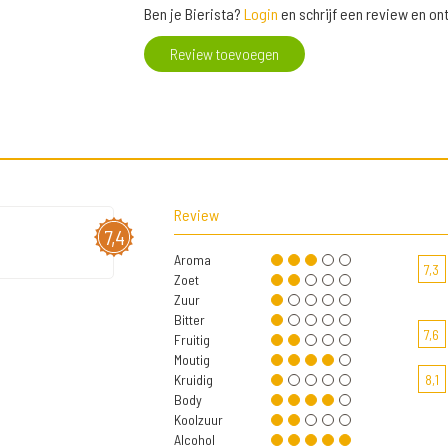
Ben je Bierista?
Login
en schrijf een review en o
Review toevoegen
Review
7,4
Aroma
7,3
Zoet
Zuur
Bitter
7,6
Fruitig
Moutig
Kruidig
8,1
Body
Koolzuur
Alcohol