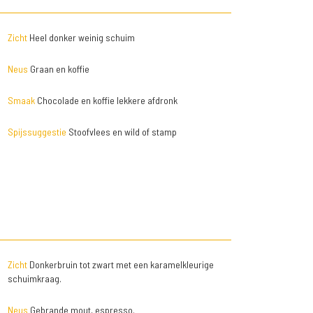
Zicht
Heel donker weinig schuim
Neus
Graan en koffie
Smaak
Chocolade en koffie lekkere afdronk
Spijssuggestie
Stoofvlees en wild of stamp
Zicht
Donkerbruin tot zwart met een karamelkleurige
schuimkraag.
Neus
Gebrande mout, espresso.