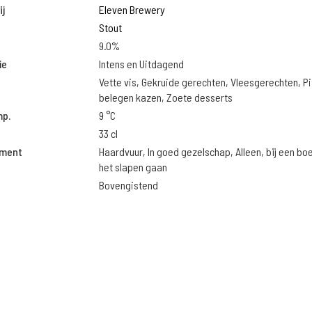
j
Eleven Brewery
Stout
9.0%
ie
Intens en Uitdagend
Vette vis, Gekruide gerechten, Vleesgerechten, Pi
belegen kazen, Zoete desserts
mp.
9 °C
33 cl
oment
Haardvuur, In goed gezelschap, Alleen, bij een bo
het slapen gaan
Bovengistend