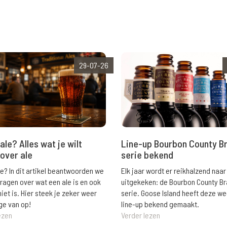
29-07-26
ale? Alles wat je wilt
Line-up Bourbon County B
over ale
serie bekend
le? In dit artikel beantwoorden we
Elk jaar wordt er reikhalzend naar
vragen over wat een ale is en ook
uitgekeken: de Bourbon County B
niet is. Hier steek je zeker weer
serie. Goose Island heeft deze w
ge van op!
line-up bekend gemaakt.
ezen
Verder lezen