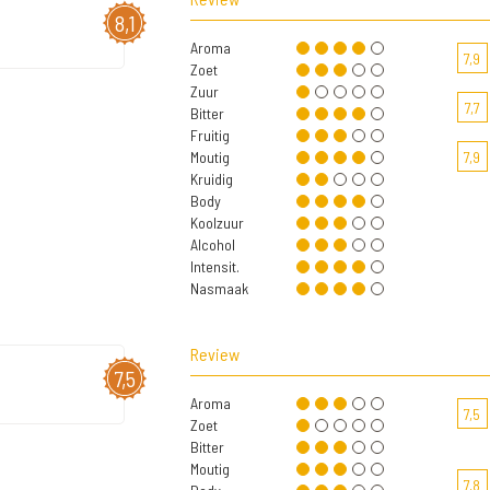
8,1
Aroma
7,9
Zoet
Zuur
7,7
Bitter
Fruitig
Moutig
7,9
Kruidig
Body
Koolzuur
Alcohol
Intensit.
Nasmaak
Review
7,5
Aroma
7,5
Zoet
Bitter
Moutig
7,8