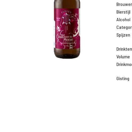
Brouweri
Bierstijl
Alcohol
Categor
Spijzen
Drinkte
Volume
Drinkm
Gisting