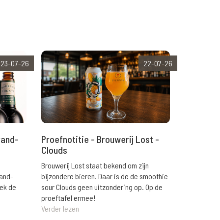
23-07-26
22-07-26
rand-
Proefnotitie - Brouwerij Lost -
Clouds
Brouwerij Lost staat bekend om zijn
rand-
bijzondere bieren. Daar is de de smoothie
eek de
sour Clouds geen uitzondering op. Op de
proeftafel ermee!
Verder lezen