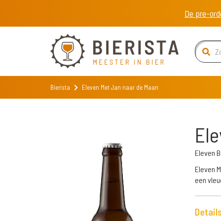
De pre-ord
Bierista
Eleven Met Jan naar de Maan
Ele
Eleven 
Eleven M
een vleu
Detail