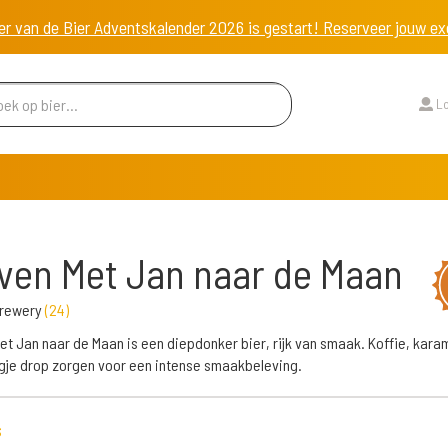
er van de Bier Adventskalender 2026 is gestart! Reserveer jouw 
Lo
ven Met Jan naar de Maan
Brewery
(
24
)
et Jan naar de Maan is een diepdonker bier, rijk van smaak. Koffie, kara
gje drop zorgen voor een intense smaakbeleving.
s