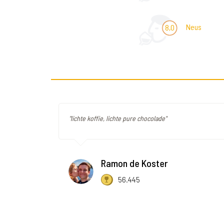
Neus
8,0
"lichte koffie, lichte pure chocolade"
Ramon de Koster
56.445