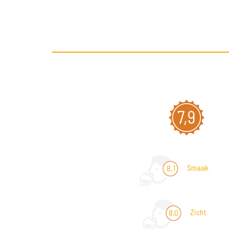
7,9
Smaak
8,1
Zicht
8,0