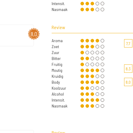
Intensit.
Nasmaak
Review
8,0
Aroma
7,7
Zoet
Zuur
Bitter
Fruitig
8,3
Moutig
Kruidig
Body
8,0
Koolzuur
Alcohol
Intensit.
Nasmaak
Review