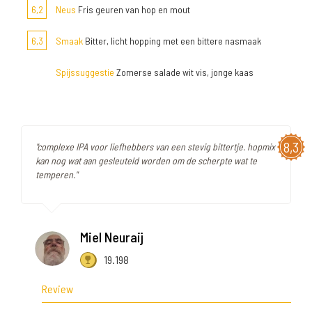
6,2
Neus
Fris geuren van hop en mout
6,3
Smaak
Bitter, licht hopping met een bittere nasmaak
Spijssuggestie
Zomerse salade wit vis, jonge kaas
8,3
"complexe IPA voor liefhebbers van een stevig bittertje. hopmix
kan nog wat aan gesleuteld worden om de scherpte wat te
temperen."
Miel Neuraij
19.198
Review