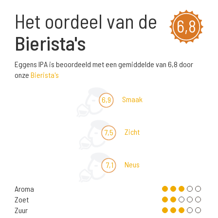
Het oordeel van de
6,8
Bierista's
Eggens IPA is beoordeeld met een gemiddelde van 6,8 door
onze
Bierista's
Smaak
6,9
Zicht
7,5
Neus
7,1
Aroma
Zoet
Zuur