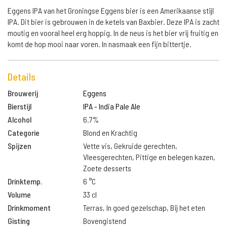
Eggens IPA van het Groningse Eggens bier is een Amerikaanse stijl
IPA. Dit bier is gebrouwen in de ketels van Baxbier. Deze IPA is zacht
moutig en vooral heel erg hoppig. In de neus is het bier vrij fruitig en
komt de hop mooi naar voren. In nasmaak een fijn bittertje.
Details
Brouwerij
Eggens
Bierstijl
IPA - India Pale Ale
Alcohol
6.7%
Categorie
Blond en Krachtig
Spijzen
Vette vis, Gekruide gerechten,
Vleesgerechten, Pittige en belegen kazen,
Zoete desserts
Drinktemp.
6 °C
Volume
33 cl
Drinkmoment
Terras, In goed gezelschap, Bij het eten
Gisting
Bovengistend