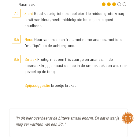
Nasmaak
7,0
Zicht
Goud kleurig, iets troebel bier. De middel grote kraag
is wit van kleur, heeft middelgrote bellen, en is goed
houdbaar.
6,5
Neus
Geur van tropisch fruit, met name ananas, met iets
"muffigs"' op de achtergrond.
6,5
Smaak
Fruitig, met een fris zuurtje en ananas. In de
nasmaak krijg je naast de hop in de smaak ook een wat raar
gevoel op de tong.
Spijssuggestie
broodje kroket
5,7
"In dit bier overheerst de bittere smaak enorm. En dat is wat je
mag verwachten van een IPA."