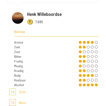
Henk Willeboordse
7.695
Review
Aroma
Zoet
Zuur
Bitter
Fruitig
Moutig
Kruidig
Body
Koolzuur
Alcohol
7,8
Zicht
7,9
Neus