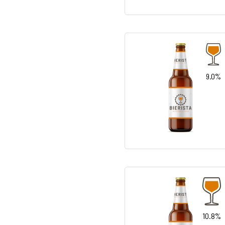
9.0%
10.8%