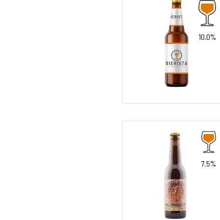
10.0%
7.5%