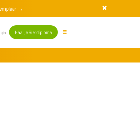
exemplaar →
Haal je Bierdiploma
gin