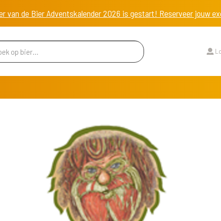
er van de Bier Adventskalender 2026 is gestart! Reserveer jouw 
Lo