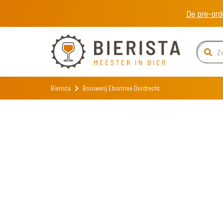
De pre-ord
Bierista
Brouwerij Ebontree Dordrecht