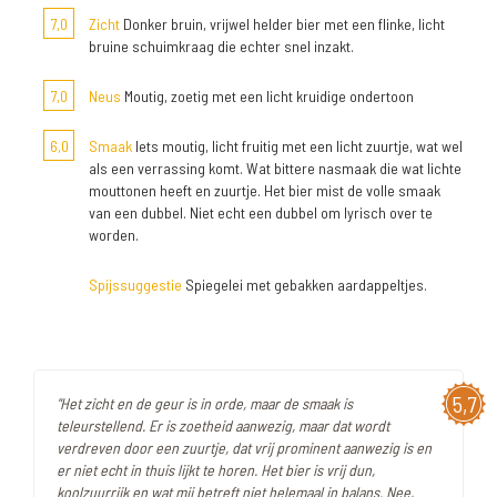
7,0
Zicht
Donker bruin, vrijwel helder bier met een flinke, licht
bruine schuimkraag die echter snel inzakt.
7,0
Neus
Moutig, zoetig met een licht kruidige ondertoon
6,0
Smaak
Iets moutig, licht fruitig met een licht zuurtje, wat wel
als een verrassing komt. Wat bittere nasmaak die wat lichte
mouttonen heeft en zuurtje. Het bier mist de volle smaak
van een dubbel. Niet echt een dubbel om lyrisch over te
worden.
Spijssuggestie
Spiegelei met gebakken aardappeltjes.
5,7
"Het zicht en de geur is in orde, maar de smaak is
teleurstellend. Er is zoetheid aanwezig, maar dat wordt
verdreven door een zuurtje, dat vrij prominent aanwezig is en
er niet echt in thuis lijkt te horen. Het bier is vrij dun,
koolzuurrijk en wat mij betreft niet helemaal in balans. Nee,