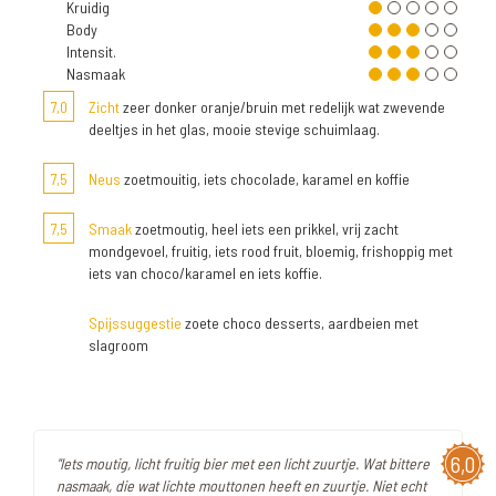
Kruidig
Body
Intensit.
Nasmaak
7,0
Zicht
zeer donker oranje/bruin met redelijk wat zwevende
deeltjes in het glas, mooie stevige schuimlaag.
7,5
Neus
zoetmouitig, iets chocolade, karamel en koffie
7,5
Smaak
zoetmoutig, heel iets een prikkel, vrij zacht
mondgevoel, fruitig, iets rood fruit, bloemig, frishoppig met
iets van choco/karamel en iets koffie.
Spijssuggestie
zoete choco desserts, aardbeien met
slagroom
6,0
"Iets moutig, licht fruitig bier met een licht zuurtje. Wat bittere
nasmaak, die wat lichte mouttonen heeft en zuurtje. Niet echt