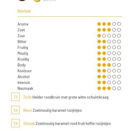
Review
Aroma
Zoet
Zuur
Bitter
Fruitig
Moutig
Kruidig
Body
Koolzuur
Alcohol
Intensit.
Nasmaak
7,1
Zicht
Helder roodbruin met grote witte schuimkraag
7,4
Neus
Zoetmoutig karamel rozijntjes
7,4
Smaak
Zoetmoutig karamel rood fruit koffie rozijntjes