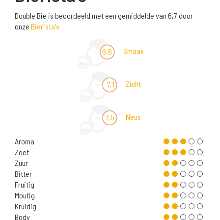
Double Bie is beoordeeld met een gemiddelde van 6,7 door
onze
Bierista's
Smaak
6,6
Zicht
7,1
Neus
7,5
Aroma
Zoet
Zuur
Bitter
Fruitig
Moutig
Kruidig
Body