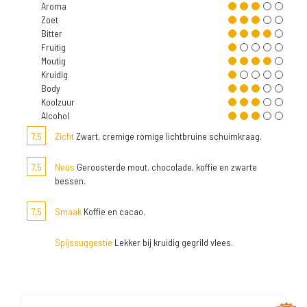
Aroma
Zoet
Bitter
Fruitig
Moutig
Kruidig
Body
Koolzuur
Alcohol
7,5
Zicht
Zwart, cremige romige lichtbruine schuimkraag.
7,5
Neus
Geroosterde mout. chocolade, koffie en zwarte
bessen.
7,5
Smaak
Koffie en cacao.
Spijssuggestie
Lekker bij kruidig gegrild vlees.