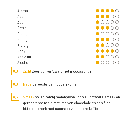
Aroma
Zoet
Zuur
Bitter
Fruitig
Moutig
Kruidig
Body
Koolzuur
Alcohol
8,0
Zicht
Zeer donker/zwart met moccaschuim
8,0
Neus
Geroosterde mout en koffie
8,5
Smaak
Vol en romig mondgevoel. Mooie lichtzoete smaak en
geroosterde mout met iets van chocolade en een fijne
bittere afdronk met nasmaak van bittere koffie