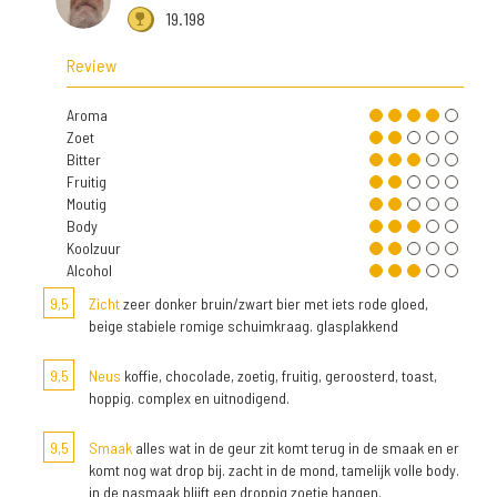
19.198
Review
Aroma
Zoet
Bitter
Fruitig
Moutig
Body
Koolzuur
Alcohol
9,5
Zicht
zeer donker bruin/zwart bier met iets rode gloed,
beige stabiele romige schuimkraag. glasplakkend
9,5
Neus
koffie, chocolade, zoetig, fruitig, geroosterd, toast,
hoppig. complex en uitnodigend.
9,5
Smaak
alles wat in de geur zit komt terug in de smaak en er
komt nog wat drop bij. zacht in de mond, tamelijk volle body.
in de nasmaak blijft een droppig zoetje hangen.