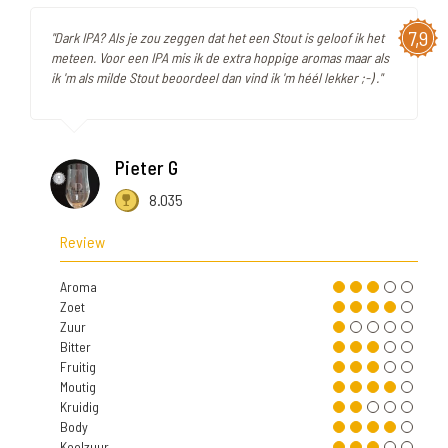
7,9
"Dark IPA? Als je zou zeggen dat het een Stout is geloof ik het
meteen. Voor een IPA mis ik de extra hoppige aromas maar als
ik 'm als milde Stout beoordeel dan vind ik 'm héél lekker ;-) ."
Pieter G
8.035
Review
Aroma
Zoet
Zuur
Bitter
Fruitig
Moutig
Kruidig
Body
Koolzuur