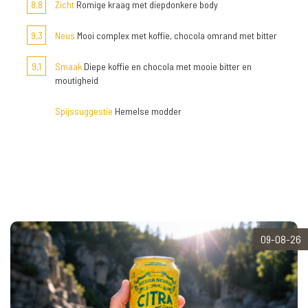
8,8
Zicht
Romige kraag met diepdonkere body
9,3
Neus
Mooi complex met koffie, chocola omrand met bitter
9,1
Smaak
Diepe koffie en chocola met mooie bitter en
moutigheid
Spijssuggestie
Hemelse modder
09-08-26