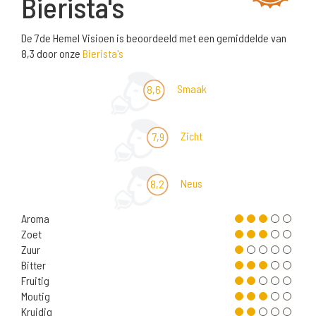
Bierista's
De 7de Hemel Visioen is beoordeeld met een gemiddelde van
8,3 door onze
Bierista's
Smaak
8,6
Zicht
7,9
Neus
8,2
Aroma
Zoet
Zuur
Bitter
Fruitig
Moutig
Kruidig