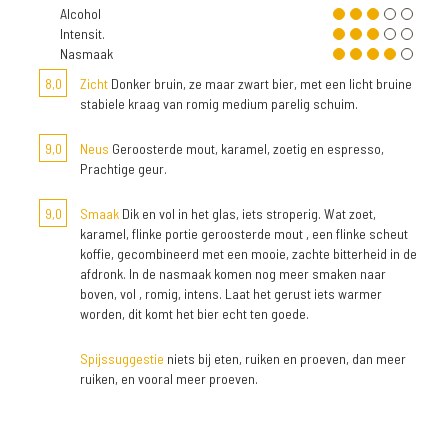
Alcohol
Intensit.
Nasmaak
8,0
Zicht
Donker bruin, ze maar zwart bier, met een licht bruine
stabiele kraag van romig medium parelig schuim.
9,0
Neus
Geroosterde mout, karamel, zoetig en espresso,
Prachtige geur.
9,0
Smaak
Dik en vol in het glas, iets stroperig. Wat zoet,
karamel, flinke portie geroosterde mout , een flinke scheut
koffie, gecombineerd met een mooie, zachte bitterheid in de
afdronk. In de nasmaak komen nog meer smaken naar
boven, vol , romig, intens. Laat het gerust iets warmer
worden, dit komt het bier echt ten goede.
Spijssuggestie
niets bij eten, ruiken en proeven, dan meer
ruiken, en vooral meer proeven.