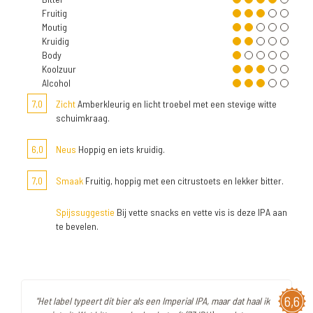
Fruitig
Moutig
Kruidig
Body
Koolzuur
Alcohol
7,0
Zicht
Amberkleurig en licht troebel met een stevige witte
schuimkraag.
6,0
Neus
Hoppig en iets kruidig.
7,0
Smaak
Fruitig, hoppig met een citrustoets en lekker bitter.
Spijssuggestie
Bij vette snacks en vette vis is deze IPA aan
te bevelen.
6,6
"Het label typeert dit bier als een Imperial IPA, maar dat haal ik