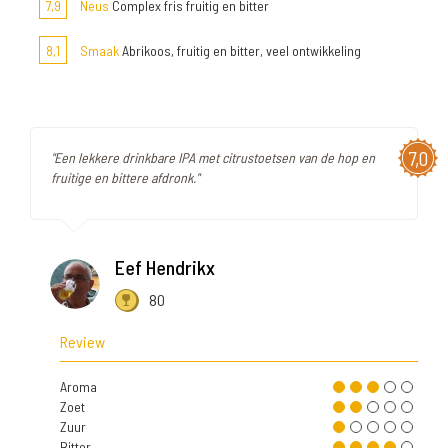
7,9
Neus
Complex fris fruitig en bitter
8,1
Smaak
Abrikoos, fruitig en bitter, veel ontwikkeling
7,0
"Een lekkere drinkbare IPA met citrustoetsen van de hop en
fruitige en bittere afdronk."
Eef Hendrikx
80
Review
Aroma
Zoet
Zuur
Bitter