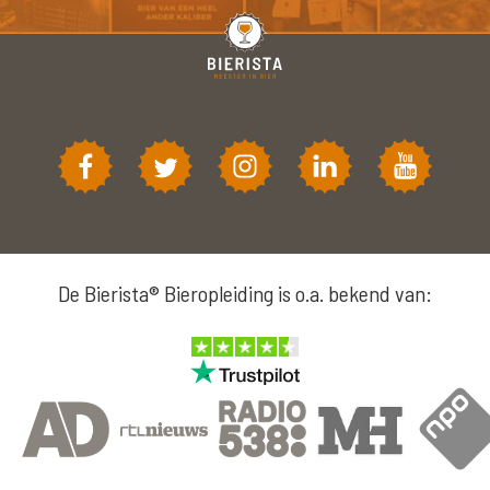
De Bierista® Bieropleiding is o.a. bekend van: