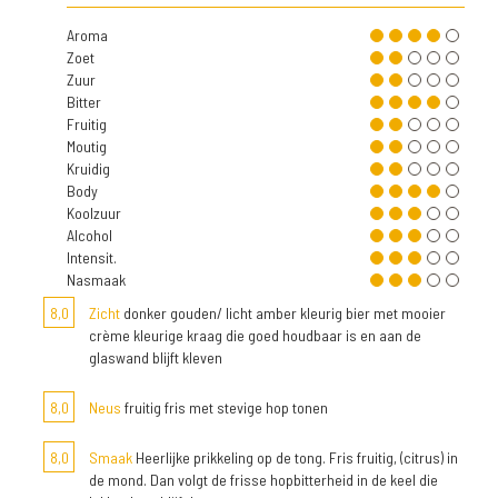
Aroma
Zoet
Zuur
Bitter
Fruitig
Moutig
Kruidig
Body
Koolzuur
Alcohol
Intensit.
Nasmaak
8,0
Zicht
donker gouden/ licht amber kleurig bier met mooier
crème kleurige kraag die goed houdbaar is en aan de
glaswand blijft kleven
8,0
Neus
fruitig fris met stevige hop tonen
8,0
Smaak
Heerlijke prikkeling op de tong. Fris fruitig, (citrus) in
de mond. Dan volgt de frisse hopbitterheid in de keel die