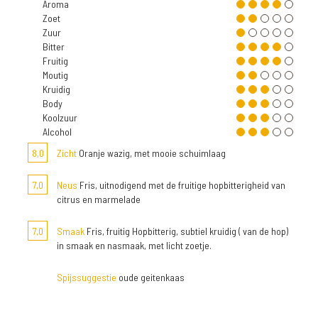
Aroma
Zoet
Zuur
Bitter
Fruitig
Moutig
Kruidig
Body
Koolzuur
Alcohol
8,0
Zicht
Oranje wazig, met mooie schuimlaag
7,0
Neus
Fris, uitnodigend met de fruitige hopbitterigheid van
citrus en marmelade
7,0
Smaak
Fris, fruitig Hopbitterig, subtiel kruidig ( van de hop)
in smaak en nasmaak, met licht zoetje.
Spijssuggestie
oude geitenkaas