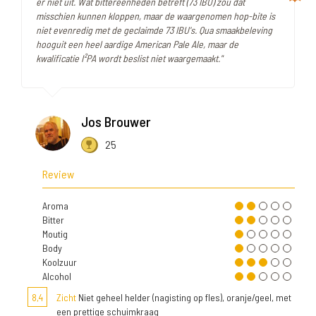
er niet uit. Wat bittereenheden betreft (73 IBU) zou dat
misschien kunnen kloppen, maar de waargenomen hop-bite is
niet evenredig met de geclaimde 73 IBU's. Qua smaakbeleving
hooguit een heel aardige American Pale Ale, maar de
kwalificatie I²PA wordt beslist niet waargemaakt."
Jos Brouwer
25
Review
Aroma
Bitter
Moutig
Body
Koolzuur
Alcohol
8,4
Zicht
Niet geheel helder (nagisting op fles), oranje/geel, met
een prettige schuimkraag