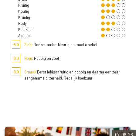
Fruitig
Moutig
Kruidig
Body
Koolzuur
Alcohol
8,0
Zicht
Donker amberkleurig en mooi troebel
8,0
Neus
Hoppig en zoet
8,0
Smaak
Eerst lekker fruitig en hoppig en daarna een zeer
aangename bitterheid. Redelijk koolzuur.
07-08-26