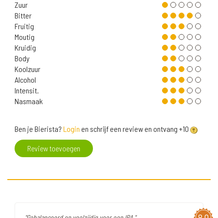
Zuur
Bitter
Fruitig
Moutig
Kruidig
Body
Koolzuur
Alcohol
Intensit.
Nasmaak
Ben je Bierista?
Login
en schrijf een review en ontvang +10
Review toevoegen
8,0
"Gebalanceerd en veelzijdig voor een IPA."