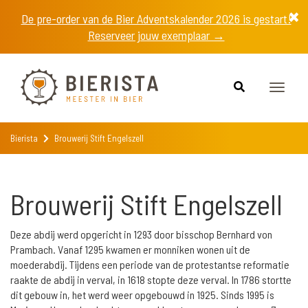
De pre-order van de Bier Adventskalender 2026 is gestart!
Reserveer jouw exemplaar →
Toggle
naviga
Bierista
Brouwerij Stift Engelszell
Brouwerij Stift Engelszell
Deze abdij werd opgericht in 1293 door bisschop Bernhard von
Prambach. Vanaf 1295 kwamen er monniken wonen uit de
moederabdij. Tijdens een periode van de protestantse reformatie
raakte de abdij in verval, in 1618 stopte deze verval. In 1786 stortte
dit gebouw in, het werd weer opgebouwd in 1925. Sinds 1995 is