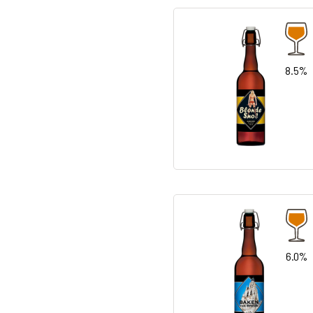
8.5%
6.0%