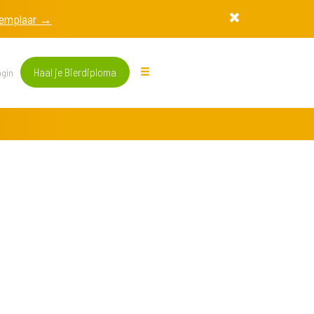
exemplaar →
Haal je Bierdiploma
gin