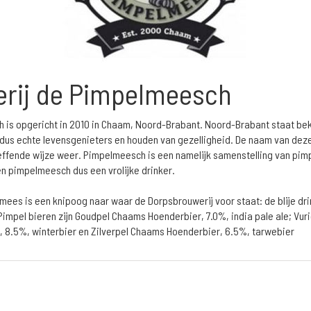
rij de Pimpelmeesch
is opgericht in 2010 in Chaam, Noord-Brabant. Noord-Brabant staat beke
 dus echte levensgenieters en houden van gezelligheid. De naam van de
reffende wijze weer. Pimpelmeesch is een namelijk samenstelling van pim
een pimpelmeesch dus een vrolijke drinker.
mees is een knipoog naar waar de Dorpsbrouwerij voor staat: de blije d
Pimpel bieren zijn Goudpel Chaams Hoenderbier, 7.0%, india pale ale; Vu
r, 8.5%, winterbier en Zilverpel Chaams Hoenderbier, 6.5%, tarwebier