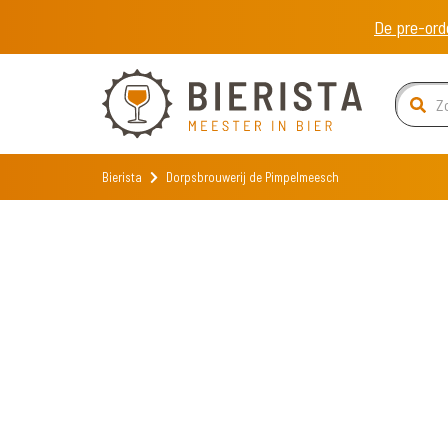
De pre-ord
Bierista
Dorpsbrouwerij de Pimpelmeesch