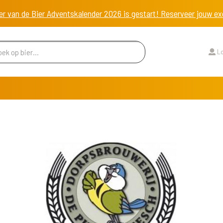
er van de Bier Adventskalender 2026 is gestart! Reserveer jouw 
Lo