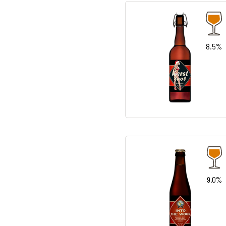
8.5%
9.0%