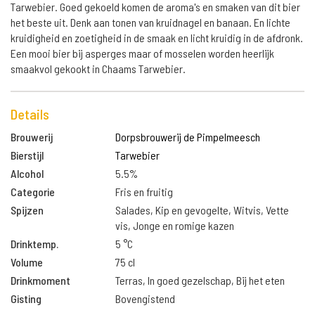
Tarwebier. Goed gekoeld komen de aroma's en smaken van dit bier
het beste uit. Denk aan tonen van kruidnagel en banaan. En lichte
kruidigheid en zoetigheid in de smaak en licht kruidig in de afdronk.
Een mooi bier bij asperges maar of mosselen worden heerlijk
smaakvol gekookt in Chaams Tarwebier.
Details
Brouwerij
Dorpsbrouwerij de Pimpelmeesch
Bierstijl
Tarwebier
Alcohol
5.5%
Categorie
Fris en fruitig
Spijzen
Salades, Kip en gevogelte, Witvis, Vette
vis, Jonge en romige kazen
Drinktemp.
5 °C
Volume
75 cl
Drinkmoment
Terras, In goed gezelschap, Bij het eten
Gisting
Bovengistend