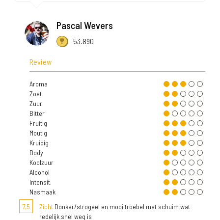
Pascal Wevers
53.890
Review
Aroma
Zoet
Zuur
Bitter
Fruitig
Moutig
Kruidig
Body
Koolzuur
Alcohol
Intensit.
Nasmaak
7,5
Zicht
Donker/strogeel en mooi troebel met schuim wat
redelijk snel weg is