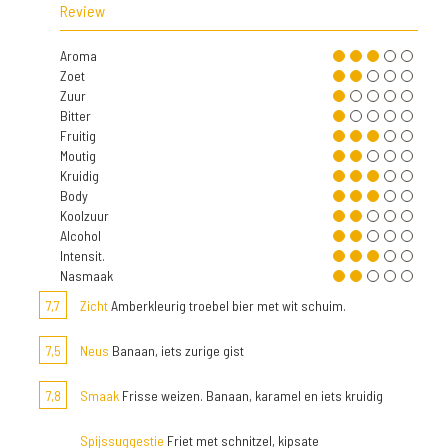
Review
Aroma
Zoet
Zuur
Bitter
Fruitig
Moutig
Kruidig
Body
Koolzuur
Alcohol
Intensit.
Nasmaak
7,7
Zicht
Amberkleurig troebel bier met wit schuim.
7,5
Neus
Banaan, iets zurige gist
7,8
Smaak
Frisse weizen. Banaan, karamel en iets kruidig
Spijssuggestie
Friet met schnitzel, kipsate