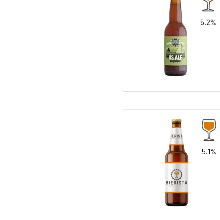
5.2%
5.1%