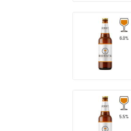
6.0%
5.5%