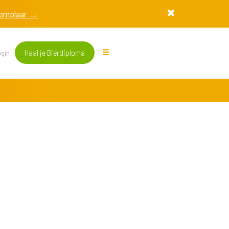
exemplaar →
Haal je Bierdiploma
gin