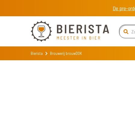
De pre-ord
Bierista
Brouwerij brouwDOK