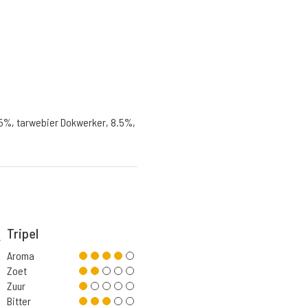
.5%, tarwebier Dokwerker, 8.5%,
Tripel
Aroma
Zoet
Zuur
Bitter