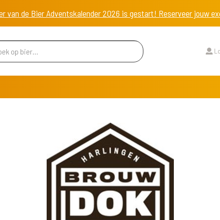
er van de Bier Adventskalender 2026 is gestart! Reserveer jouw 
Lo