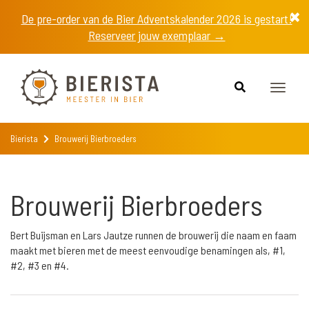
De pre-order van de Bier Adventskalender 2026 is gestart!
Reserveer jouw exemplaar →
Toggle
naviga
Bierista
Brouwerij Bierbroeders
Brouwerij Bierbroeders
Bert Buijsman en Lars Jautze runnen de brouwerij die naam en faam
maakt met bieren met de meest eenvoudige benamingen als, #1,
#2, #3 en #4.