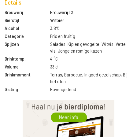
Details
Brouwerij
Brouwerij TX
Bierstijl
Witbier
Alcohol
3.8%
Categorie
Fris en fruitig
Spijzen
Salades, Kip en gevogelte, Witvis, Vette
vis, Jonge en romige kazen
Drinktemp.
4 °C
Volume
33 cl
Drinkmoment
Terras, Barbecue, In goed gezelschap, Bij
het eten
Gisting
Bovengistend