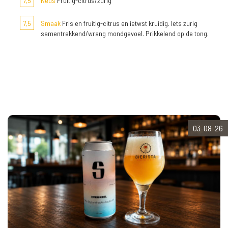
7,5
Neus
Fruitig-citrus/zurig
7,5
Smaak
Fris en fruitig-citrus en ietwst kruidig. Iets zurig
samentrekkend/wrang mondgevoel. Prikkelend op de tong.
03-08-26