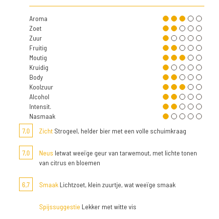
Aroma
Zoet
Zuur
Fruitig
Moutig
Kruidig
Body
Koolzuur
Alcohol
Intensit.
Nasmaak
7,0
Zicht
Strogeel, helder bier met een volle schuimkraag
7,0
Neus
Ietwat weeïge geur van tarwemout, met lichte tonen
van citrus en bloemen
6,7
Smaak
Lichtzoet, klein zuurtje, wat weeïge smaak
Spijssuggestie
Lekker met witte vis