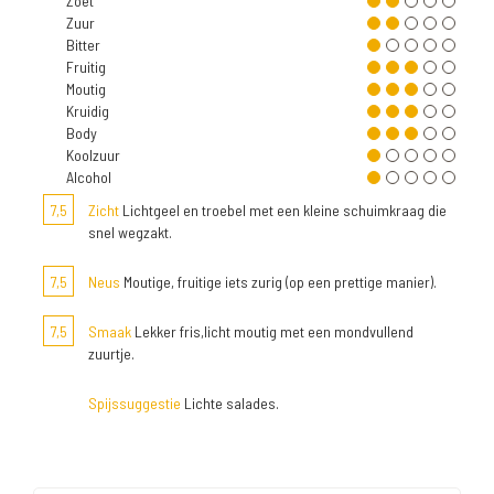
Zoet
Zuur
Bitter
Fruitig
Moutig
Kruidig
Body
Koolzuur
Alcohol
7,5
Zicht
Lichtgeel en troebel met een kleine schuimkraag die
snel wegzakt.
7,5
Neus
Moutige, fruitige iets zurig (op een prettige manier).
7,5
Smaak
Lekker fris,licht moutig met een mondvullend
zuurtje.
Spijssuggestie
Lichte salades.