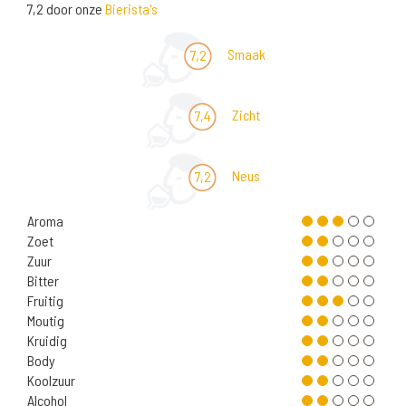
7,2 door onze
Bierista's
Smaak
7,2
Zicht
7,4
Neus
7,2
Aroma
Zoet
Zuur
Bitter
Fruitig
Moutig
Kruidig
Body
Koolzuur
Alcohol